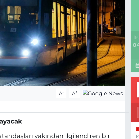
İM
04
-
+
A
A
mayacak
tandaşları yakından ilgilendiren bir
K