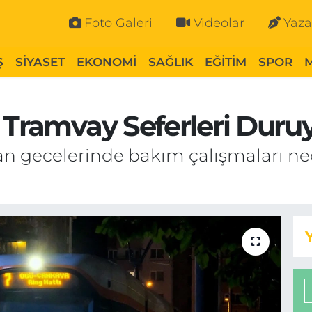
Foto Galeri
Videolar
Yaza
Ş
SİYASET
EKONOMİ
SAĞLIK
EĞİTİM
SPOR
 Tramvay Seferleri Duru
ran gecelerinde bakım çalışmaları n