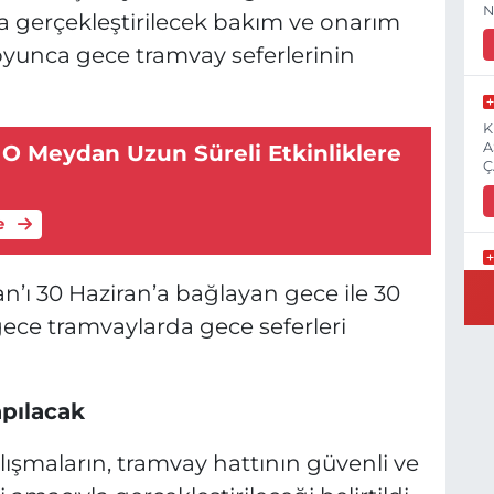
N
a gerçekleştirilecek bakım ve onarım
boyunca gece tramvay seferlerinin
K
A
 O Meydan Uzun Süreli Etkinliklere
Ç
e
E
n’ı 30 Haziran’a bağlayan gece ile 30
3
ece tramvaylarda gece seferleri
pılacak
İ
H
ışmaların, tramvay hattının güvenli ve
S