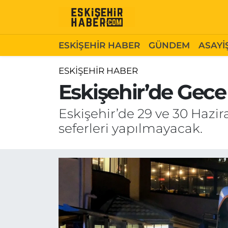
ESKİŞEHİR HABER
Gizlilik Politikası
Odunpazarı Hava Durumu
ESKİŞEHİR HABER
GÜNDEM
ASAYİ
GÜNDEM
Hakkımızda
Odunpazarı Trafik Yoğunluk Haritası
ESKİŞEHİR HABER
Eskişehir’de Gece
ASAYİŞ
İletişim
Süper Lig Puan Durumu ve Fikstür
Eskişehir’de 29 ve 30 Hazi
SİYASET
Künye
Tüm Manşetler
seferleri yapılmayacak.
EKONOMİ
Son Dakika Haberleri
SAĞLIK
Haber Arşivi
EĞİTİM
SPOR