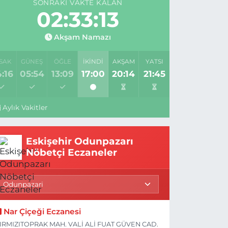
SONRAKI VAKTE KALAN
02:33:12
Akşam Namazı
SAK
GÜNEŞ
ÖĞLE
İKINDI
AKŞAM
YATSI
:16
05:54
13:09
17:00
20:14
21:45
Aylık Vakitler
Eskişehir Odunpazarı
Nöbetçi Eczaneler
Nar Çiçeği Eczanesi
IRMIZITOPRAK MAH. VALİ ALİ FUAT GÜVEN CAD.