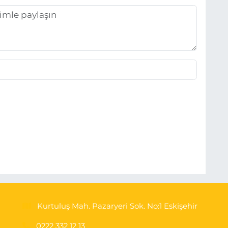
Kurtuluş Mah. Pazaryeri Sok. No:1 Eskişehir
0222 332 12 13