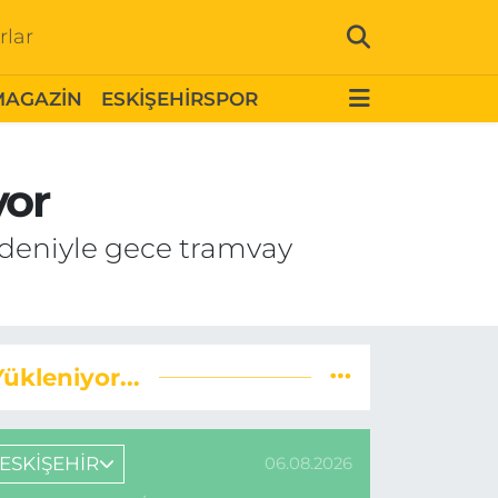
rlar
MAGAZİN
ESKİŞEHİRSPOR
yor
edeniyle gece tramvay
Yükleniyor...
ESKİŞEHİR
06.08.2026