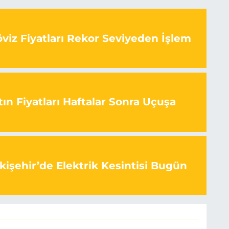
viz Fiyatları Rekor Seviyeden İşlem
ın Fiyatları Haftalar Sonra Uçuşa
kişehir’de Elektrik Kesintisi Bugün