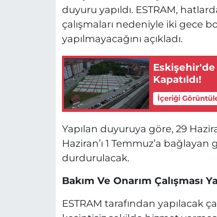
duyuru yapıldı. ESTRAM, hatlard
çalışmaları nedeniyle iki gece 
yapılmayacağını açıkladı.
Eskişehir'de
Kapatıldı!
İçeriği Görüntül
Yapılan duyuruya göre, 29 Hazira
Haziran’ı 1 Temmuz’a bağlayan g
durdurulacak.
Bakım Ve Onarım Çalışması Ya
ESTRAM tarafından yapılacak çal