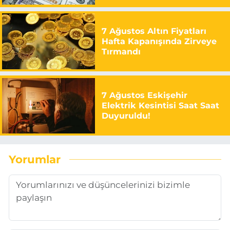
7 Ağustos Altın Fiyatları
Hafta Kapanışında Zirveye
Tırmandı
7 Ağustos Eskişehir
Elektrik Kesintisi Saat Saat
Duyuruldu!
Yorumlar