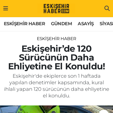
ESKİŞEHİR HABER
Gizlilik Politikası
Odunpazarı Hava Durumu
ESKİŞEHİR HABER
GÜNDEM
ASAYİŞ
SİYAS
GÜNDEM
Hakkımızda
Odunpazarı Trafik Yoğunluk Haritası
ESKİŞEHİR HABER
ASAYİŞ
İletişim
Süper Lig Puan Durumu ve Fikstür
Eskişehir’de 120
Sürücünün Daha
SİYASET
Künye
Tüm Manşetler
Ehliyetine El Konuldu!
EKONOMİ
Son Dakika Haberleri
Eskişehir'de ekiplerce son 1 haftada
yapılan denetimler kapsamında, kural
SAĞLIK
Haber Arşivi
ihlali yapan 120 sürücünün daha ehliyetine
el konuldu.
EĞİTİM
SPOR