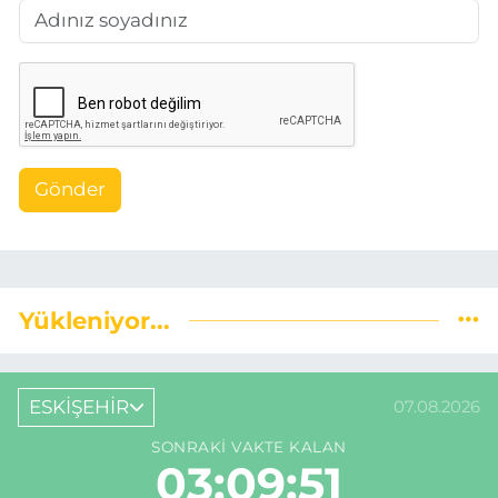
Gönder
Yükleniyor...
ESKİŞEHİR
07.08.2026
SONRAKI VAKTE KALAN
03:09:50