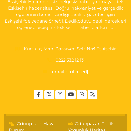
Eskişehir Haber delilsiz, belgesiz haber yapmayan tek
0 (222) 237 75 17
Yol Tarifi Al
Eskişehir haber sitesi. Doğru, hakkaniyet ve gerçeklik
öğelerinin benimsendiği tarafsız gazeteciliğin
Eskişehir'de yegane örneği. Dedikoduyu değil gerçekleri
öğrenebileceğiniz Eskişehir haber platformu.
Kurtuluş Mah. Pazaryeri Sok. No:1 Eskişehir
0222 332 12 13
[email protected]
Odunpazarı Hava
Odunpazarı Trafik
Durumu
Yoğunluk Haritası