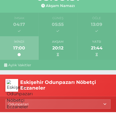
Akşam Namazı
İMSAK
GÜNEŞ
ÖĞLE
04:17
05:55
13:09
İKINDI
AKŞAM
YATSI
17:00
20:12
21:44
Aylık Vakitler
Eskişehir Odunpazarı Nöbetçi
Eczaneler