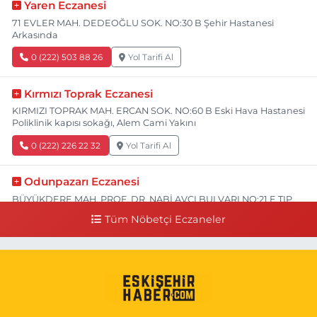
Yaren Eczanesi
71 EVLER MAH. DEDEOĞLU SOK. NO:30 B Şehir Hastanesi
Arkasında
0 (222) 503 88 26
Yol Tarifi Al
Kırmızı Toprak Eczanesi
KIRMIZI TOPRAK MAH. ERCAN SOK. NO:60 B Eski Hava Hastanesi
Poliklinik kapısı sokağı, Alem Cami Yakını
0 (222) 226 22 32
Yol Tarifi Al
Odunpazarı Eczanesi
BÜYÜKDERE MAH. PROF. DR. NABİ AVCI BULVARI NO:21 E TIP
FAKÜLTESİ KARŞISI
Tüm Nöbetçi Eczaneler
0 (505) 506 26 00
Yol Tarifi Al
Serap Eczanesi
YENİDOĞAN MH.ŞEHİT SERKAN ÖZAYDIN CD.8 B ESKİ DEVLET
HAST. DOĞUMEVİ KARŞ.