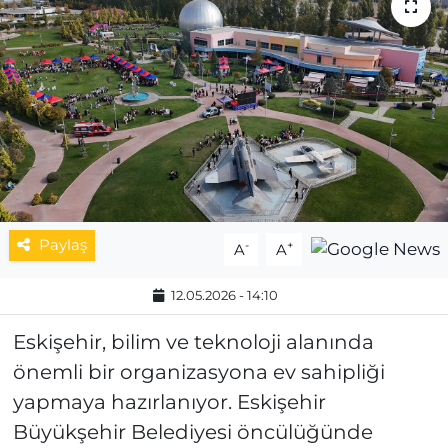
MAGAZİN
ESKİŞEHİRSPOR
Paylaş
-
+
A
A
12.05.2026 - 14:10
Eskişehir, bilim ve teknoloji alanında
önemli bir organizasyona ev sahipliği
yapmaya hazırlanıyor. Eskişehir
Büyükşehir Belediyesi öncülüğünde