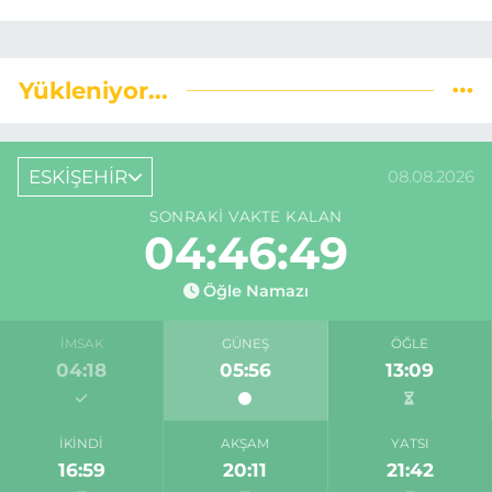
Yükleniyor...
ESKİŞEHİR
08.08.2026
SONRAKI VAKTE KALAN
04:46:48
Öğle Namazı
İMSAK
GÜNEŞ
ÖĞLE
04:18
05:56
13:09
İKINDI
AKŞAM
YATSI
16:59
20:11
21:42