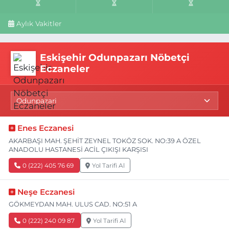
Aylık Vakitler
Eskişehir Odunpazarı Nöbetçi
Eczaneler
Enes Eczanesi
AKARBAŞI MAH. ŞEHİT ZEYNEL TOKÖZ SOK. NO:39 A ÖZEL
ANADOLU HASTANESİ ACİL ÇIKIŞI KARŞISI
0 (222) 405 76 69
Yol Tarifi Al
Neşe Eczanesi
GÖKMEYDAN MAH. ULUS CAD. NO:51 A
0 (222) 240 09 87
Yol Tarifi Al