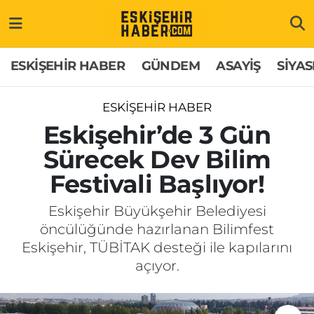
ESKİŞEHİR HABER
Gizlilik Politikası
Odunpazarı Hava Durumu
ESKİŞEHİR HABER
GÜNDEM
ASAYİŞ
SİYAS
GÜNDEM
Hakkımızda
Odunpazarı Trafik Yoğunluk Haritası
ESKİŞEHİR HABER
ASAYİŞ
İletişim
Süper Lig Puan Durumu ve Fikstür
Eskişehir’de 3 Gün
Sürecek Dev Bilim
SİYASET
Künye
Tüm Manşetler
Festivali Başlıyor!
EKONOMİ
Son Dakika Haberleri
Eskişehir Büyükşehir Belediyesi
öncülüğünde hazırlanan Bilimfest
SAĞLIK
Haber Arşivi
Eskişehir, TÜBİTAK desteği ile kapılarını
açıyor.
EĞİTİM
SPOR