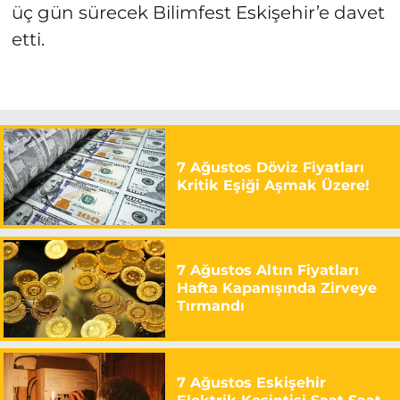
üç gün sürecek Bilimfest Eskişehir’e davet
etti.
7 Ağustos Döviz Fiyatları
Kritik Eşiği Aşmak Üzere!
7 Ağustos Altın Fiyatları
Hafta Kapanışında Zirveye
Tırmandı
7 Ağustos Eskişehir