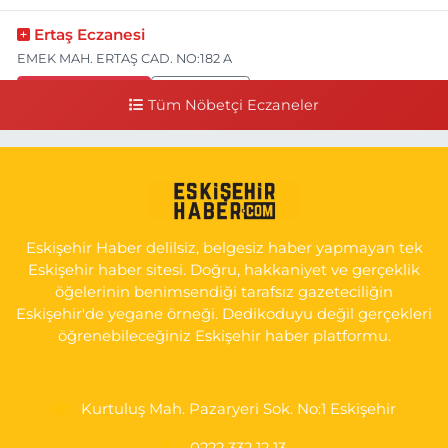
Ertaş Eczanesi
EMEK MAH. ERTAŞ CAD. NO:182 A
0 (541) 531 74 48
Yol Tarifi Al
Tüm Nöbetçi Eczaneler
Seda Eczanesi
KIRMIZITOPRAK MH.ERCAN SK.NO:14 ESKİ ASKER HASTANESİ
YAN SOKAĞI POLİKLİNİK KAPISI TAM KARŞISI I
0 (222) 225 92 45
Yol Tarifi Al
Eskişehir Haber delilsiz, belgesiz haber yapmayan tek
Eskişehir haber sitesi. Doğru, hakkaniyet ve gerçeklik
öğelerinin benimsendiği tarafsız gazeteciliğin
Eskişehir'de yegane örneği. Dedikoduyu değil gerçekleri
öğrenebileceğiniz Eskişehir haber platformu.
Kurtuluş Mah. Pazaryeri Sok. No:1 Eskişehir