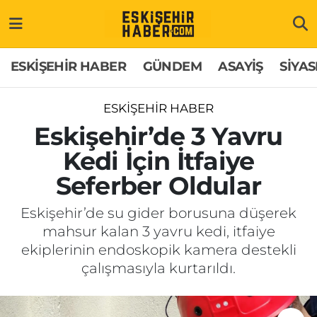
ESKİŞEHİR HABER
Gizlilik Politikası
Odunpazarı Hava Durumu
ESKİŞEHİR HABER
GÜNDEM
ASAYİŞ
SİYAS
GÜNDEM
Hakkımızda
Odunpazarı Trafik Yoğunluk Haritası
ESKİŞEHİR HABER
ASAYİŞ
İletişim
Süper Lig Puan Durumu ve Fikstür
Eskişehir’de 3 Yavru
Kedi İçin İtfaiye
SİYASET
Künye
Tüm Manşetler
Seferber Oldular
EKONOMİ
Son Dakika Haberleri
Eskişehir’de su gider borusuna düşerek
mahsur kalan 3 yavru kedi, itfaiye
SAĞLIK
Haber Arşivi
ekiplerinin endoskopik kamera destekli
çalışmasıyla kurtarıldı.
EĞİTİM
SPOR