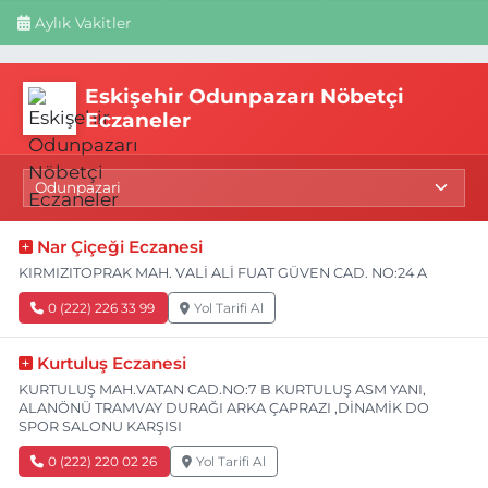
Aylık Vakitler
Eskişehir Odunpazarı Nöbetçi
Eczaneler
Nar Çiçeği Eczanesi
KIRMIZITOPRAK MAH. VALİ ALİ FUAT GÜVEN CAD. NO:24 A
0 (222) 226 33 99
Yol Tarifi Al
Kurtuluş Eczanesi
KURTULUŞ MAH.VATAN CAD.NO:7 B KURTULUŞ ASM YANI,
ALANÖNÜ TRAMVAY DURAĞI ARKA ÇAPRAZI ,DİNAMİK DO
SPOR SALONU KARŞISI
0 (222) 220 02 26
Yol Tarifi Al