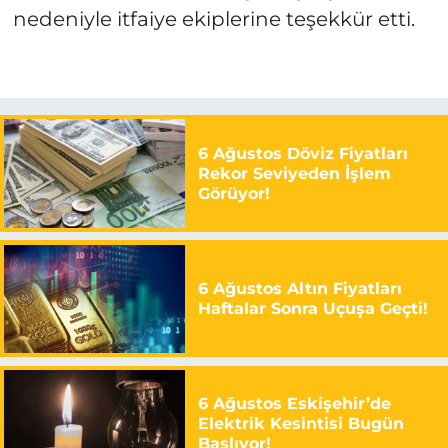
nedeniyle itfaiye ekiplerine teşekkür etti.
6 Ağustos Döviz Fiyatları
Rekor Seviyeden İşlem
Görüyor!
6 Ağustos Altın Fiyatları
Haftalar Sonra Uçuşa Geçti!
6 Ağustos Eskişehir’de
Elektrik Kesintisi Bugün
Başlıyor!