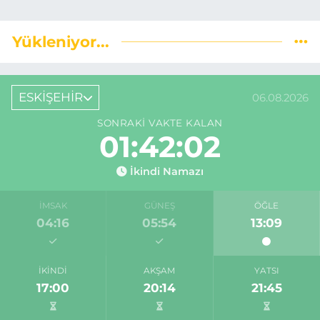
Yükleniyor...
ESKİŞEHİR
06.08.2026
SONRAKI VAKTE KALAN
01:42:01
İkindi Namazı
İMSAK
GÜNEŞ
ÖĞLE
04:16
05:54
13:09
İKINDI
AKŞAM
YATSI
17:00
20:14
21:45