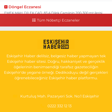
Döngel Eczanesi
EMEK MAH. DİLEK CAD. 83 A Dilek Camiinin 200-300 mt ilerisi
bim markete kadar sol tarafı
Tüm Nöbetçi Eczaneler
0 (222) 250 11 88
Yol Tarifi Al
Tepeoğlu Eczanesi
İSTİKLAL MAH. ŞAİR FUZULİ CAD. NO:35 A HAVA HASTANESİ
KARŞI KÖŞESİ ŞAİR FUZULİ AİLE SAĞLIĞI MERKEZİ KARŞISI
Eskişehir Haber delilsiz, belgesiz haber yapmayan tek
0 (222) 230 11 31
Yol Tarifi Al
Eskişehir haber sitesi. Doğru, hakkaniyet ve gerçeklik
öğelerinin benimsendiği tarafsız gazeteciliğin
Eskişehir'de yegane örneği. Dedikoduyu değil gerçekleri
öğrenebileceğiniz Eskişehir haber platformu.
Kurtuluş Mah. Pazaryeri Sok. No:1 Eskişehir
0222 332 12 13