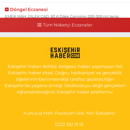
Döngel Eczanesi
EMEK MAH. DİLEK CAD. 83 A Dilek Camiinin 200-300 mt ilerisi
bim markete kadar sol tarafı
Tüm Nöbetçi Eczaneler
0 (222) 250 11 88
Yol Tarifi Al
Tepeoğlu Eczanesi
İSTİKLAL MAH. ŞAİR FUZULİ CAD. NO:35 A HAVA HASTANESİ
KARŞI KÖŞESİ ŞAİR FUZULİ AİLE SAĞLIĞI MERKEZİ KARŞISI
Eskişehir Haber delilsiz, belgesiz haber yapmayan tek
0 (222) 230 11 31
Yol Tarifi Al
Eskişehir haber sitesi. Doğru, hakkaniyet ve gerçeklik
öğelerinin benimsendiği tarafsız gazeteciliğin
Eskişehir'de yegane örneği. Dedikoduyu değil gerçekleri
öğrenebileceğiniz Eskişehir haber platformu.
Kurtuluş Mah. Pazaryeri Sok. No:1 Eskişehir
0222 332 12 13