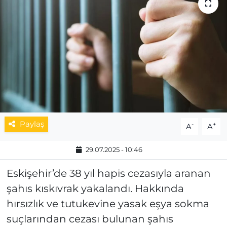
MAGAZİN
ESKİŞEHİRSPOR
Paylaş
-
+
A
A
29.07.2025 - 10:46
Eskişehir’de 38 yıl hapis cezasıyla aranan
şahıs kıskıvrak yakalandı. Hakkında
hırsızlık ve tutukevine yasak eşya sokma
suçlarından cezası bulunan şahıs