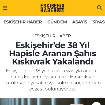
ESKİŞEHİR HABER
Gizlilik Politikası
Odunpazarı Hava Durumu
ESKİŞEHİR HABER
GÜNDEM
ASAYİŞ
SİYAS
GÜNDEM
Hakkımızda
Odunpazarı Trafik Yoğunluk Haritası
ESKİŞEHİR HABER
ASAYİŞ
İletişim
Süper Lig Puan Durumu ve Fikstür
Eskişehir’de 38 Yıl
Hapisle Aranan Şahıs
SİYASET
Künye
Tüm Manşetler
Kıskıvrak Yakalandı
EKONOMİ
Son Dakika Haberleri
Eskişehir’de 38 yıl hapis cezasıyla aranan
şahıs kıskıvrak yakalandı. Hırsızlık ve
SAĞLIK
Haber Arşivi
tutukevine yasak eşya sokma suçlarından
cezası bulunuyordu.
EĞİTİM
SPOR