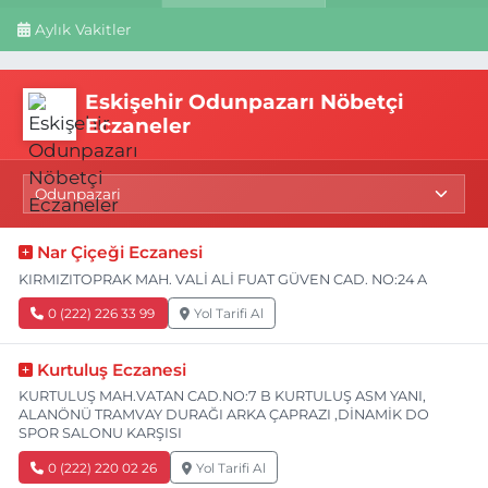
Aylık Vakitler
Eskişehir Odunpazarı Nöbetçi
Eczaneler
Nar Çiçeği Eczanesi
KIRMIZITOPRAK MAH. VALİ ALİ FUAT GÜVEN CAD. NO:24 A
0 (222) 226 33 99
Yol Tarifi Al
Kurtuluş Eczanesi
KURTULUŞ MAH.VATAN CAD.NO:7 B KURTULUŞ ASM YANI,
ALANÖNÜ TRAMVAY DURAĞI ARKA ÇAPRAZI ,DİNAMİK DO
SPOR SALONU KARŞISI
0 (222) 220 02 26
Yol Tarifi Al