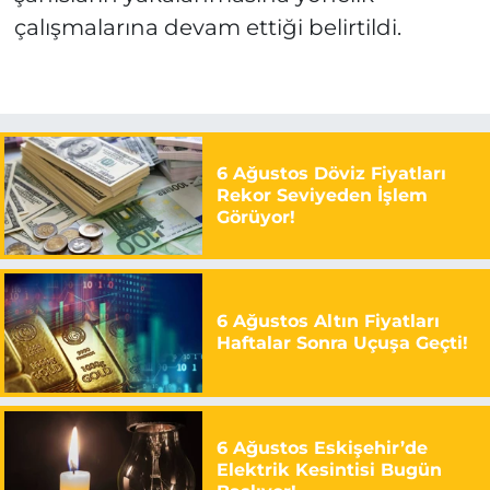
çalışmalarına devam ettiği belirtildi.
6 Ağustos Döviz Fiyatları
Rekor Seviyeden İşlem
Görüyor!
6 Ağustos Altın Fiyatları
Haftalar Sonra Uçuşa Geçti!
6 Ağustos Eskişehir’de
Elektrik Kesintisi Bugün