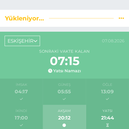
Yükleniyor...
ESKİŞEHİR
07.08.2026
SONRAKI VAKTE KALAN
07:14
Yatsı Namazı
İMSAK
GÜNEŞ
ÖĞLE
04:17
05:55
13:09
İKINDI
AKŞAM
YATSI
17:00
20:12
21:44