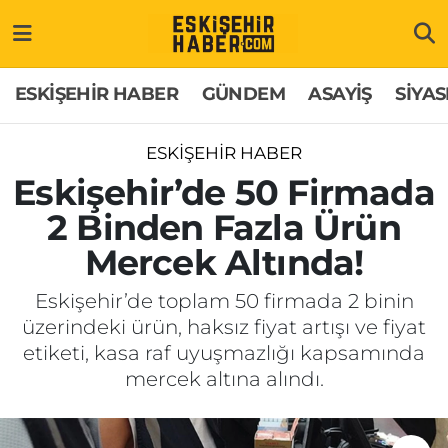
ESKİŞEHİR HABER
Gizlilik Politikası
Odunpazarı Hava Durumu
ESKİŞEHİR HABER
GÜNDEM
ASAYİŞ
SİYAS
GÜNDEM
Hakkımızda
Odunpazarı Trafik Yoğunluk Haritası
ESKİŞEHİR HABER
ASAYİŞ
İletişim
Süper Lig Puan Durumu ve Fikstür
Eskişehir’de 50 Firmada
2 Binden Fazla Ürün
SİYASET
Künye
Tüm Manşetler
Mercek Altında!
EKONOMİ
Son Dakika Haberleri
Eskişehir’de toplam 50 firmada 2 binin
üzerindeki ürün, haksız fiyat artışı ve fiyat
SAĞLIK
Haber Arşivi
etiketi, kasa raf uyuşmazlığı kapsamında
mercek altına alındı.
EĞİTİM
SPOR