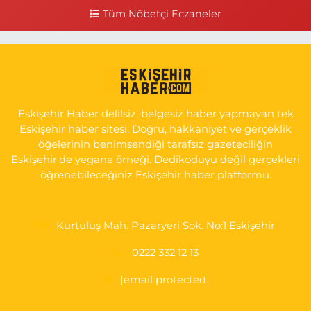
bim markete kadar sol tarafı
Tüm Nöbetçi Eczaneler
0 (222) 250 11 88
Yol Tarifi Al
Tepeoğlu Eczanesi
İSTİKLAL MAH. ŞAİR FUZULİ CAD. NO:35 A HAVA HASTANESİ
KARŞI KÖŞESİ ŞAİR FUZULİ AİLE SAĞLIĞI MERKEZİ KARŞISI
Eskişehir Haber delilsiz, belgesiz haber yapmayan tek
0 (222) 230 11 31
Yol Tarifi Al
Eskişehir haber sitesi. Doğru, hakkaniyet ve gerçeklik
öğelerinin benimsendiği tarafsız gazeteciliğin
Eskişehir'de yegane örneği. Dedikoduyu değil gerçekleri
öğrenebileceğiniz Eskişehir haber platformu.
Kurtuluş Mah. Pazaryeri Sok. No:1 Eskişehir
0222 332 12 13
[email protected]