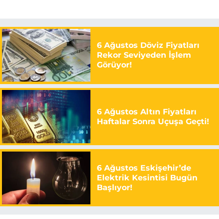
6 Ağustos Döviz Fiyatları
Rekor Seviyeden İşlem
Görüyor!
6 Ağustos Altın Fiyatları
Haftalar Sonra Uçuşa Geçti!
6 Ağustos Eskişehir’de
Elektrik Kesintisi Bugün
Başlıyor!