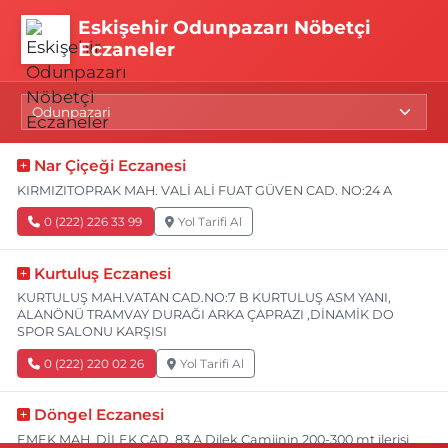
Eskişehir Odunpazarı Nöbetçi
Eczaneler
Nar Çiçeği Eczanesi
KIRMIZITOPRAK MAH. VALİ ALİ FUAT GÜVEN CAD. NO:24 A
0 (222) 226 33 99
Yol Tarifi Al
Kurtuluş Eczanesi
KURTULUŞ MAH.VATAN CAD.NO:7 B KURTULUŞ ASM YANI,
ALANÖNÜ TRAMVAY DURAĞI ARKA ÇAPRAZI ,DİNAMİK DO
SPOR SALONU KARŞISI
0 (222) 220 02 26
Yol Tarifi Al
Döngel Eczanesi
EMEK MAH. DİLEK CAD. 83 A Dilek Camiinin 200-300 mt ilerisi