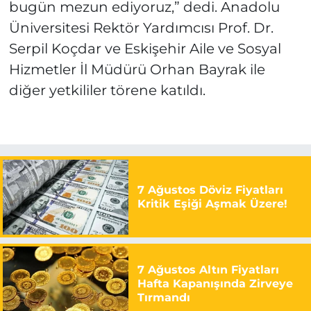
bugün mezun ediyoruz,” dedi. Anadolu
Üniversitesi Rektör Yardımcısı Prof. Dr.
Serpil Koçdar ve Eskişehir Aile ve Sosyal
Hizmetler İl Müdürü Orhan Bayrak ile
diğer yetkililer törene katıldı.
7 Ağustos Döviz Fiyatları
Kritik Eşiği Aşmak Üzere!
7 Ağustos Altın Fiyatları
Hafta Kapanışında Zirveye
Tırmandı