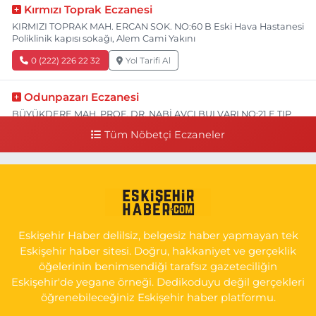
Kırmızı Toprak Eczanesi
KIRMIZI TOPRAK MAH. ERCAN SOK. NO:60 B Eski Hava Hastanesi
Poliklinik kapısı sokağı, Alem Cami Yakını
0 (222) 226 22 32
Yol Tarifi Al
Odunpazarı Eczanesi
BÜYÜKDERE MAH. PROF. DR. NABİ AVCI BULVARI NO:21 E TIP
FAKÜLTESİ KARŞISI
Tüm Nöbetçi Eczaneler
0 (505) 506 26 00
Yol Tarifi Al
Serap Eczanesi
YENİDOĞAN MH.ŞEHİT SERKAN ÖZAYDIN CD.8 B ESKİ DEVLET
HAST. DOĞUMEVİ KARŞ.
Eskişehir Haber delilsiz, belgesiz haber yapmayan tek
0 (222) 237 75 17
Yol Tarifi Al
Eskişehir haber sitesi. Doğru, hakkaniyet ve gerçeklik
öğelerinin benimsendiği tarafsız gazeteciliğin
Eskişehir'de yegane örneği. Dedikoduyu değil gerçekleri
öğrenebileceğiniz Eskişehir haber platformu.