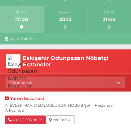
İKINDI
AKŞAM
YATSI
17:00
20:12
21:44
Aylık Vakitler
Eskişehir Odunpazarı Nöbetçi
Eczaneler
Yaren Eczanesi
71 EVLER MAH. DEDEOĞLU SOK. NO:30 B Şehir Hastanesi
Arkasında
0 (222) 503 88 26
Yol Tarifi Al