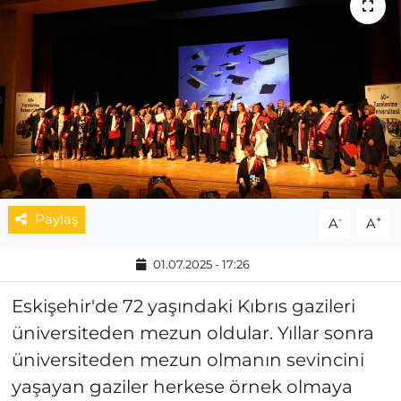
MAGAZİN
ESKİŞEHİRSPOR
Paylaş
-
+
A
A
01.07.2025 - 17:26
Eskişehir'de 72 yaşındaki Kıbrıs gazileri
üniversiteden mezun oldular. Yıllar sonra
üniversiteden mezun olmanın sevincini
yaşayan gaziler herkese örnek olmaya