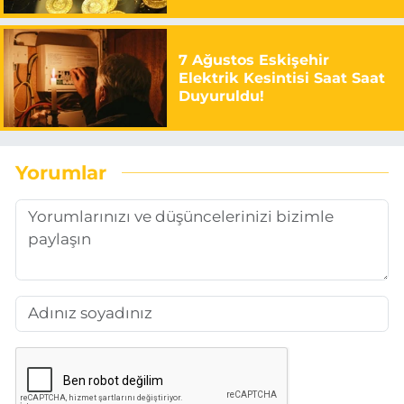
7 Ağustos Eskişehir
Elektrik Kesintisi Saat Saat
Duyuruldu!
Yorumlar