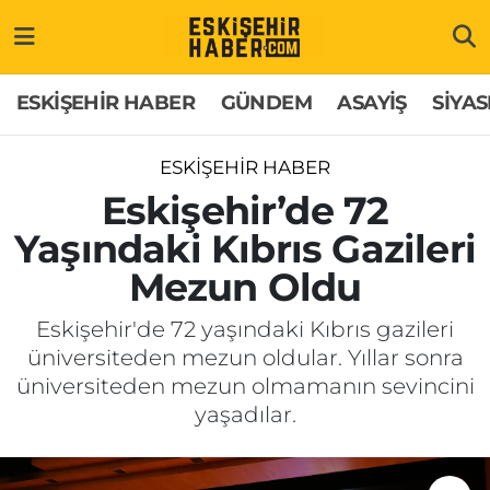
ESKİŞEHİR HABER
Gizlilik Politikası
Odunpazarı Hava Durumu
ESKİŞEHİR HABER
GÜNDEM
ASAYİŞ
SİYAS
GÜNDEM
Hakkımızda
Odunpazarı Trafik Yoğunluk Haritası
ESKİŞEHİR HABER
ASAYİŞ
İletişim
Süper Lig Puan Durumu ve Fikstür
Eskişehir’de 72
Yaşındaki Kıbrıs Gazileri
SİYASET
Künye
Tüm Manşetler
Mezun Oldu
EKONOMİ
Son Dakika Haberleri
Eskişehir'de 72 yaşındaki Kıbrıs gazileri
üniversiteden mezun oldular. Yıllar sonra
SAĞLIK
Haber Arşivi
üniversiteden mezun olmamanın sevincini
yaşadılar.
EĞİTİM
SPOR