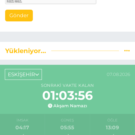
Gönder
Yükleniyor...
ESKİŞEHİR
07.08.2026
SONRAKI VAKTE KALAN
01:03:55
Akşam Namazı
İMSAK
GÜNEŞ
ÖĞLE
04:17
05:55
13:09