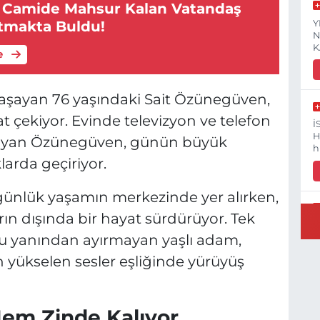
e Camide Mahsur Kalan Vatandaş
Y
Atmakta Buldu!
N
K
e
e yaşayan 76 yaşındaki Sait Özünegüven,
t çekiyor. Evinde televizyon ve telefon
İ
H
nmayan Özünegüven, günün büyük
h
arda geçiriyor.
ar günlük yaşamın merkezinde yer alırken,
ın dışında bir hayat sürdürüyor. Tek
V
u yanından ayırmayan yaşlı adam,
V
(
n yükselen sesler eşliğinde yürüyüş
V
Hem Zinde Kalıyor