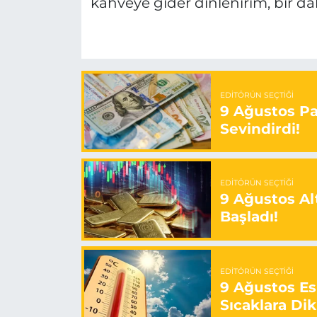
kahveye gider dinlenirim, bir d
EDITÖRÜN SEÇTIĞI
9 Ağustos Paz
Sevindirdi!
EDITÖRÜN SEÇTIĞI
9 Ağustos Alt
Başladı!
EDITÖRÜN SEÇTIĞI
9 Ağustos E
Sıcaklara Dik