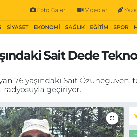
Foto Galeri
Videolar
Yaza
Ş
SİYASET
EKONOMİ
SAĞLIK
EĞİTİM
SPOR
aşındaki Sait Dede Tekn
ayan 76 yaşındaki Sait Özünegüven, t
 radyosuyla geçiriyor.