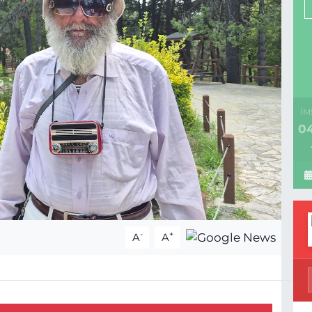
İM
04
-
+
A
A