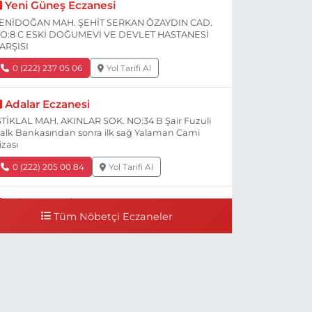
Yeni Güneş Eczanesi
ENİDOĞAN MAH. ŞEHİT SERKAN ÖZAYDIN CAD.
O:8 C ESKİ DOĞUMEVİ VE DEVLET HASTANESİ
ARŞISI
0 (222) 237 05 06
Yol Tarifi Al
Adalar Eczanesi
STİKLAL MAH. AKINLAR SOK. NO:34 B Şair Fuzuli
alk Bankasından sonra ilk sağ Yalaman Cami
izası
0 (222) 205 00 84
Yol Tarifi Al
Bal Eczanesi
Tüm Nöbetçi Eczaneler
İŞNELİK MH. ÖĞRETMENLER CAD. NO:78 C
işnelik Tramvay durağının 100 metre ilerisi
Çalışanlar Caddesine giderken), NUH'UN GEMİSİ
eteriner Kliniğinin yanı,ı
0 (222) 225 50 00
Yol Tarifi Al