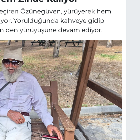
G
geçiren Özünegüven, yürüyerek hem
lıyor. Yorulduğunda kahveye gidip
eniden yürüyüşüne devam ediyor.
E
g