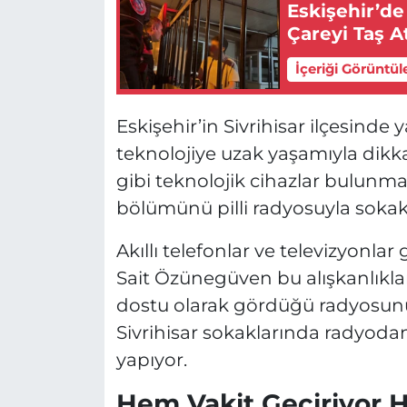
Eskişehir’d
Çareyi Taş 
İçeriği Görüntül
Eskişehir’in Sivrihisar ilçesind
teknolojiye uzak yaşamıyla dikka
gibi teknolojik cihazlar bulu
bölümünü pilli radyosuyla sokakl
Akıllı telefonlar ve televizyonl
Sait Özünegüven bu alışkanlıklar
dostu olarak gördüğü radyosun
Sivrihisar sokaklarında radyoda
yapıyor.
Hem Vakit Geçiriyor 