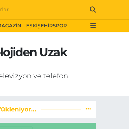
rlar
MAGAZİN
ESKİŞEHİRSPOR
olojiden Uzak
elevizyon ve telefon
Yükleniyor...