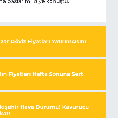
aha başlarım” diye konuştu.
ar Döviz Fiyatları Yatırımcısını
ın Fiyatları Hafta Sonuna Sert
skişehir Hava Durumu! Kavurucu
kat!