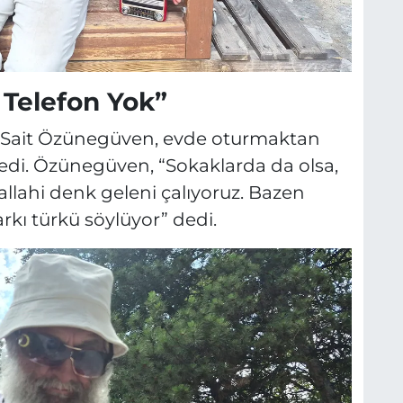
 Telefon Yok”
n Sait Özünegüven, evde oturmaktan
öyledi. Özünegüven, “Sokaklarda da olsa,
llahi denk geleni çalıyoruz. Bazen
kı türkü söylüyor” dedi.