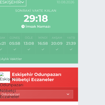
ESKİŞEHİR
10.08.2026
SONRAKI VAKTE KALAN
29:17
İmsak Namazı
SAK
GÜNEŞ
ÖĞLE
İKINDI
AKŞAM
YATSI
:21
05:58
13:08
16:58
20:09
21:39
Aylık Vakitler
Eskişehir Odunpazarı
Nöbetçi Eczaneler