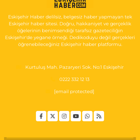
İSTİKLAL MAH. ŞAİR FUZULİ CAD. NO:35 A HAVA HASTANESİ
KARŞI KÖŞESİ ŞAİR FUZULİ AİLE SAĞLIĞI MERKEZİ KARŞISI
Eskişehir Haber delilsiz, belgesiz haber yapmayan tek
0 (222) 230 11 31
Yol Tarifi Al
Eskişehir haber sitesi. Doğru, hakkaniyet ve gerçeklik
öğelerinin benimsendiği tarafsız gazeteciliğin
Eskişehir'de yegane örneği. Dedikoduyu değil gerçekleri
öğrenebileceğiniz Eskişehir haber platformu.
Kurtuluş Mah. Pazaryeri Sok. No:1 Eskişehir
0222 332 12 13
[email protected]