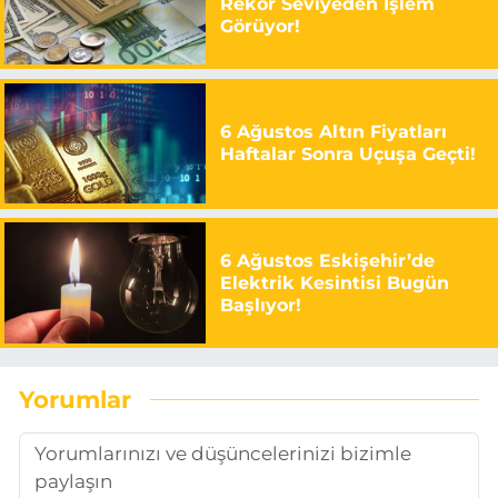
Rekor Seviyeden İşlem
Görüyor!
6 Ağustos Altın Fiyatları
Haftalar Sonra Uçuşa Geçti!
6 Ağustos Eskişehir’de
Elektrik Kesintisi Bugün
Başlıyor!
Yorumlar