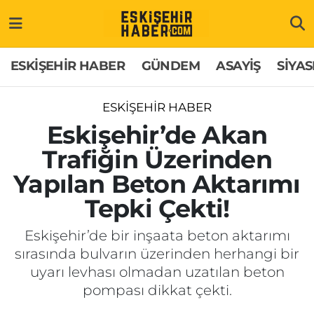
ESKİŞEHİR HABER
Gizlilik Politikası
Odunpazarı Hava Durumu
ESKİŞEHİR HABER
GÜNDEM
ASAYİŞ
SİYAS
GÜNDEM
Hakkımızda
Odunpazarı Trafik Yoğunluk Haritası
ESKİŞEHİR HABER
ASAYİŞ
İletişim
Süper Lig Puan Durumu ve Fikstür
Eskişehir’de Akan
Trafiğin Üzerinden
SİYASET
Künye
Tüm Manşetler
Yapılan Beton Aktarımı
EKONOMİ
Son Dakika Haberleri
Tepki Çekti!
SAĞLIK
Haber Arşivi
Eskişehir’de bir inşaata beton aktarımı
sırasında bulvarın üzerinden herhangi bir
EĞİTİM
uyarı levhası olmadan uzatılan beton
pompası dikkat çekti.
SPOR