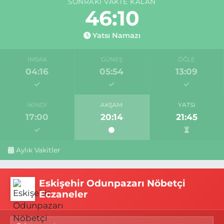
SONRAKI VAKTE KALAN
46:09
Yatsı Namazı
İMSAK
GÜNEŞ
ÖĞLE
04:16
05:54
13:09
İKINDI
AKŞAM
YATSI
17:00
20:14
21:45
Aylık Vakitler
Eskişehir Odunpazarı Nöbetçi
Eczaneler