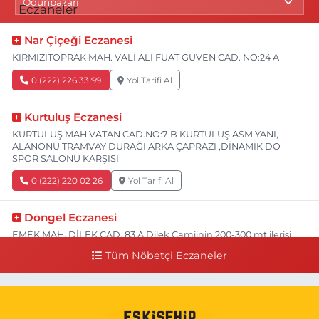
Nar Çiçeği Eczanesi
KIRMIZITOPRAK MAH. VALİ ALİ FUAT GÜVEN CAD. NO:24 A
0 (222) 226 33 99
Yol Tarifi Al
Kurtuluş Eczanesi
KURTULUŞ MAH.VATAN CAD.NO:7 B KURTULUŞ ASM YANI,
ALANÖNÜ TRAMVAY DURAĞI ARKA ÇAPRAZI ,DİNAMİK DO
SPOR SALONU KARŞISI
0 (222) 220 02 26
Yol Tarifi Al
Döngel Eczanesi
EMEK MAH. DİLEK CAD. 83 A Dilek Camiinin 200-300 mt ilerisi
bim markete kadar sol tarafı
Tüm Nöbetçi Eczaneler
0 (222) 250 11 88
Yol Tarifi Al
Tepeoğlu Eczanesi