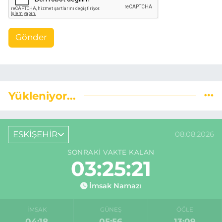
Gönder
Yükleniyor...
ESKİŞEHİR
08.08.2026
SONRAKI VAKTE KALAN
03:25:20
İmsak Namazı
İMSAK
GÜNEŞ
ÖĞLE
04:18
05:56
13:09