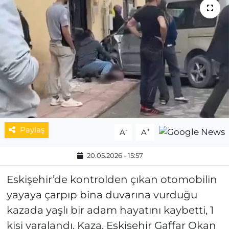
MAGAZİN
ESKİŞEHİRSPOR
Paylaş
-
+
A
A
20.05.2026 - 15:57
Eskişehir’de kontrolden çıkan otomobilin
yayaya çarpıp bina duvarına vurduğu
kazada yaşlı bir adam hayatını kaybetti, 1
kişi yaralandı. Kaza, Eskişehir Gaffar Okan