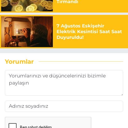
Tırmandı
7 Ağustos Eskişehir
Elektrik Kesintisi Saat Saat
Duyuruldu!
Yorumlar