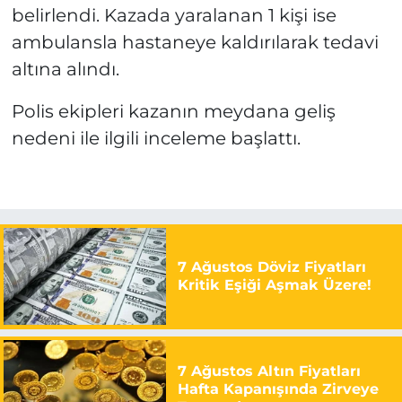
belirlendi. Kazada yaralanan 1 kişi ise
ambulansla hastaneye kaldırılarak tedavi
altına alındı.
Polis ekipleri kazanın meydana geliş
nedeni ile ilgili inceleme başlattı.
7 Ağustos Döviz Fiyatları
Kritik Eşiği Aşmak Üzere!
7 Ağustos Altın Fiyatları
Hafta Kapanışında Zirveye