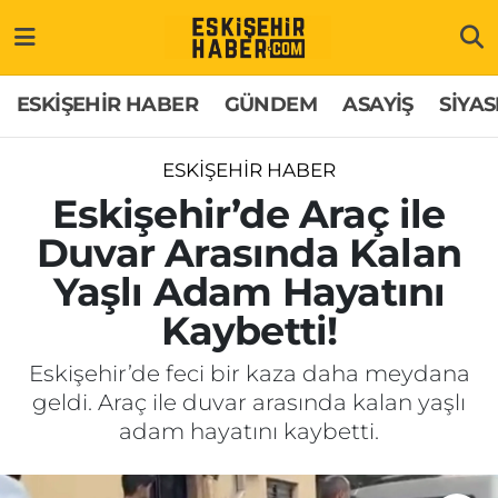
ESKİŞEHİR HABER
Gizlilik Politikası
Odunpazarı Hava Durumu
ESKİŞEHİR HABER
GÜNDEM
ASAYİŞ
SİYAS
GÜNDEM
Hakkımızda
Odunpazarı Trafik Yoğunluk Haritası
ESKİŞEHİR HABER
ASAYİŞ
İletişim
Süper Lig Puan Durumu ve Fikstür
Eskişehir’de Araç ile
Duvar Arasında Kalan
SİYASET
Künye
Tüm Manşetler
Yaşlı Adam Hayatını
EKONOMİ
Son Dakika Haberleri
Kaybetti!
SAĞLIK
Haber Arşivi
Eskişehir’de feci bir kaza daha meydana
geldi. Araç ile duvar arasında kalan yaşlı
EĞİTİM
adam hayatını kaybetti.
SPOR