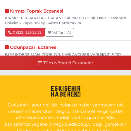
Kırmızı Toprak Eczanesi
KIRMIZI TOPRAK MAH. ERCAN SOK. NO:60 B Eski Hava Hastanesi
Poliklinik kapısı sokağı, Alem Cami Yakını
0 (222) 226 22 32
Yol Tarifi Al
Odunpazarı Eczanesi
BÜYÜKDERE MAH. PROF. DR. NABİ AVCI BULVARI NO:21 E TIP
FAKÜLTESİ KARŞISI
Tüm Nöbetçi Eczaneler
0 (505) 506 26 00
Yol Tarifi Al
Serap Eczanesi
YENİDOĞAN MH.ŞEHİT SERKAN ÖZAYDIN CD.8 B ESKİ DEVLET
HAST. DOĞUMEVİ KARŞ.
Eskişehir Haber delilsiz, belgesiz haber yapmayan tek
0 (222) 237 75 17
Yol Tarifi Al
Eskişehir haber sitesi. Doğru, hakkaniyet ve gerçeklik
öğelerinin benimsendiği tarafsız gazeteciliğin
Eskişehir'de yegane örneği. Dedikoduyu değil gerçekleri
öğrenebileceğiniz Eskişehir haber platformu.