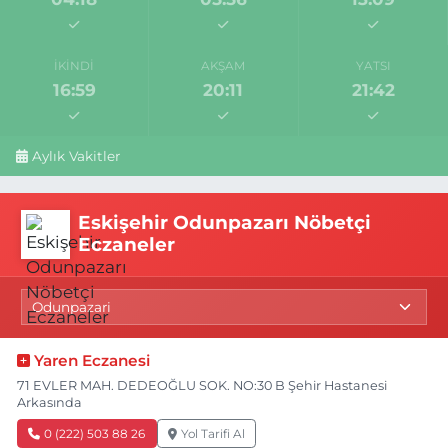
İKINDI
AKŞAM
YATSI
16:59
20:11
21:42
Aylık Vakitler
Eskişehir Odunpazarı Nöbetçi
Eczaneler
Yaren Eczanesi
71 EVLER MAH. DEDEOĞLU SOK. NO:30 B Şehir Hastanesi
Arkasında
0 (222) 503 88 26
Yol Tarifi Al