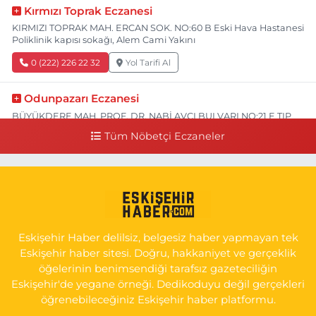
Kırmızı Toprak Eczanesi
KIRMIZI TOPRAK MAH. ERCAN SOK. NO:60 B Eski Hava Hastanesi
Poliklinik kapısı sokağı, Alem Cami Yakını
0 (222) 226 22 32
Yol Tarifi Al
Odunpazarı Eczanesi
BÜYÜKDERE MAH. PROF. DR. NABİ AVCI BULVARI NO:21 E TIP
FAKÜLTESİ KARŞISI
Tüm Nöbetçi Eczaneler
0 (505) 506 26 00
Yol Tarifi Al
Serap Eczanesi
YENİDOĞAN MH.ŞEHİT SERKAN ÖZAYDIN CD.8 B ESKİ DEVLET
HAST. DOĞUMEVİ KARŞ.
Eskişehir Haber delilsiz, belgesiz haber yapmayan tek
0 (222) 237 75 17
Yol Tarifi Al
Eskişehir haber sitesi. Doğru, hakkaniyet ve gerçeklik
öğelerinin benimsendiği tarafsız gazeteciliğin
Eskişehir'de yegane örneği. Dedikoduyu değil gerçekleri
öğrenebileceğiniz Eskişehir haber platformu.