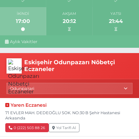
İKINDI
AKŞAM
YATSI
17:00
20:12
21:44
Aylık Vakitler
Eskişehir Odunpazarı Nöbetçi
Eczaneler
Yaren Eczanesi
71 EVLER MAH. DEDEOĞLU SOK. NO:30 B Şehir Hastanesi
Arkasında
0 (222) 503 88 26
Yol Tarifi Al