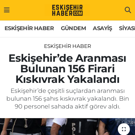
ESKİŞEHİR HABER
Gizlilik Politikası
Odunpazarı Hava Durumu
ESKİŞEHİR HABER
GÜNDEM
ASAYİŞ
SİYAS
GÜNDEM
Hakkımızda
Odunpazarı Trafik Yoğunluk Haritası
ESKİŞEHİR HABER
ASAYİŞ
İletişim
Süper Lig Puan Durumu ve Fikstür
Eskişehir’de Aranması
Bulunan 156 Firari
SİYASET
Künye
Tüm Manşetler
Kıskıvrak Yakalandı
EKONOMİ
Son Dakika Haberleri
Eskişehir’de çeşitli suçlardan aranması
bulunan 156 şahıs kıskıvrak yakalandı. Bin
SAĞLIK
Haber Arşivi
90 personel sahada aktif görev aldı.
EĞİTİM
SPOR