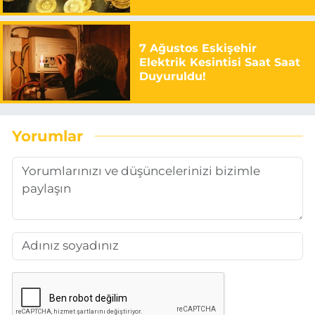
7 Ağustos Eskişehir
Elektrik Kesintisi Saat Saat
Duyuruldu!
Yorumlar