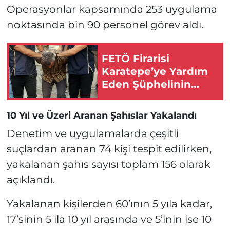
Operasyonlar kapsamında 253 uygulama
noktasında bin 90 personel görev aldı.
FETÖ Firarisi
Karatepe’ye Yardım
Eden Şüphelinin
Eskişehir’deki Evine
Baskın!
10 Yıl ve Üzeri Aranan Şahıslar Yakalandı
Denetim ve uygulamalarda çeşitli
suçlardan aranan 74 kişi tespit edilirken,
yakalanan şahıs sayısı toplam 156 olarak
açıklandı.
Yakalanan kişilerden 60’ının 5 yıla kadar,
17’sinin 5 ila 10 yıl arasında ve 5’inin ise 10