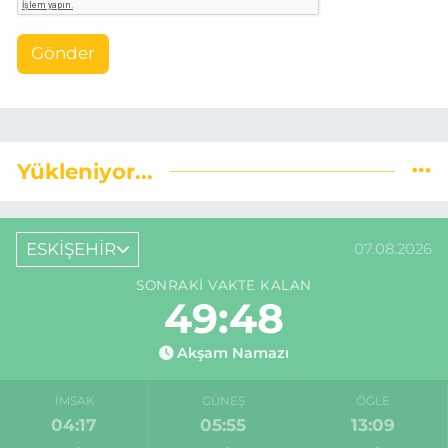
Gönder
Yükleniyor...
ESKİŞEHİR
07.08.2026
SONRAKI VAKTE KALAN
49:47
Akşam Namazı
İMSAK
GÜNEŞ
ÖĞLE
04:17
05:55
13:09