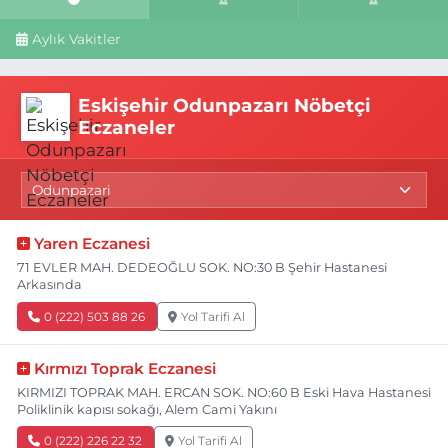
Aylık Vakitler
Eskişehir Odunpazarı Nöbetçi
Eczaneler
Yaren Eczanesi
71 EVLER MAH. DEDEOĞLU SOK. NO:30 B Şehir Hastanesi
Arkasında
0 (222) 503 88 26
Yol Tarifi Al
Kırmızı Toprak Eczanesi
KIRMIZI TOPRAK MAH. ERCAN SOK. NO:60 B Eski Hava Hastanesi
Poliklinik kapısı sokağı, Alem Cami Yakını
0 (222) 226 22 32
Yol Tarifi Al