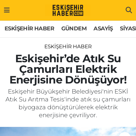
ESKİŞEHİR HABER
Gizlilik Politikası
Odunpazarı Hava Durumu
ESKİŞEHİR HABER
GÜNDEM
ASAYİŞ
SİYAS
GÜNDEM
Hakkımızda
Odunpazarı Trafik Yoğunluk Haritası
ESKİŞEHİR HABER
ASAYİŞ
İletişim
Süper Lig Puan Durumu ve Fikstür
Eskişehir’de Atık Su
Çamurları Elektrik
SİYASET
Künye
Tüm Manşetler
Enerjisine Dönüşüyor!
EKONOMİ
Son Dakika Haberleri
Eskişehir Büyükşehir Belediyesi'nin ESKİ
Atık Su Arıtma Tesis'inde atık su çamurları
SAĞLIK
Haber Arşivi
biyogaza dönüştürülerek elektrik
enerjisine çevriliyor.
EĞİTİM
SPOR