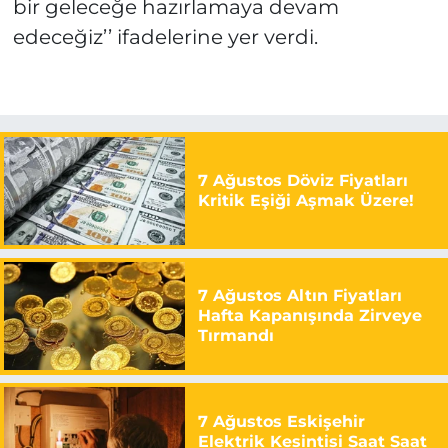
bir geleceğe hazırlamaya devam
edeceğiz’’ ifadelerine yer verdi.
7 Ağustos Döviz Fiyatları
Kritik Eşiği Aşmak Üzere!
7 Ağustos Altın Fiyatları
Hafta Kapanışında Zirveye
Tırmandı
7 Ağustos Eskişehir
Elektrik Kesintisi Saat Saat