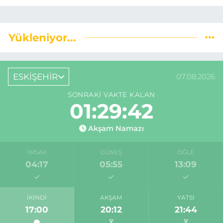
Yükleniyor...
ESKİŞEHİR
07.08.2026
SONRAKI VAKTE KALAN
01:29:42
Akşam Namazı
İMSAK
GÜNEŞ
ÖĞLE
04:17
05:55
13:09
İKINDI
AKŞAM
YATSI
17:00
20:12
21:44