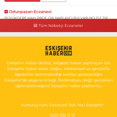
Odunpazarı Eczanesi
BÜYÜKDERE MAH. PROF. DR. NABİ AVCI BULVARI NO:21 E TIP
FAKÜLTESİ KARŞISI
Tüm Nöbetçi Eczaneler
0 (505) 506 26 00
Yol Tarifi Al
Serap Eczanesi
YENİDOĞAN MH.ŞEHİT SERKAN ÖZAYDIN CD.8 B ESKİ DEVLET
HAST. DOĞUMEVİ KARŞ.
Eskişehir Haber delilsiz, belgesiz haber yapmayan tek
0 (222) 237 75 17
Yol Tarifi Al
Eskişehir haber sitesi. Doğru, hakkaniyet ve gerçeklik
öğelerinin benimsendiği tarafsız gazeteciliğin
Eskişehir'de yegane örneği. Dedikoduyu değil gerçekleri
öğrenebileceğiniz Eskişehir haber platformu.
Kurtuluş Mah. Pazaryeri Sok. No:1 Eskişehir
0222 332 12 13