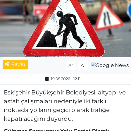
MAGAZİN
ESKİŞEHİRSPOR
Paylaş
-
+
A
A
19.05.2026 - 12:11
Eskişehir Büyükşehir Belediyesi, altyapı ve
asfalt çalışmaları nedeniyle iki farklı
noktada yolların geçici olarak trafiğe
kapatılacağını duyurdu.