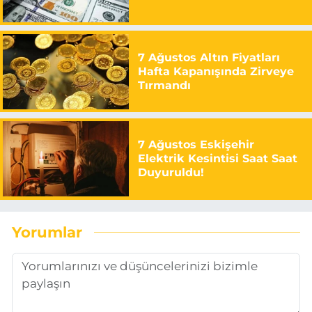
7 Ağustos Altın Fiyatları
Hafta Kapanışında Zirveye
Tırmandı
7 Ağustos Eskişehir
Elektrik Kesintisi Saat Saat
Duyuruldu!
Yorumlar