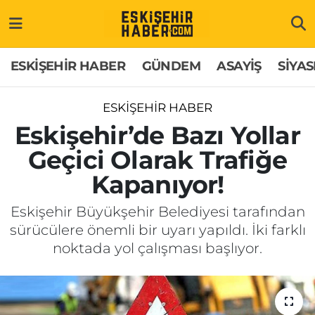
ESKİŞEHİR HABER
Gizlilik Politikası
Odunpazarı Hava Durumu
ESKİŞEHİR HABER
GÜNDEM
ASAYİŞ
SİYAS
GÜNDEM
Hakkımızda
Odunpazarı Trafik Yoğunluk Haritası
ESKİŞEHİR HABER
ASAYİŞ
İletişim
Süper Lig Puan Durumu ve Fikstür
Eskişehir’de Bazı Yollar
Geçici Olarak Trafiğe
SİYASET
Künye
Tüm Manşetler
Kapanıyor!
EKONOMİ
Son Dakika Haberleri
Eskişehir Büyükşehir Belediyesi tarafından
sürücülere önemli bir uyarı yapıldı. İki farklı
SAĞLIK
Haber Arşivi
noktada yol çalışması başlıyor.
EĞİTİM
SPOR