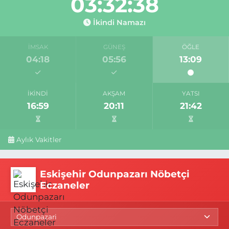
03:32:37
İkindi Namazı
İMSAK
GÜNEŞ
ÖĞLE
04:18
05:56
13:09
İKINDI
AKŞAM
YATSI
16:59
20:11
21:42
Aylık Vakitler
Eskişehir Odunpazarı Nöbetçi
Eczaneler