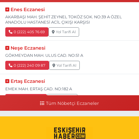
Enes Eczanesi
AKARBAŞI MAH. ŞEHİT ZEYNEL TOKÖZ SOK. NO:39 A ÖZEL
ANADOLU HASTANESİ ACİL ÇIKIŞI KARŞISI
0 (222) 405 76 69
Yol Tarifi Al
Neşe Eczanesi
GÖKMEYDAN MAH. ULUS CAD. NO:51 A
0 (222) 240 09 87
Yol Tarifi Al
Ertaş Eczanesi
EMEK MAH. ERTAŞ CAD. NO:182 A
0 (541) 531 74 48
Yol Tarifi Al
Tüm Nöbetçi Eczaneler
Seda Eczanesi
KIRMIZITOPRAK MH.ERCAN SK.NO:14 ESKİ ASKER HASTANESİ
YAN SOKAĞI POLİKLİNİK KAPISI TAM KARŞISI I
0 (222) 225 92 45
Yol Tarifi Al