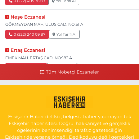
0 (222) 405 76 69
Yol Tarifi Al
Neşe Eczanesi
GÖKMEYDAN MAH. ULUS CAD. NO:51 A
0 (222) 240 09 87
Yol Tarifi Al
Ertaş Eczanesi
EMEK MAH. ERTAŞ CAD. NO:182 A
0 (541) 531 74 48
Yol Tarifi Al
Tüm Nöbetçi Eczaneler
Seda Eczanesi
KIRMIZITOPRAK MH.ERCAN SK.NO:14 ESKİ ASKER HASTANESİ
YAN SOKAĞI POLİKLİNİK KAPISI TAM KARŞISI I
0 (222) 225 92 45
Yol Tarifi Al
Eskişehir Haber delilsiz, belgesiz haber yapmayan tek
Eskişehir haber sitesi. Doğru, hakkaniyet ve gerçeklik
öğelerinin benimsendiği tarafsız gazeteciliğin
Eskişehir'de yegane örneği. Dedikoduyu değil gerçekleri