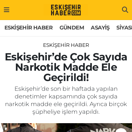
ESKİŞEHİR HABER
Gizlilik Politikası
Odunpazarı Hava Durumu
ESKİŞEHİR HABER
GÜNDEM
ASAYİŞ
SİYAS
GÜNDEM
Hakkımızda
Odunpazarı Trafik Yoğunluk Haritası
ESKİŞEHİR HABER
ASAYİŞ
İletişim
Süper Lig Puan Durumu ve Fikstür
Eskişehir’de Çok Sayıda
Narkotik Madde Ele
SİYASET
Künye
Tüm Manşetler
Geçirildi!
EKONOMİ
Son Dakika Haberleri
Eskişehir’de son bir haftada yapılan
denetimler kapsamında çok sayıda
SAĞLIK
Haber Arşivi
narkotik madde ele geçirildi. Ayrıca birçok
şüpheliye işlem yapıldı.
EĞİTİM
SPOR