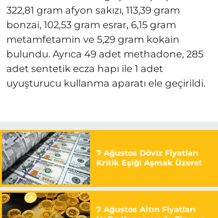
322,81 gram afyon sakızı, 113,39 gram
bonzai, 102,53 gram esrar, 6,15 gram
metamfetamin ve 5,29 gram kokain
bulundu. Ayrıca 49 adet methadone, 285
adet sentetik ecza hapı ile 1 adet
uyuşturucu kullanma aparatı ele geçirildi.
7 Ağustos Döviz Fiyatları
Kritik Eşiği Aşmak Üzere!
7 Ağustos Altın Fiyatları