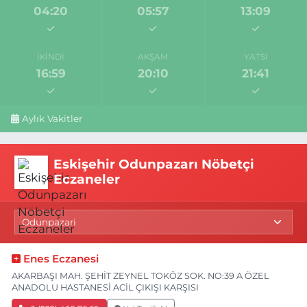
04:20
05:57
13:09
İKINDI
AKŞAM
YATSI
16:59
20:10
21:41
Aylık Vakitler
Eskişehir Odunpazarı Nöbetçi
Eczaneler
Enes Eczanesi
AKARBAŞI MAH. ŞEHİT ZEYNEL TOKÖZ SOK. NO:39 A ÖZEL
ANADOLU HASTANESİ ACİL ÇIKIŞI KARŞISI