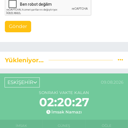
Gönder
Yükleniyor...
ESKİŞEHİR
09.08.2026
SONRAKI VAKTE KALAN
02:20:26
İmsak Namazı
İMSAK
GÜNEŞ
ÖĞLE