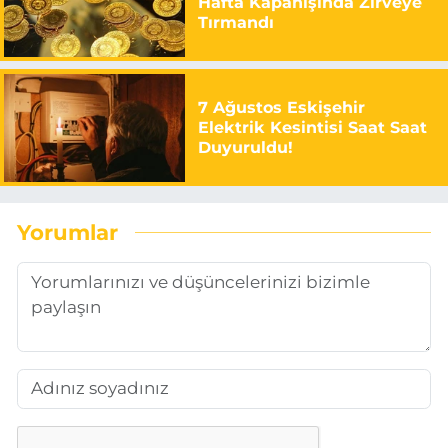
Hafta Kapanışında Zirveye
Tırmandı
7 Ağustos Eskişehir
Elektrik Kesintisi Saat Saat
Duyuruldu!
Yorumlar