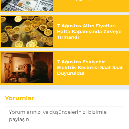
7 Ağustos Altın Fiyatları
Hafta Kapanışında Zirveye
Tırmandı
7 Ağustos Eskişehir
Elektrik Kesintisi Saat Saat
Duyuruldu!
Yorumlar