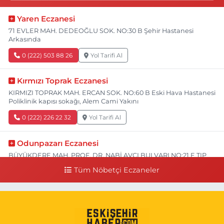
Yaren Eczanesi
71 EVLER MAH. DEDEOĞLU SOK. NO:30 B Şehir Hastanesi
Arkasında
0 (222) 503 88 26
Yol Tarifi Al
Kırmızı Toprak Eczanesi
KIRMIZI TOPRAK MAH. ERCAN SOK. NO:60 B Eski Hava Hastanesi
Poliklinik kapısı sokağı, Alem Cami Yakını
0 (222) 226 22 32
Yol Tarifi Al
Odunpazarı Eczanesi
BÜYÜKDERE MAH. PROF. DR. NABİ AVCI BULVARI NO:21 E TIP
FAKÜLTESİ KARŞISI
Tüm Nöbetçi Eczaneler
0 (505) 506 26 00
Yol Tarifi Al
Serap Eczanesi
YENİDOĞAN MH.ŞEHİT SERKAN ÖZAYDIN CD.8 B ESKİ DEVLET