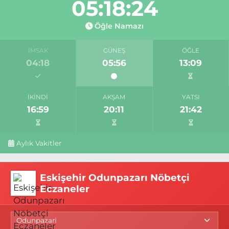
05:18:24
Öğle Namazı
İMSAK
GÜNEŞ
ÖĞLE
04:18
05:56
13:09
İKINDI
AKŞAM
YATSI
16:59
20:11
21:42
Aylık Vakitler
Eskişehir Odunpazarı Nöbetçi
Eczaneler