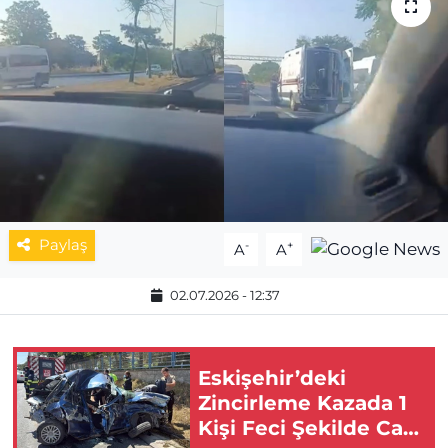
MAGAZİN
ESKİŞEHİRSPOR
Paylaş
-
+
A
A
02.07.2026 - 12:37
Eskişehir’deki
Zincirleme Kazada 1
Kişi Feci Şekilde Can