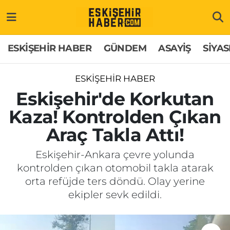
ESKİŞEHİR HABER
Gizlilik Politikası
Odunpazarı Hava Durumu
ESKİŞEHİR HABER
GÜNDEM
ASAYİŞ
SİYAS
GÜNDEM
Hakkımızda
Odunpazarı Trafik Yoğunluk Haritası
ESKİŞEHİR HABER
ASAYİŞ
İletişim
Süper Lig Puan Durumu ve Fikstür
Eskişehir'de Korkutan
Kaza! Kontrolden Çıkan
SİYASET
Künye
Tüm Manşetler
Araç Takla Attı!
EKONOMİ
Son Dakika Haberleri
Eskişehir-Ankara çevre yolunda
kontrolden çıkan otomobil takla atarak
SAĞLIK
Haber Arşivi
orta refüjde ters döndü. Olay yerine
ekipler sevk edildi.
EĞİTİM
SPOR