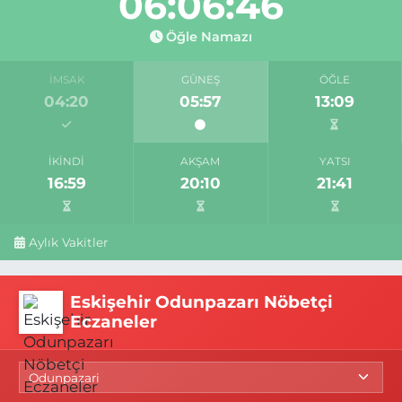
06:06:45
Öğle Namazı
İMSAK
GÜNEŞ
ÖĞLE
04:20
05:57
13:09
İKINDI
AKŞAM
YATSI
16:59
20:10
21:41
Aylık Vakitler
Eskişehir Odunpazarı Nöbetçi
Eczaneler