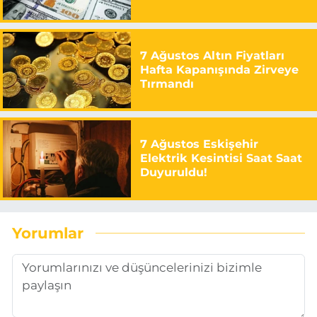
7 Ağustos Altın Fiyatları
Hafta Kapanışında Zirveye
Tırmandı
7 Ağustos Eskişehir
Elektrik Kesintisi Saat Saat
Duyuruldu!
Yorumlar