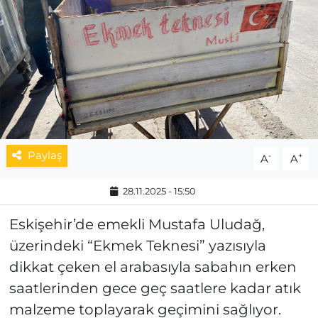
MAGAZİN
ESKİŞEHİRSPOR
Paylaş
-
+
A
A
28.11.2025 - 15:50
Eskişehir’de emekli Mustafa Uludağ,
üzerindeki “Ekmek Teknesi” yazısıyla
dikkat çeken el arabasıyla sabahın erken
saatlerinden gece geç saatlere kadar atık
malzeme toplayarak geçimini sağlıyor.