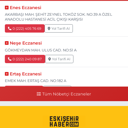
Enes Eczanesi
AKARBAŞI MAH. ŞEHİT ZEYNEL TOKÖZ SOK. NO:39 A ÖZEL
ANADOLU HASTANESİ ACİL ÇIKIŞI KARŞISI
0 (222) 405 76 69
Yol Tarifi Al
Neşe Eczanesi
GÖKMEYDAN MAH. ULUS CAD. NO:51 A
0 (222) 240 09 87
Yol Tarifi Al
Ertaş Eczanesi
EMEK MAH. ERTAŞ CAD. NO:182 A
0 (541) 531 74 48
Yol Tarifi Al
Tüm Nöbetçi Eczaneler
Seda Eczanesi
KIRMIZITOPRAK MH.ERCAN SK.NO:14 ESKİ ASKER HASTANESİ
YAN SOKAĞI POLİKLİNİK KAPISI TAM KARŞISI I
0 (222) 225 92 45
Yol Tarifi Al