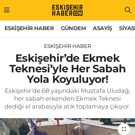
ESKİŞEHİR HABER
Gizlilik Politikası
Odunpazarı Hava Durumu
ESKİŞEHİR HABER
GÜNDEM
ASAYİŞ
SİYAS
GÜNDEM
Hakkımızda
Odunpazarı Trafik Yoğunluk Haritası
ESKİŞEHİR HABER
ASAYİŞ
İletişim
Süper Lig Puan Durumu ve Fikstür
Eskişehir’de Ekmek
Teknesi’yle Her Sabah
SİYASET
Künye
Tüm Manşetler
Yola Koyuluyor!
EKONOMİ
Son Dakika Haberleri
Eskişehir’de 68 yaşındaki Mustafa Uludağ,
her sabah erkenden Ekmek Teknesi
SAĞLIK
Haber Arşivi
dediği el arabasıyla atık toplamaya çıkıyor.
EĞİTİM
SPOR