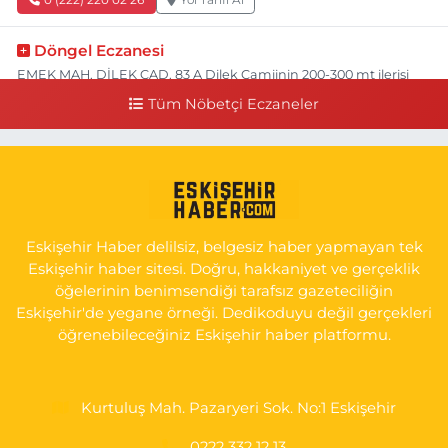
Döngel Eczanesi
EMEK MAH. DİLEK CAD. 83 A Dilek Camiinin 200-300 mt ilerisi
bim markete kadar sol tarafı
Tüm Nöbetçi Eczaneler
0 (222) 250 11 88
Yol Tarifi Al
Tepeoğlu Eczanesi
İSTİKLAL MAH. ŞAİR FUZULİ CAD. NO:35 A HAVA HASTANESİ
KARŞI KÖŞESİ ŞAİR FUZULİ AİLE SAĞLIĞI MERKEZİ KARŞISI
Eskişehir Haber delilsiz, belgesiz haber yapmayan tek
0 (222) 230 11 31
Yol Tarifi Al
Eskişehir haber sitesi. Doğru, hakkaniyet ve gerçeklik
öğelerinin benimsendiği tarafsız gazeteciliğin
Eskişehir'de yegane örneği. Dedikoduyu değil gerçekleri
öğrenebileceğiniz Eskişehir haber platformu.
Kurtuluş Mah. Pazaryeri Sok. No:1 Eskişehir
0222 332 12 13