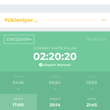
Yükleniyor...
ESKİŞEHİR
06.08.2026
SONRAKI VAKTE KALAN
02:20:19
Akşam Namazı
İMSAK
GÜNEŞ
ÖĞLE
04:16
05:54
13:09
İKINDI
AKŞAM
YATSI
17:00
20:14
21:45