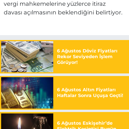
vergi mahkemelerine yüzlerce itiraz
davası açılmasının beklendiğini belirtiyor.
6 Ağustos Döviz Fiyatları
Rekor Seviyeden İşlem
Görüyor!
6 Ağustos Altın Fiyatları
Haftalar Sonra Uçuşa Geçti!
6 Ağustos Eskişehir’de
Elektrik Kesintisi Bugün