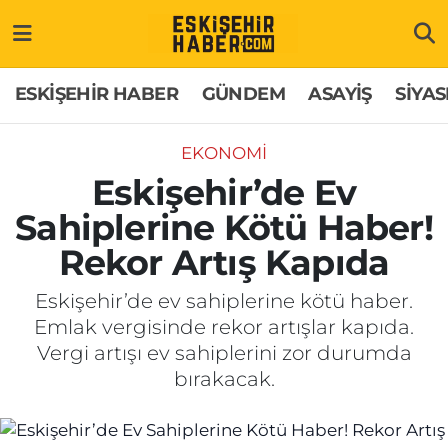
ESKİŞEHİR HABER
Gizlilik Politikası
Odunpazarı Hava Durumu
ESKİŞEHİR HABER
GÜNDEM
ASAYİŞ
SİYAS
GÜNDEM
Hakkımızda
Odunpazarı Trafik Yoğunluk Haritası
EKONOMİ
ASAYİŞ
İletişim
Süper Lig Puan Durumu ve Fikstür
Eskişehir’de Ev
Sahiplerine Kötü Haber!
SİYASET
Künye
Tüm Manşetler
Rekor Artış Kapıda
EKONOMİ
Son Dakika Haberleri
Eskişehir’de ev sahiplerine kötü haber.
Emlak vergisinde rekor artışlar kapıda.
SAĞLIK
Haber Arşivi
Vergi artışı ev sahiplerini zor durumda
bırakacak.
EĞİTİM
SPOR