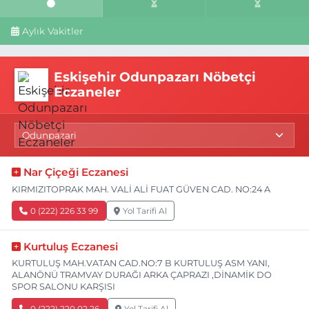
Aylık Vakitler
Eskişehir Odunpazarı Nöbetçi
Eczaneler
Nar Çiçeği Eczanesi
KIRMIZITOPRAK MAH. VALİ ALİ FUAT GÜVEN CAD. NO:24 A
0 (222) 226 33 99
Yol Tarifi Al
Kurtuluş Eczanesi
KURTULUŞ MAH.VATAN CAD.NO:7 B KURTULUŞ ASM YANI,
ALANÖNÜ TRAMVAY DURAĞI ARKA ÇAPRAZI ,DİNAMİK DO
SPOR SALONU KARŞISI
0 (222) 220 02 26
Yol Tarifi Al