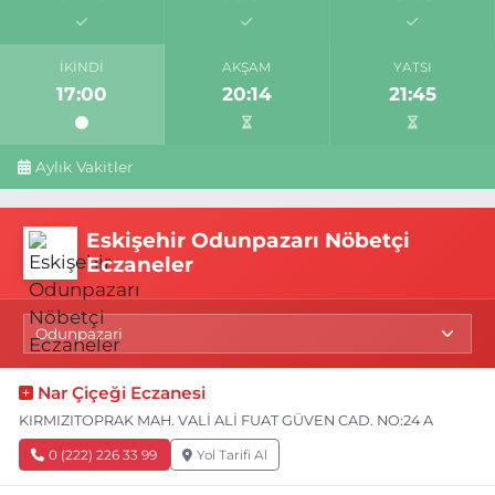
İKINDI
AKŞAM
YATSI
17:00
20:14
21:45
Aylık Vakitler
Eskişehir Odunpazarı Nöbetçi
Eczaneler
Nar Çiçeği Eczanesi
KIRMIZITOPRAK MAH. VALİ ALİ FUAT GÜVEN CAD. NO:24 A
0 (222) 226 33 99
Yol Tarifi Al