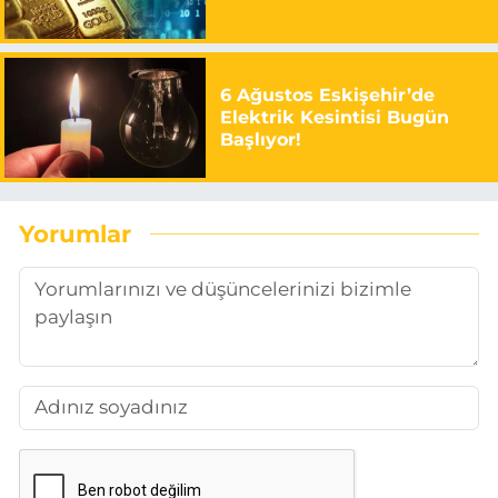
6 Ağustos Eskişehir’de
Elektrik Kesintisi Bugün
Başlıyor!
Yorumlar