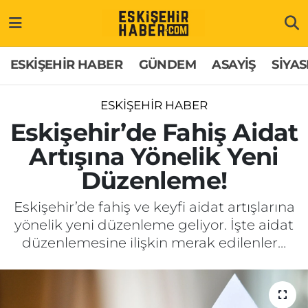
ESKİŞEHİR HABER
Gizlilik Politikası
Odunpazarı Hava Durumu
ESKİŞEHİR HABER
GÜNDEM
ASAYİŞ
SİYAS
GÜNDEM
Hakkımızda
Odunpazarı Trafik Yoğunluk Haritası
ESKİŞEHİR HABER
ASAYİŞ
İletişim
Süper Lig Puan Durumu ve Fikstür
Eskişehir’de Fahiş Aidat
Artışına Yönelik Yeni
SİYASET
Künye
Tüm Manşetler
Düzenleme!
EKONOMİ
Son Dakika Haberleri
Eskişehir’de fahiş ve keyfi aidat artışlarına
yönelik yeni düzenleme geliyor. İşte aidat
SAĞLIK
Haber Arşivi
düzenlemesine ilişkin merak edilenler…
EĞİTİM
SPOR