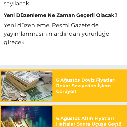
sayılacak.
Yeni Düzenleme Ne Zaman Geçerli Olacak?
Yeni düzenleme, Resmi Gazete’de
yayımlanmasının ardından yürürlüğe
girecek.
6 Ağustos Döviz Fiyatları
Rekor Seviyeden İşlem
Görüyor!
6 Ağustos Altın Fiyatları
Haftalar Sonra Uçuşa Geçti!