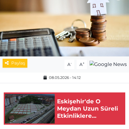
MAGAZİN
ESKİŞEHİRSPOR
Paylaş
-
+
A
A
08.05.2026 - 14:12
Eskişehir'de O
Meydan Uzun Süreli
Etkinliklere
Kapatıldı!