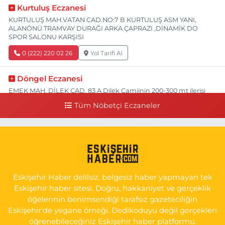
Kurtuluş Eczanesi
KURTULUŞ MAH.VATAN CAD.NO:7 B KURTULUŞ ASM YANI,
ALANÖNÜ TRAMVAY DURAĞI ARKA ÇAPRAZI ,DİNAMİK DO
SPOR SALONU KARŞISI
0 (222) 220 02 26
Yol Tarifi Al
Döngel Eczanesi
EMEK MAH. DİLEK CAD. 83 A Dilek Camiinin 200-300 mt ilerisi
bim markete kadar sol tarafı
Tüm Nöbetçi Eczaneler
0 (222) 250 11 88
Yol Tarifi Al
Tepeoğlu Eczanesi
İSTİKLAL MAH. ŞAİR FUZULİ CAD. NO:35 A HAVA HASTANESİ
KARŞI KÖŞESİ ŞAİR FUZULİ AİLE SAĞLIĞI MERKEZİ KARŞISI
Eskişehir Haber delilsiz, belgesiz haber yapmayan tek
0 (222) 230 11 31
Yol Tarifi Al
Eskişehir haber sitesi. Doğru, hakkaniyet ve gerçeklik
öğelerinin benimsendiği tarafsız gazeteciliğin
Eskişehir'de yegane örneği. Dedikoduyu değil gerçekleri
öğrenebileceğiniz Eskişehir haber platformu.