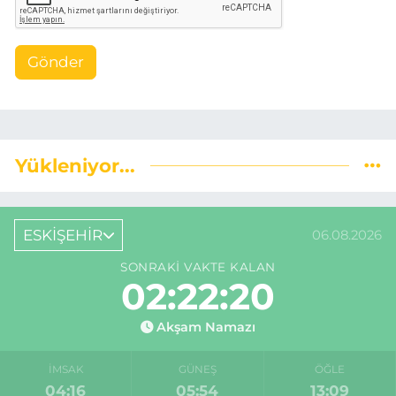
Gönder
Yükleniyor...
ESKİŞEHİR
06.08.2026
SONRAKI VAKTE KALAN
02:22:20
Akşam Namazı
İMSAK
GÜNEŞ
ÖĞLE
04:16
05:54
13:09