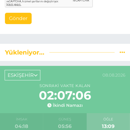
Gönder
Yükleniyor...
ESKİŞEHİR
08.08.2026
SONRAKI VAKTE KALAN
02:07:05
İkindi Namazı
İMSAK
GÜNEŞ
ÖĞLE
04:18
05:56
13:09