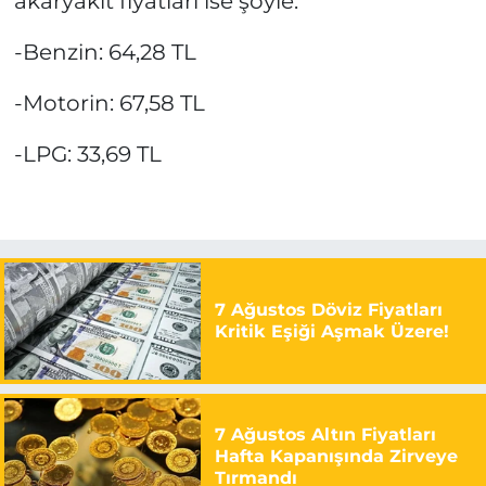
akaryakıt fiyatları ise şöyle:
-Benzin: 64,28 TL
-Motorin: 67,58 TL
-LPG: 33,69 TL
7 Ağustos Döviz Fiyatları
Kritik Eşiği Aşmak Üzere!
7 Ağustos Altın Fiyatları
Hafta Kapanışında Zirveye
Tırmandı