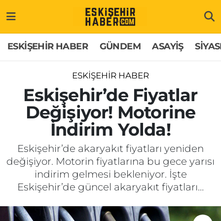
ESKİŞEHİR HABER
Gizlilik Politikası
Odunpazarı Hava Durumu
ESKİŞEHİR HABER
GÜNDEM
ASAYİŞ
SİYAS
GÜNDEM
Hakkımızda
Odunpazarı Trafik Yoğunluk Haritası
ESKİŞEHİR HABER
ASAYİŞ
İletişim
Süper Lig Puan Durumu ve Fikstür
Eskişehir’de Fiyatlar
Değişiyor! Motorine
SİYASET
Künye
Tüm Manşetler
İndirim Yolda!
EKONOMİ
Son Dakika Haberleri
Eskişehir’de akaryakıt fiyatları yeniden
değişiyor. Motorin fiyatlarına bu gece yarısı
SAĞLIK
Haber Arşivi
indirim gelmesi bekleniyor. İşte
Eskişehir’de güncel akaryakıt fiyatları…
EĞİTİM
SPOR