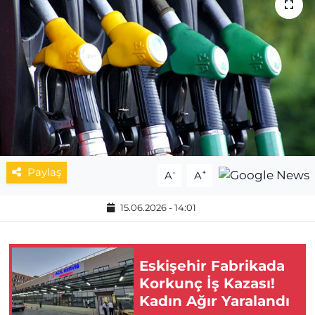
MAGAZİN
ESKİŞEHİRSPOR
Paylaş
-
+
A
A
15.06.2026 - 14:01
Eskişehir Fabrikada
Korkunç İş Kazası!
Kadın Ağır Yaralandı