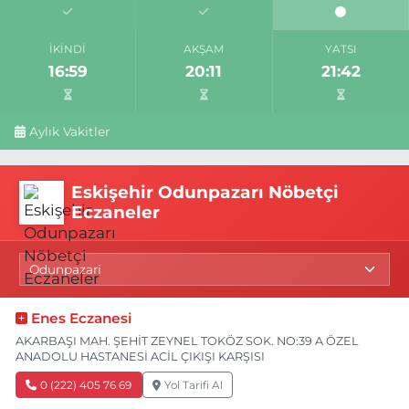
İKINDI
AKŞAM
YATSI
16:59
20:11
21:42
Aylık Vakitler
Eskişehir Odunpazarı Nöbetçi
Eczaneler
Enes Eczanesi
AKARBAŞI MAH. ŞEHİT ZEYNEL TOKÖZ SOK. NO:39 A ÖZEL
ANADOLU HASTANESİ ACİL ÇIKIŞI KARŞISI
0 (222) 405 76 69
Yol Tarifi Al