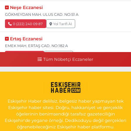
Neşe Eczanesi
GÖKMEYDAN MAH. ULUS CAD. NO:51 A
0 (222) 240 09 87
Yol Tarifi Al
Ertaş Eczanesi
EMEK MAH. ERTAŞ CAD. NO:182 A
0 (541) 531 74 48
Yol Tarifi Al
Tüm Nöbetçi Eczaneler
Seda Eczanesi
KIRMIZITOPRAK MH.ERCAN SK.NO:14 ESKİ ASKER HASTANESİ
YAN SOKAĞI POLİKLİNİK KAPISI TAM KARŞISI I
0 (222) 225 92 45
Yol Tarifi Al
Eskişehir Haber delilsiz, belgesiz haber yapmayan tek
Eskişehir haber sitesi. Doğru, hakkaniyet ve gerçeklik
öğelerinin benimsendiği tarafsız gazeteciliğin
Eskişehir'de yegane örneği. Dedikoduyu değil gerçekleri
öğrenebileceğiniz Eskişehir haber platformu.