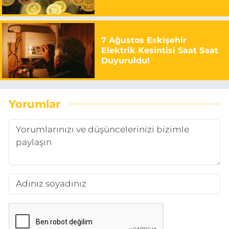
7 Ağustos Eskişehir
Elektrik Kesintisi Saat Saat
Duyuruldu!
Yorumlar