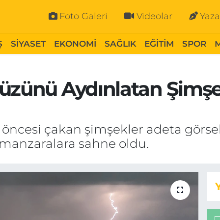
Foto Galeri
Videolar
Yaza
Ş
SİYASET
EKONOMİ
SAĞLIK
EĞİTİM
SPOR
yüzünü Aydınlatan Şimşe
ş öncesi çakan şimşekler adeta görs
 manzaralara sahne oldu.