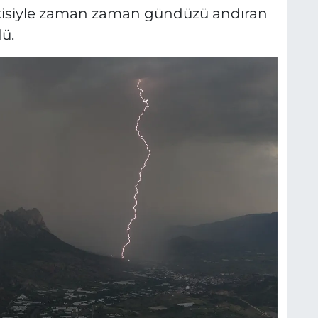
tkisiyle zaman zaman gündüzü andıran
ü.