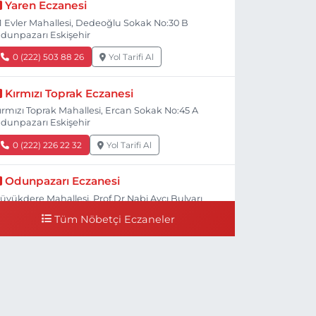
Yaren Eczanesi
1 Evler Mahallesi, Dedeoğlu Sokak No:30 B
dunpazarı Eskişehir
0 (222) 503 88 26
Yol Tarifi Al
Kırmızı Toprak Eczanesi
ırmızı Toprak Mahallesi, Ercan Sokak No:45 A
dunpazarı Eskişehir
0 (222) 226 22 32
Yol Tarifi Al
Odunpazarı Eczanesi
üyükdere Mahallesi, Prof.Dr.Nabi Avcı Bulvarı
o:21 E Odunpazarı Eskişehir
Tüm Nöbetçi Eczaneler
0 (505) 506 26 00
Yol Tarifi Al
Serap Eczanesi
enidoğan Mahallesi, Şehit Serkan Özaydın
addesi No:8 B Odunpazarı Eskişehir