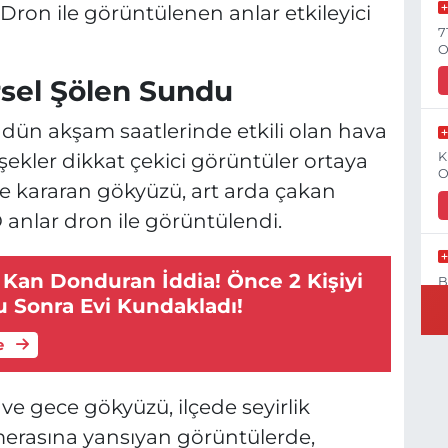
Dron ile görüntülenen anlar etkileyici
7
O
rsel Şölen Sundu
e dün akşam saatlerinde etkili olan hava
şekler dikkat çekici görüntüler ortaya
K
O
e kararan gökyüzü, art arda çakan
O anlar dron ile görüntülendi.
 Kan Donduran İddia! Önce 2 Kişiyi
B
N
u Sonra Evi Kundakladı!
e
 ve gece gökyüzü, ilçede seyirlik
Y
C
erasına yansıyan görüntülerde,