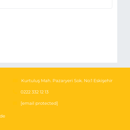
Kurtuluş Mah. Pazaryeri Sok. No:1 Eskişehir
0222 332 12 13
[email protected]
'de