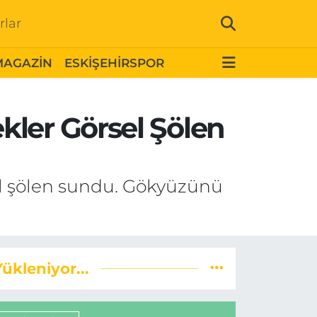
rlar
MAGAZİN
ESKİŞEHİRSPOR
kler Görsel Şölen
el şölen sundu. Gökyüzünü
Yükleniyor...