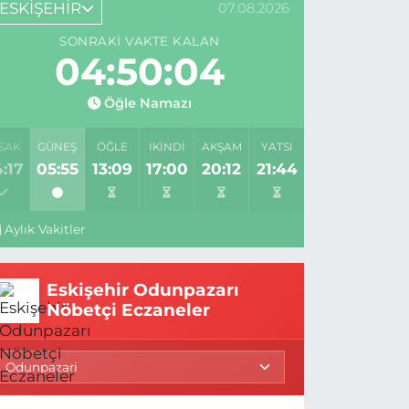
ESKİŞEHİR
07.08.2026
SONRAKI VAKTE KALAN
04:50:03
Öğle Namazı
SAK
GÜNEŞ
ÖĞLE
İKINDI
AKŞAM
YATSI
:17
05:55
13:09
17:00
20:12
21:44
Aylık Vakitler
Eskişehir Odunpazarı
Nöbetçi Eczaneler