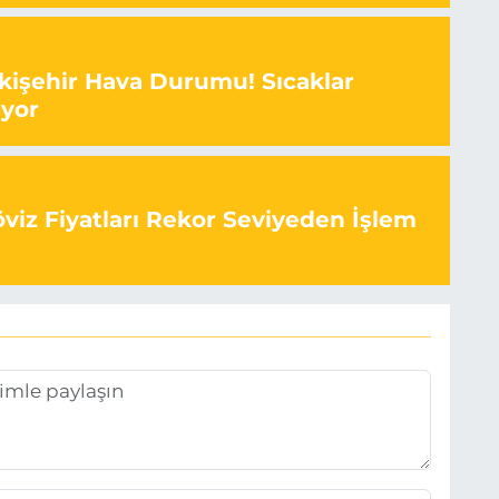
kişehir Hava Durumu! Sıcaklar
ıyor
viz Fiyatları Rekor Seviyeden İşlem