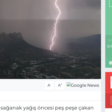
İM
04
-
+
A
A
de sağanak yağış öncesi peş peşe çakan