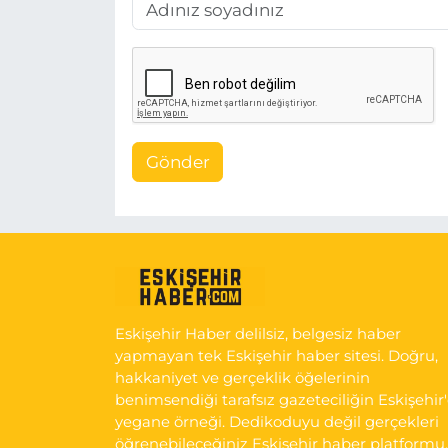
Gönder
Eskişehir Haber delilsiz, belgesiz haber
yapmayan tek Eskişehir haber sitesi. Doğru,
hakkaniyet ve gerçeklik öğelerinin
benimsendiği tarafsız gazeteciliğin Eskişehir
yegane örneği. Dedikoduyu değil gerçekleri
öğrenebileceğiniz Eskişehir haber platformu.