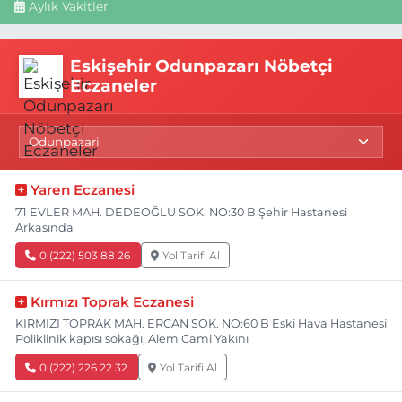
Aylık Vakitler
Eskişehir Odunpazarı Nöbetçi
Eczaneler
Yaren Eczanesi
71 EVLER MAH. DEDEOĞLU SOK. NO:30 B Şehir Hastanesi
Arkasında
0 (222) 503 88 26
Yol Tarifi Al
Kırmızı Toprak Eczanesi
KIRMIZI TOPRAK MAH. ERCAN SOK. NO:60 B Eski Hava Hastanesi
Poliklinik kapısı sokağı, Alem Cami Yakını
0 (222) 226 22 32
Yol Tarifi Al