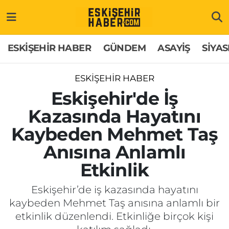
ESKİŞEHİR HABER
Gizlilik Politikası
Odunpazarı Hava Durumu
ESKİŞEHİR HABER
GÜNDEM
ASAYİŞ
SİYAS
GÜNDEM
Hakkımızda
Odunpazarı Trafik Yoğunluk Haritası
ESKİŞEHİR HABER
ASAYİŞ
İletişim
Süper Lig Puan Durumu ve Fikstür
Eskişehir'de İş
Kazasında Hayatını
SİYASET
Künye
Tüm Manşetler
Kaybeden Mehmet Taş
EKONOMİ
Son Dakika Haberleri
Anısına Anlamlı
Etkinlik
SAĞLIK
Haber Arşivi
Eskişehir’de iş kazasında hayatını
EĞİTİM
kaybeden Mehmet Taş anısına anlamlı bir
etkinlik düzenlendi. Etkinliğe birçok kişi
SPOR