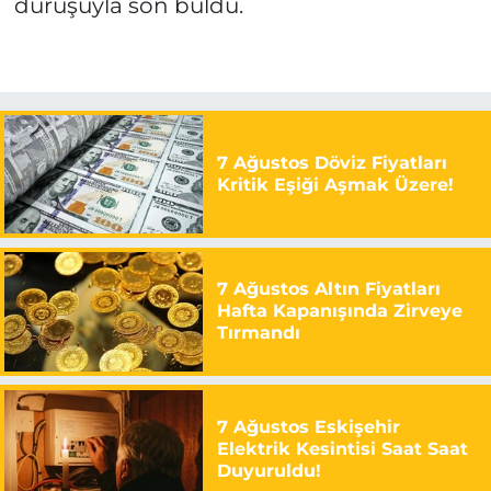
duruşuyla son buldu.
7 Ağustos Döviz Fiyatları
Kritik Eşiği Aşmak Üzere!
7 Ağustos Altın Fiyatları
Hafta Kapanışında Zirveye
Tırmandı
7 Ağustos Eskişehir
Elektrik Kesintisi Saat Saat
Duyuruldu!