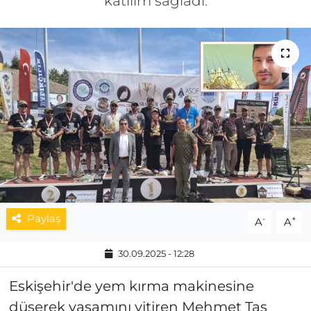
katılım sağladı.
MAGAZİN
ESKİŞEHİRSPOR
Paylaş
-
+
A
A
30.09.2025 - 12:28
Eskişehir'de yem kırma makinesine
düşerek yaşamını yitiren Mehmet Taş