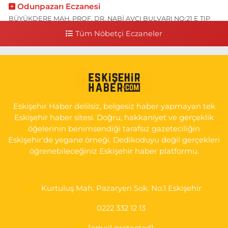
Odunpazarı Eczanesi
BÜYÜKDERE MAH. PROF. DR. NABİ AVCI BULVARI NO:21 E TIP
FAKÜLTESİ KARŞISI
Tüm Nöbetçi Eczaneler
0 (505) 506 26 00
Yol Tarifi Al
Serap Eczanesi
YENİDOĞAN MH.ŞEHİT SERKAN ÖZAYDIN CD.8 B ESKİ DEVLET
HAST. DOĞUMEVİ KARŞ.
Eskişehir Haber delilsiz, belgesiz haber yapmayan tek
0 (222) 237 75 17
Yol Tarifi Al
Eskişehir haber sitesi. Doğru, hakkaniyet ve gerçeklik
öğelerinin benimsendiği tarafsız gazeteciliğin
Eskişehir'de yegane örneği. Dedikoduyu değil gerçekleri
öğrenebileceğiniz Eskişehir haber platformu.
Kurtuluş Mah. Pazaryeri Sok. No:1 Eskişehir
0222 332 12 13