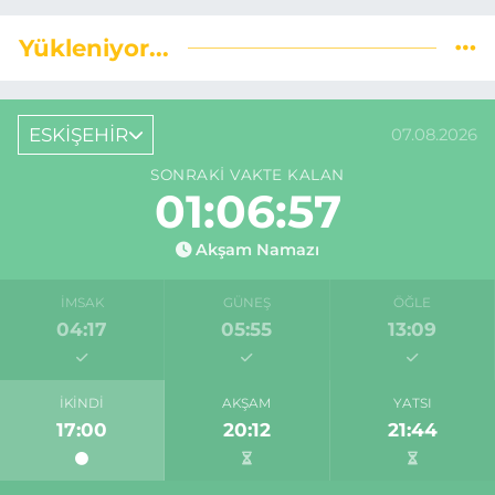
Yükleniyor...
ESKİŞEHİR
07.08.2026
SONRAKI VAKTE KALAN
01:06:57
Akşam Namazı
İMSAK
GÜNEŞ
ÖĞLE
04:17
05:55
13:09
İKINDI
AKŞAM
YATSI
17:00
20:12
21:44