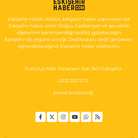
YENİDOĞAN MH.ŞEHİT SERKAN ÖZAYDIN CD.8 B ESKİ DEVLET
HAST. DOĞUMEVİ KARŞ.
Eskişehir Haber delilsiz, belgesiz haber yapmayan tek
0 (222) 237 75 17
Yol Tarifi Al
Eskişehir haber sitesi. Doğru, hakkaniyet ve gerçeklik
öğelerinin benimsendiği tarafsız gazeteciliğin
Eskişehir'de yegane örneği. Dedikoduyu değil gerçekleri
öğrenebileceğiniz Eskişehir haber platformu.
Kurtuluş Mah. Pazaryeri Sok. No:1 Eskişehir
0222 332 12 13
[email protected]