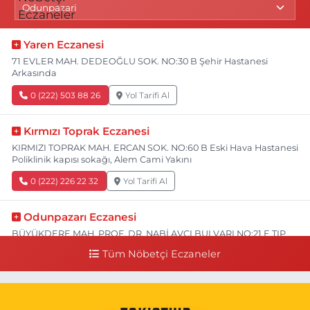
Yaren Eczanesi
71 EVLER MAH. DEDEOĞLU SOK. NO:30 B Şehir Hastanesi
Arkasında
0 (222) 503 88 26
Yol Tarifi Al
Kırmızı Toprak Eczanesi
KIRMIZI TOPRAK MAH. ERCAN SOK. NO:60 B Eski Hava Hastanesi
Poliklinik kapısı sokağı, Alem Cami Yakını
0 (222) 226 22 32
Yol Tarifi Al
Odunpazarı Eczanesi
BÜYÜKDERE MAH. PROF. DR. NABİ AVCI BULVARI NO:21 E TIP
FAKÜLTESİ KARŞISI
Tüm Nöbetçi Eczaneler
0 (505) 506 26 00
Yol Tarifi Al
Serap Eczanesi