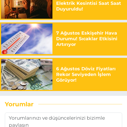
Elektrik Kesintisi Saat Saat
Duyuruldu!
7 Ağustos Eskişehir Hava
Durumu! Sıcaklar Etkisini
Artırıyor
6 Ağustos Döviz Fiyatları
Rekor Seviyeden İşlem
Görüyor!
Yorumlar