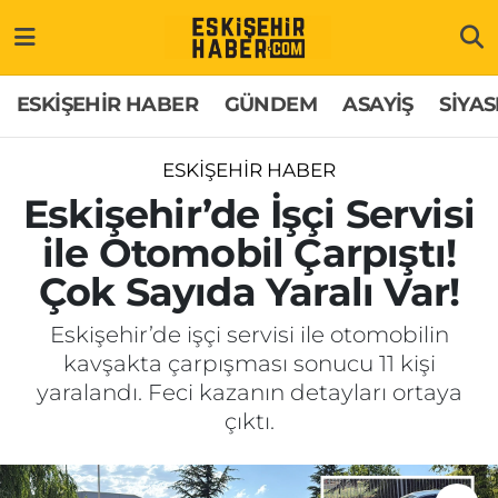
ESKİŞEHİR HABER
Gizlilik Politikası
Odunpazarı Hava Durumu
ESKİŞEHİR HABER
GÜNDEM
ASAYİŞ
SİYAS
GÜNDEM
Hakkımızda
Odunpazarı Trafik Yoğunluk Haritası
ESKİŞEHİR HABER
ASAYİŞ
İletişim
Süper Lig Puan Durumu ve Fikstür
Eskişehir’de İşçi Servisi
ile Otomobil Çarpıştı!
SİYASET
Künye
Tüm Manşetler
Çok Sayıda Yaralı Var!
EKONOMİ
Son Dakika Haberleri
Eskişehir’de işçi servisi ile otomobilin
kavşakta çarpışması sonucu 11 kişi
SAĞLIK
Haber Arşivi
yaralandı. Feci kazanın detayları ortaya
çıktı.
EĞİTİM
SPOR