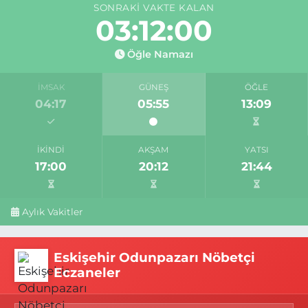
SONRAKI VAKTE KALAN
03:11:59
Öğle Namazı
İMSAK
GÜNEŞ
ÖĞLE
04:17
05:55
13:09
İKINDI
AKŞAM
YATSI
17:00
20:12
21:44
Aylık Vakitler
Eskişehir Odunpazarı Nöbetçi
Eczaneler