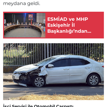
meydana geldi.
ESMİAD ve MHP
Eskişehir İl
Başkanlığı’ndan
Eskişehir İçin Güçlü
İş Birliği Mesajı!
İşçi Servisi ile Otomobil Çarpıştı