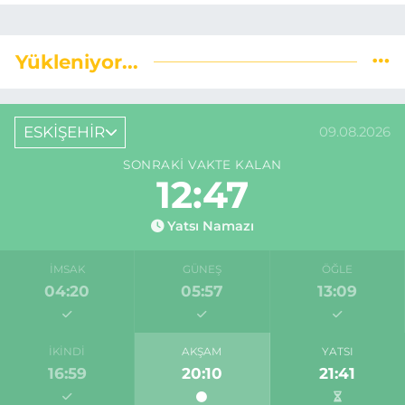
Yükleniyor...
ESKİŞEHİR
09.08.2026
SONRAKI VAKTE KALAN
12:46
Yatsı Namazı
İMSAK
GÜNEŞ
ÖĞLE
04:20
05:57
13:09
İKINDI
AKŞAM
YATSI
16:59
20:10
21:41