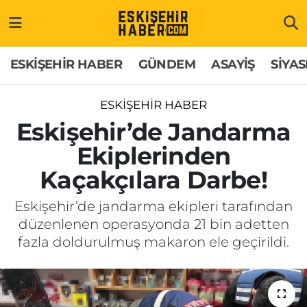
ESKİŞEHİR HABER
Gizlilik Politikası
Odunpazarı Hava Durumu
ESKİŞEHİR HABER
GÜNDEM
ASAYİŞ
SİYAS
GÜNDEM
Hakkımızda
Odunpazarı Trafik Yoğunluk Haritası
ESKİŞEHİR HABER
ASAYİŞ
İletişim
Süper Lig Puan Durumu ve Fikstür
Eskişehir’de Jandarma
Ekiplerinden
SİYASET
Künye
Tüm Manşetler
Kaçakçılara Darbe!
EKONOMİ
Son Dakika Haberleri
Eskişehir’de jandarma ekipleri tarafından
düzenlenen operasyonda 21 bin adetten
SAĞLIK
Haber Arşivi
fazla doldurulmuş makaron ele geçirildi.
EĞİTİM
SPOR