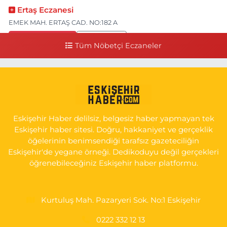
Ertaş Eczanesi
EMEK MAH. ERTAŞ CAD. NO:182 A
0 (541) 531 74 48
Yol Tarifi Al
Tüm Nöbetçi Eczaneler
Seda Eczanesi
KIRMIZITOPRAK MH.ERCAN SK.NO:14 ESKİ ASKER HASTANESİ
YAN SOKAĞI POLİKLİNİK KAPISI TAM KARŞISI I
0 (222) 225 92 45
Yol Tarifi Al
Eskişehir Haber delilsiz, belgesiz haber yapmayan tek
Eskişehir haber sitesi. Doğru, hakkaniyet ve gerçeklik
öğelerinin benimsendiği tarafsız gazeteciliğin
Eskişehir'de yegane örneği. Dedikoduyu değil gerçekleri
öğrenebileceğiniz Eskişehir haber platformu.
Kurtuluş Mah. Pazaryeri Sok. No:1 Eskişehir
0222 332 12 13