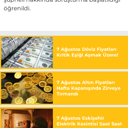
öğrenildi.
7 Ağustos Döviz Fiyatları
Kritik Eşiği Aşmak Üzere!
7 Ağustos Altın Fiyatları
Hafta Kapanışında Zirveye
Tırmandı
7 Ağustos Eskişehir
Elektrik Kesintisi Saat Saat