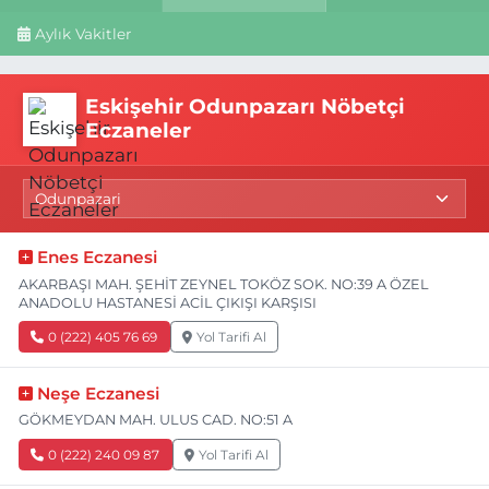
Aylık Vakitler
Eskişehir Odunpazarı Nöbetçi
Eczaneler
Enes Eczanesi
AKARBAŞI MAH. ŞEHİT ZEYNEL TOKÖZ SOK. NO:39 A ÖZEL
ANADOLU HASTANESİ ACİL ÇIKIŞI KARŞISI
0 (222) 405 76 69
Yol Tarifi Al
Neşe Eczanesi
GÖKMEYDAN MAH. ULUS CAD. NO:51 A
0 (222) 240 09 87
Yol Tarifi Al