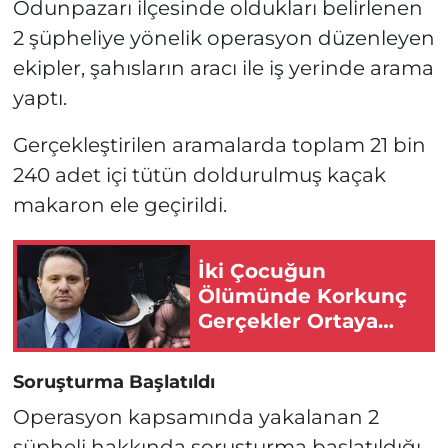
Odunpazarı ilçesinde oldukları belirlenen
2 şüpheliye yönelik operasyon düzenleyen
ekipler, şahısların aracı ile iş yerinde arama
yaptı.
Gerçekleştirilen aramalarda toplam 21 bin
240 adet içi tütün doldurulmuş kaçak
makaron ele geçirildi.
İki Çocuğun
Ölümünde Korkunç
Gerçekler Ortaya
Çıktı
Soruşturma Başlatıldı
Operasyon kapsamında yakalanan 2
şüpheli hakkında soruşturma başlatıldığı