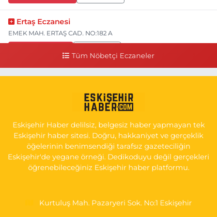
Ertaş Eczanesi
EMEK MAH. ERTAŞ CAD. NO:182 A
0 (541) 531 74 48
Yol Tarifi Al
Tüm Nöbetçi Eczaneler
Seda Eczanesi
KIRMIZITOPRAK MH.ERCAN SK.NO:14 ESKİ ASKER HASTANESİ
YAN SOKAĞI POLİKLİNİK KAPISI TAM KARŞISI I
0 (222) 225 92 45
Yol Tarifi Al
Eskişehir Haber delilsiz, belgesiz haber yapmayan tek
Eskişehir haber sitesi. Doğru, hakkaniyet ve gerçeklik
öğelerinin benimsendiği tarafsız gazeteciliğin
Eskişehir'de yegane örneği. Dedikoduyu değil gerçekleri
öğrenebileceğiniz Eskişehir haber platformu.
Kurtuluş Mah. Pazaryeri Sok. No:1 Eskişehir