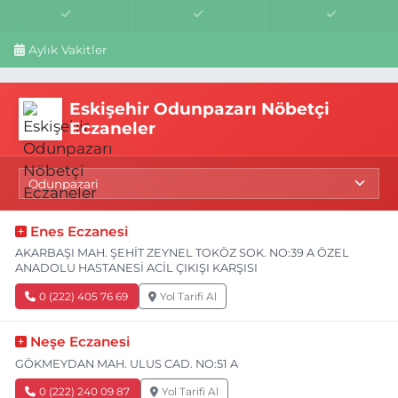
Aylık Vakitler
Eskişehir Odunpazarı Nöbetçi
Eczaneler
Enes Eczanesi
AKARBAŞI MAH. ŞEHİT ZEYNEL TOKÖZ SOK. NO:39 A ÖZEL
ANADOLU HASTANESİ ACİL ÇIKIŞI KARŞISI
0 (222) 405 76 69
Yol Tarifi Al
Neşe Eczanesi
GÖKMEYDAN MAH. ULUS CAD. NO:51 A
0 (222) 240 09 87
Yol Tarifi Al