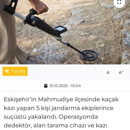
MAGAZİN
ESKİŞEHİRSPOR
Paylaş
-
+
A
A
31.10.2025 - 10:04
Eskişehir’in Mahmudiye ilçesinde kaçak
kazı yapan 5 kişi jandarma ekiplerince
suçüstü yakalandı. Operasyonda
dedektör, alan tarama cihazı ve kazı