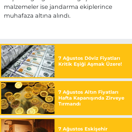
malzemeler ise jandarma ekiplerince
muhafaza altına alındı.
7 Ağustos Döviz Fiyatları
Kritik Eşiği Aşmak Üzere!
7 Ağustos Altın Fiyatları
Hafta Kapanışında Zirveye
Tırmandı
7 Ağustos Eskişehir