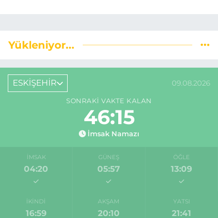
Yükleniyor...
ESKİŞEHİR
09.08.2026
SONRAKI VAKTE KALAN
46:14
İmsak Namazı
İMSAK
GÜNEŞ
ÖĞLE
04:20
05:57
13:09
İKINDI
AKŞAM
YATSI
16:59
20:10
21:41