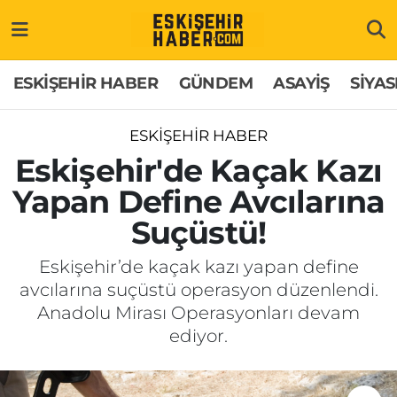
ESKİŞEHİR HABER
Gizlilik Politikası
Odunpazarı Hava Durumu
ESKİŞEHİR HABER
GÜNDEM
ASAYİŞ
SİYAS
GÜNDEM
Hakkımızda
Odunpazarı Trafik Yoğunluk Haritası
ESKİŞEHİR HABER
ASAYİŞ
İletişim
Süper Lig Puan Durumu ve Fikstür
Eskişehir'de Kaçak Kazı
Yapan Define Avcılarına
SİYASET
Künye
Tüm Manşetler
Suçüstü!
EKONOMİ
Son Dakika Haberleri
Eskişehir’de kaçak kazı yapan define
avcılarına suçüstü operasyon düzenlendi.
SAĞLIK
Haber Arşivi
Anadolu Mirası Operasyonları devam
ediyor.
EĞİTİM
SPOR