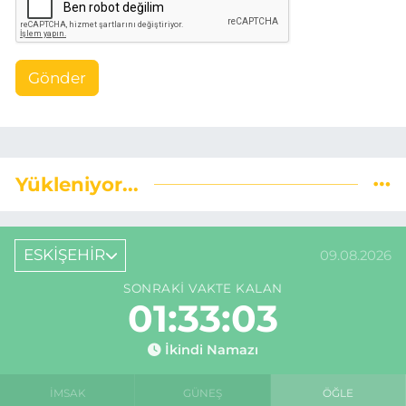
Gönder
Yükleniyor...
ESKİŞEHİR
09.08.2026
SONRAKI VAKTE KALAN
01:33:02
İkindi Namazı
İMSAK
GÜNEŞ
ÖĞLE