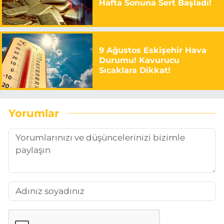
Hafta Sonuna Sert Başladı!
9 Ağustos Eskişehir Hava
Durumu! Kavurucu
Sıcaklara Dikkat!
Yorumlar