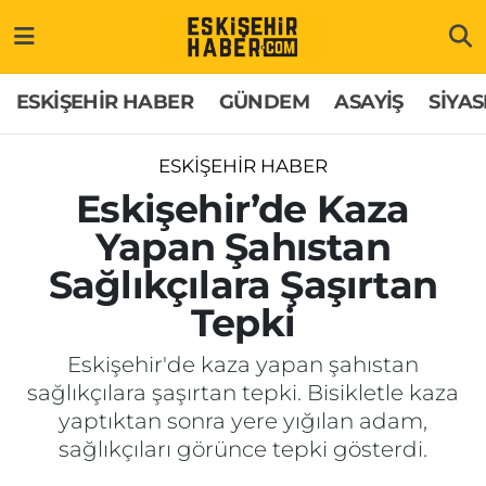
ESKİŞEHİR HABER
Gizlilik Politikası
Odunpazarı Hava Durumu
ESKİŞEHİR HABER
GÜNDEM
ASAYİŞ
SİYAS
GÜNDEM
Hakkımızda
Odunpazarı Trafik Yoğunluk Haritası
ESKİŞEHİR HABER
ASAYİŞ
İletişim
Süper Lig Puan Durumu ve Fikstür
Eskişehir’de Kaza
Yapan Şahıstan
SİYASET
Künye
Tüm Manşetler
Sağlıkçılara Şaşırtan
EKONOMİ
Son Dakika Haberleri
Tepki
SAĞLIK
Haber Arşivi
Eskişehir'de kaza yapan şahıstan
sağlıkçılara şaşırtan tepki. Bisikletle kaza
EĞİTİM
yaptıktan sonra yere yığılan adam,
sağlıkçıları görünce tepki gösterdi.
SPOR