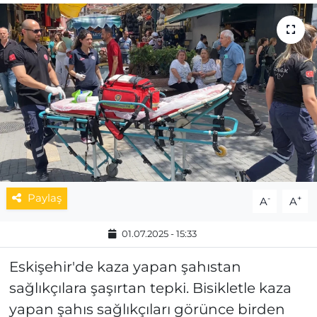
MAGAZİN
ESKİŞEHİRSPOR
Paylaş
-
+
A
A
01.07.2025 - 15:33
Eskişehir'de kaza yapan şahıstan
sağlıkçılara şaşırtan tepki. Bisikletle kaza
yapan şahıs sağlıkçıları görünce birden