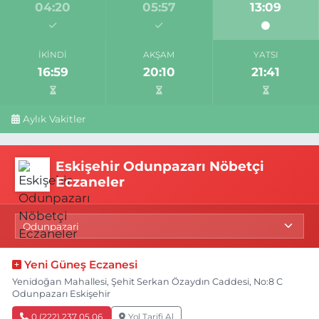
04:20
05:57
13:09
İKINDI
AKŞAM
YATSI
16:59
20:10
21:41
Aylık Vakitler
Eskişehir Odunpazarı Nöbetçi
Eczaneler
Yeni Güneş Eczanesi
Yenidoğan Mahallesi, Şehit Serkan Özaydın Caddesi, No:8 C
Odunpazarı Eskişehir
0 (222) 237 05 06
Yol Tarifi Al