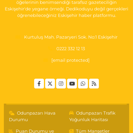
öğelerinin benimsendiği tarafsız gazeteciliğin
Bizim Eczanesi
Eskişehir'de yegane örneği. Dedikoduyu değil gerçekleri
EMEK MAH. ERTAŞ CAD.NO:12 A Küçük Sanayi girişi Tarım Kredi
öğrenebileceğiniz Eskişehir haber platformu.
Koop. Market yanı
0 (222) 250 87 69
Yol Tarifi Al
Kurtuluş Mah. Pazaryeri Sok. No:1 Eskişehir
0222 332 12 13
[email protected]
Odunpazarı Hava
Odunpazarı Trafik
Durumu
Yoğunluk Haritası
Puan Durumu ve
Tüm Manşetler