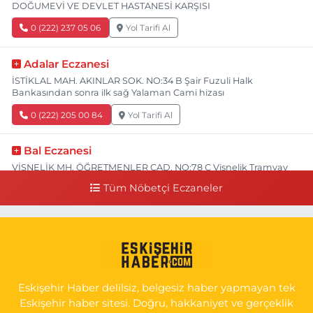
DOĞUMEVİ VE DEVLET HASTANESİ KARŞISI
0 (222) 237 05 06
Yol Tarifi Al
Adalar Eczanesi
İSTİKLAL MAH. AKINLAR SOK. NO:34 B Şair Fuzuli Halk
Bankasından sonra ilk sağ Yalaman Cami hizası
0 (222) 205 00 84
Yol Tarifi Al
Bal Eczanesi
VİŞNELİK MH. ÖĞRETMENLER CAD. NO:78 C Vişnelik Tramvay
durağının 100 metre ilerisi (Çalışanlar Caddesine giderken),
Tüm Nöbetçi Eczaneler
NUH'UN GEMİSİ Veteriner Kliniğinin yanı,ı
0 (222) 225 50 00
Yol Tarifi Al
Selen Eczanesi
GÜLTEPE MAH. HALK CAD. NO:107 C
Eskişehir Haber delilsiz, belgesiz haber yapmayan tek
0 (222) 250 40 50
Yol Tarifi Al
Eskişehir haber sitesi. Doğru, hakkaniyet ve gerçeklik