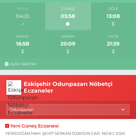
İMSAK
GÜNEŞ
ÖĞLE
04:21
05:58
13:08
İKINDI
AKŞAM
YATSI
16:58
20:09
21:39
Aylık Vakitler
Eskişehir Odunpazarı Nöbetçi
Eczaneler
Yeni Güneş Eczanesi
YENİDOĞAN MAH. ŞEHİT SERKAN ÖZAYDIN CAD. NO:8 C ESKİ