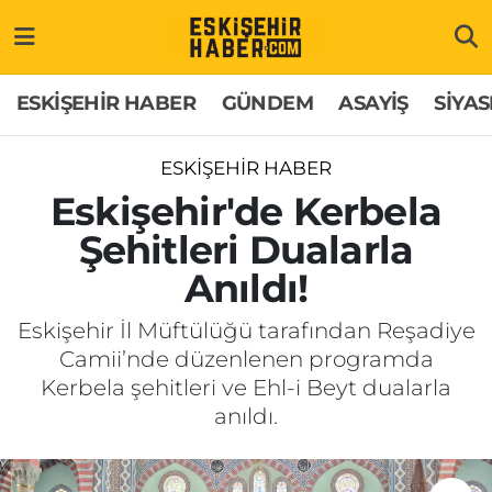
ESKİŞEHİR HABER
Gizlilik Politikası
Odunpazarı Hava Durumu
ESKİŞEHİR HABER
GÜNDEM
ASAYİŞ
SİYAS
GÜNDEM
Hakkımızda
Odunpazarı Trafik Yoğunluk Haritası
ESKİŞEHİR HABER
ASAYİŞ
İletişim
Süper Lig Puan Durumu ve Fikstür
Eskişehir'de Kerbela
Şehitleri Dualarla
SİYASET
Künye
Tüm Manşetler
Anıldı!
EKONOMİ
Son Dakika Haberleri
Eskişehir İl Müftülüğü tarafından Reşadiye
Camii’nde düzenlenen programda
SAĞLIK
Haber Arşivi
Kerbela şehitleri ve Ehl-i Beyt dualarla
anıldı.
EĞİTİM
SPOR