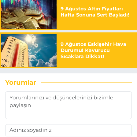
9 Ağustos Altın Fiyatları
Hafta Sonuna Sert Başladı!
9 Ağustos Eskişehir Hava
Durumu! Kavurucu
Sıcaklara Dikkat!
Yorumlar