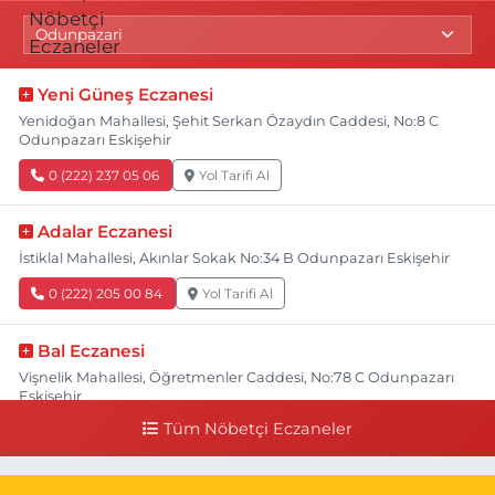
Yeni Güneş Eczanesi
Yenidoğan Mahallesi, Şehit Serkan Özaydın Caddesi, No:8 C
Odunpazarı Eskişehir
0 (222) 237 05 06
Yol Tarifi Al
Adalar Eczanesi
İstiklal Mahallesi, Akınlar Sokak No:34 B Odunpazarı Eskişehir
0 (222) 205 00 84
Yol Tarifi Al
Bal Eczanesi
Vişnelik Mahallesi, Öğretmenler Caddesi, No:78 C Odunpazarı
Eskişehir
Tüm Nöbetçi Eczaneler
0 (222) 225 50 00
Yol Tarifi Al
Selen Eczanesi