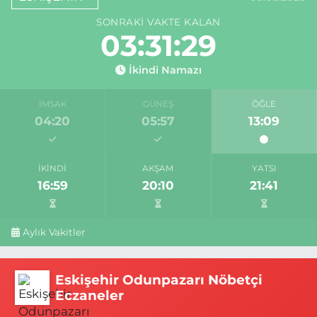
SONRAKI VAKTE KALAN
03:31:28
İkindi Namazı
İMSAK
GÜNEŞ
ÖĞLE
04:20
05:57
13:09
İKINDI
AKŞAM
YATSI
16:59
20:10
21:41
Aylık Vakitler
Eskişehir Odunpazarı Nöbetçi
Eczaneler