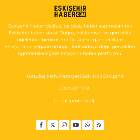
Gültepe Mahallesi, Halk Caddesi No:107 C Odunpazarı Eskişehir
0 (222) 250 40 50
Yol Tarifi Al
Eskişehir Haber delilsiz, belgesiz haber yapmayan tek
Bizim Eczanesi
Eskişehir haber sitesi. Doğru, hakkaniyet ve gerçeklik
Emek Mahallesi, Ertaş Caddesi No:12 A Odunpazarı Eskişehir
öğelerinin benimsendiği tarafsız gazeteciliğin
Eskişehir'de yegane örneği. Dedikoduyu değil gerçekleri
0 (222) 250 87 69
Yol Tarifi Al
öğrenebileceğiniz Eskişehir haber platformu.
Kurtuluş Mah. Pazaryeri Sok. No:1 Eskişehir
0222 332 12 13
[email protected]