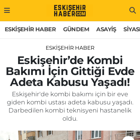
ESKİŞEHİR HABER
Gizlilik Politikası
Odunpazarı Hava Durumu
ESKİŞEHİR HABER
GÜNDEM
ASAYİŞ
SİYAS
GÜNDEM
Hakkımızda
Odunpazarı Trafik Yoğunluk Haritası
ESKİŞEHİR HABER
ASAYİŞ
İletişim
Süper Lig Puan Durumu ve Fikstür
Eskişehir’de Kombi
Bakımı İçin Gittiği Evde
SİYASET
Künye
Tüm Manşetler
Adeta Kabusu Yaşadı!
EKONOMİ
Son Dakika Haberleri
Eskişehir'de kombi bakımı için bir eve
giden kombi ustası adeta kabusu yaşadı.
SAĞLIK
Haber Arşivi
Darbedilen kombi teknisyeni hastanelik
oldu.
EĞİTİM
SPOR