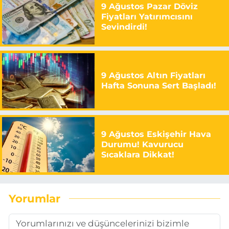
9 Ağustos Pazar Döviz
Fiyatları Yatırımcısını
Sevindirdi!
9 Ağustos Altın Fiyatları
Hafta Sonuna Sert Başladı!
9 Ağustos Eskişehir Hava
Durumu! Kavurucu
Sıcaklara Dikkat!
Yorumlar