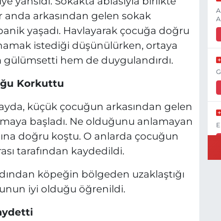
e yansıdı. Sokakta ablasıyla birlikte
A
r anda arkasından gelen sokak
A
i panik yaşadı. Havlayarak çocuğa doğru
amak istediği düşünülürken, ortaya
m gülümsetti hem de duygulandırdı.
G
ğu Korkuttu
layda, küçük çocuğun arkasından gelen
lamaya başladı. Ne olduğunu anlamayan
E
nına doğru koştu. O anlarda çocuğun
sı tarafından kaydedildi.
rdından köpeğin bölgeden uzaklaştığı
K
H
nun iyi olduğu öğrenildi.
K
aydetti