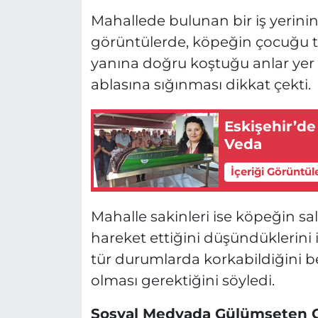
Mahallede bulunan bir iş yerini
görüntülerde, köpeğin çocuğu ta
yanına doğru koştuğu anlar yer
ablasına sığınması dikkat çekti.
Eskişehir’de
Veda
İçeriği Görüntül
Mahalle sakinleri ise köpeğin sa
hareket ettiğini düşündüklerini i
tür durumlarda korkabildiğini bel
olması gerektiğini söyledi.
Sosyal Medyada Gülümseten G