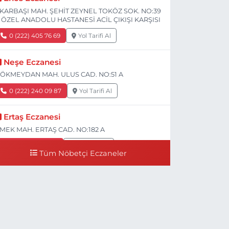
KARBAŞI MAH. ŞEHİT ZEYNEL TOKÖZ SOK. NO:39
 ÖZEL ANADOLU HASTANESİ ACİL ÇIKIŞI KARŞISI
0 (222) 405 76 69
Yol Tarifi Al
Neşe Eczanesi
ÖKMEYDAN MAH. ULUS CAD. NO:51 A
0 (222) 240 09 87
Yol Tarifi Al
Ertaş Eczanesi
MEK MAH. ERTAŞ CAD. NO:182 A
0 (541) 531 74 48
Yol Tarifi Al
Tüm Nöbetçi Eczaneler
Seda Eczanesi
IRMIZITOPRAK MH.ERCAN SK.NO:14 ESKİ ASKER
ASTANESİ YAN SOKAĞI POLİKLİNİK KAPISI TAM
ARŞISI I
0 (222) 225 92 45
Yol Tarifi Al