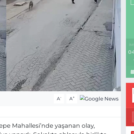
İM
04
-
+
A
A
ntepe Mahallesi’nde yaşanan olay,