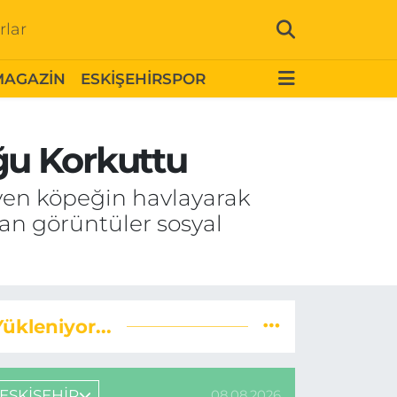
rlar
MAGAZİN
ESKİŞEHİRSPOR
ğu Korkuttu
yen köpeğin havlayarak
an görüntüler sosyal
Yükleniyor...
ESKİŞEHİR
08.08.2026