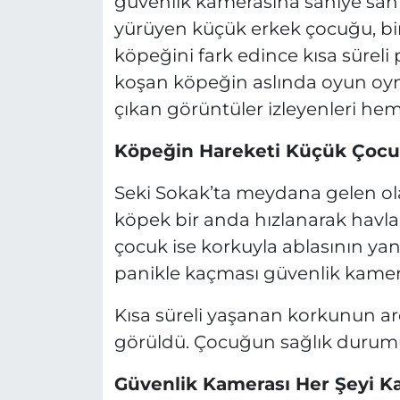
güvenlik kamerasına saniye saniy
yürüyen küçük erkek çocuğu, bi
köpeğini fark edince kısa sürel
koşan köpeğin aslında oyun oyn
çıkan görüntüler izleyenleri he
Köpeğin Hareketi Küçük Çocu
Seki Sokak’ta meydana gelen o
köpek bir anda hızlanarak hav
çocuk ise korkuyla ablasının ya
panikle kaçması güvenlik kamera
Kısa süreli yaşanan korkunun a
görüldü. Çocuğun sağlık durumu
Güvenlik Kamerası Her Şeyi K