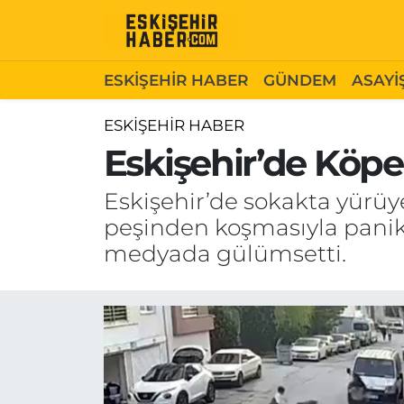
ESKİŞEHİR HABER
Gizlilik Politikası
Odunpazarı Hava Durumu
ESKİŞEHİR HABER
GÜNDEM
ASAYİ
GÜNDEM
Hakkımızda
Odunpazarı Trafik Yoğunluk Haritası
ESKİŞEHİR HABER
Eskişehir’de Köp
ASAYİŞ
İletişim
Süper Lig Puan Durumu ve Fikstür
Eskişehir’de sokakta yürü
SİYASET
Künye
Tüm Manşetler
peşinden koşmasıyla panik
medyada gülümsetti.
EKONOMİ
Son Dakika Haberleri
SAĞLIK
Haber Arşivi
EĞİTİM
SPOR