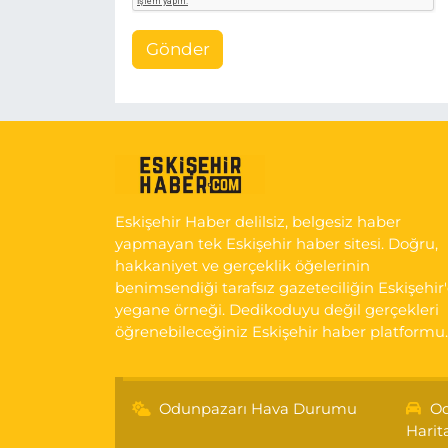
Gönder
Eskişehir Haber delilsiz, belgesiz haber
yapmayan tek Eskişehir haber sitesi. Doğru,
hakkaniyet ve gerçeklik öğelerinin
benimsendiği tarafsız gazeteciliğin Eskişehir
yegane örneği. Dedikoduyu değil gerçekleri
öğrenebileceğiniz Eskişehir haber platformu.
Odunpazarı Hava Durumu
Od
Harit