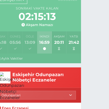
SONRAKI VAKTE KALAN
02:15:12
Akşam Namazı
SAK
GÜNEŞ
ÖĞLE
İKINDI
AKŞAM
YATSI
:18
05:56
13:09
16:59
20:11
21:42
Aylık Vakitler
Eskişehir Odunpazarı
Nöbetçi Eczaneler
Enes Eczanesi