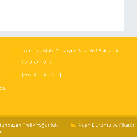
Kurtuluş Mah. Pazaryeri Sok. No:1 Eskişehir
0222 332 12 13
[email protected]
'de
unpazarı Trafik Yoğunluk
Puan Durumu ve Fikstür
ası