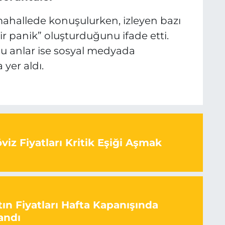
mahallede konuşulurken, izleyen bazı
ir panik” oluşturduğunu ifade etti.
u anlar ise sosyal medyada
yer aldı.
iz Fiyatları Kritik Eşiği Aşmak
ın Fiyatları Hafta Kapanışında
andı