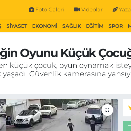
Foto Galeri
Videolar
Yaza
Ş
SİYASET
EKONOMİ
SAĞLIK
EĞİTİM
SPOR
eğin Oyunu Küçük Çocu
yen küçük çocuk, oyun oynamak iste
 yaşadı. Güvenlik kamerasına yansıy