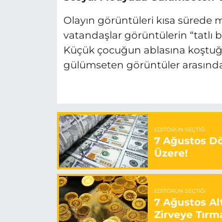
Olayın görüntüleri kısa sürede 
vatandaşlar görüntülerin “tatlı b
Küçük çocuğun ablasına koştuğ
gülümseten görüntüler arasında 
EDITÖRÜN SEÇTIĞI
7 Ağustos Döv
Üzere!
EDITÖRÜN SEÇTIĞI
7 Ağustos Alt
Zirveye Tırm