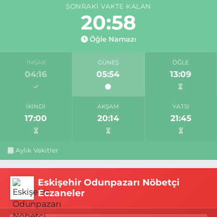
SONRAKI VAKTE KALAN
20:57
Öğle Namazı
İMSAK
GÜNEŞ
ÖĞLE
04:16
05:54
13:09
İKINDI
AKŞAM
YATSI
17:00
20:14
21:45
Aylık Vakitler
Eskişehir Odunpazarı Nöbetçi
Eczaneler