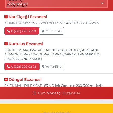
Nar Çiçeği Eczanesi
KIRMIZITOPRAK MAH. VALİ ALİ FUAT GÜVEN CAD. NO:24 A
0 (222) 226 33 99
Yol Tarifi Al
Kurtuluş Eczanesi
KURTULUŞ MAH.VATAN CAD.NO:7 B KURTULUŞ ASM YANI,
ALANÖNÜ TRAMVAY DURAĞI ARKA ÇAPRAZI ,DİNAMİK DO
SPOR SALONU KARŞISI
0 (222) 220 02 26
Yol Tarifi Al
Döngel Eczanesi
EMEK MAH. DİLEK CAD. 83 A Dilek Camiinin 200-300 mt ilerisi
bim markete kadar sol tarafı
Tüm Nöbetçi Eczaneler
0 (222) 250 11 88
Yol Tarifi Al
Tepeoğlu Eczanesi