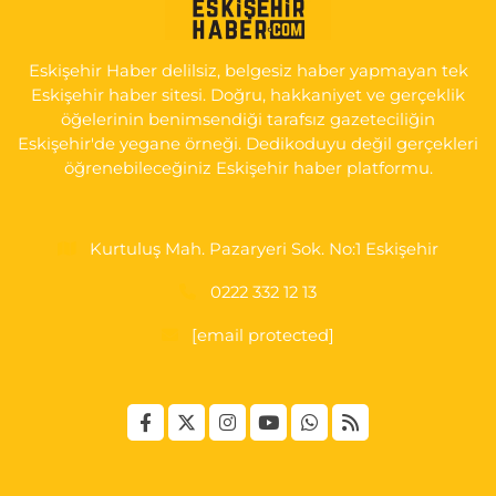
İSTİKLAL MAH. ŞAİR FUZULİ CAD. NO:35 A HAVA HASTANESİ
KARŞI KÖŞESİ ŞAİR FUZULİ AİLE SAĞLIĞI MERKEZİ KARŞISI
Eskişehir Haber delilsiz, belgesiz haber yapmayan tek
0 (222) 230 11 31
Yol Tarifi Al
Eskişehir haber sitesi. Doğru, hakkaniyet ve gerçeklik
öğelerinin benimsendiği tarafsız gazeteciliğin
Eskişehir'de yegane örneği. Dedikoduyu değil gerçekleri
öğrenebileceğiniz Eskişehir haber platformu.
Kurtuluş Mah. Pazaryeri Sok. No:1 Eskişehir
0222 332 12 13
[email protected]