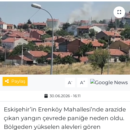
MAGAZİN
ESKİŞEHİRSPOR
Paylaş
-
+
A
A
30.06.2026 - 16:11
Eskişehir’in Erenköy Mahallesi’nde arazide
çıkan yangın çevrede paniğe neden oldu.
Bölgeden yükselen alevleri gören