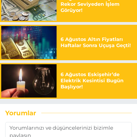
Rekor Seviyeden İşlem
Görüyor!
6 Ağustos Altın Fiyatları
Haftalar Sonra Uçuşa Geçti!
6 Ağustos Eskişehir’de
Elektrik Kesintisi Bugün
Başlıyor!
Yorumlar