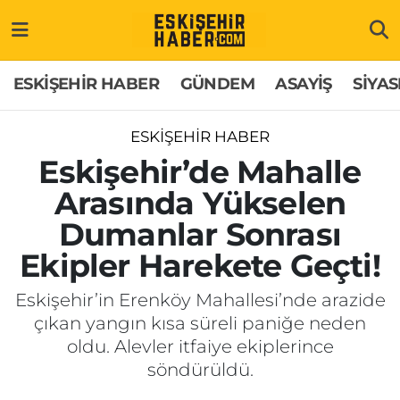
ESKİŞEHİR HABER
Gizlilik Politikası
Odunpazarı Hava Durumu
ESKİŞEHİR HABER
GÜNDEM
ASAYİŞ
SİYAS
GÜNDEM
Hakkımızda
Odunpazarı Trafik Yoğunluk Haritası
ESKİŞEHİR HABER
ASAYİŞ
İletişim
Süper Lig Puan Durumu ve Fikstür
Eskişehir’de Mahalle
Arasında Yükselen
SİYASET
Künye
Tüm Manşetler
Dumanlar Sonrası
EKONOMİ
Son Dakika Haberleri
Ekipler Harekete Geçti!
SAĞLIK
Haber Arşivi
Eskişehir’in Erenköy Mahallesi’nde arazide
çıkan yangın kısa süreli paniğe neden
EĞİTİM
oldu. Alevler itfaiye ekiplerince
söndürüldü.
SPOR