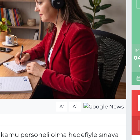
İM
04
-
+
A
A
, kamu personeli olma hedefiyle sınava