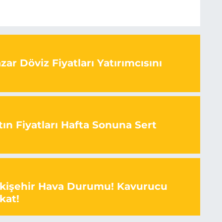
ar Döviz Fiyatları Yatırımcısını
ın Fiyatları Hafta Sonuna Sert
skişehir Hava Durumu! Kavurucu
kat!