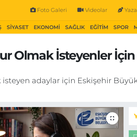
Foto Galeri
Videolar
Yaza
Ş
SİYASET
EKONOMİ
SAĞLIK
EĞİTİM
SPOR
ur Olmak İsteyenler İçi
steyen adaylar için Eskişehir Büyük