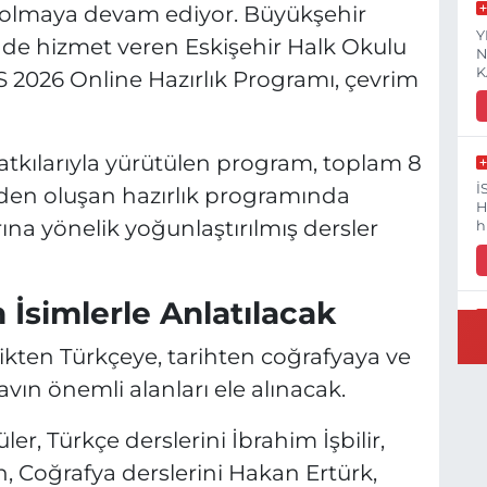
 olmaya devam ediyor. Büyükşehir
Y
nde hizmet veren Eskişehir Halk Okulu
N
K
S 2026 Online Hazırlık Programı, çevrim
tkılarıyla yürütülen program, toplam 8
İ
imden oluşan hazırlık programında
H
ına yönelik yoğunlaştırılmış dersler
h
İsimlerle Anlatılacak
V
en Türkçeye, tarihten coğrafyaya ve
V
(
vın önemli alanları ele alınacak.
V
r, Türkçe derslerini İbrahim İşbilir,
n, Coğrafya derslerini Hakan Ertürk,