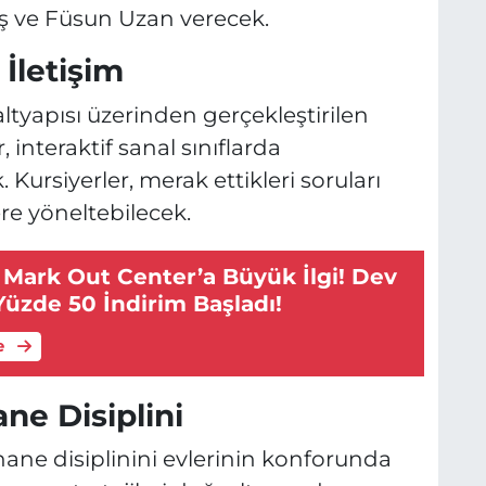
üş ve Füsun Uzan verecek.
G
 İletişim
altyapısı üzerinden gerçekleştirilen
, interaktif sanal sınıflarda
E
g
 Kursiyerler, merak ettikleri soruları
e yöneltebilecek.
 Mark Out Center’a Büyük İlgi! Dev
üzde 50 İndirim Başladı!
e
ne Disiplini
hane disiplinini evlerinin konforunda