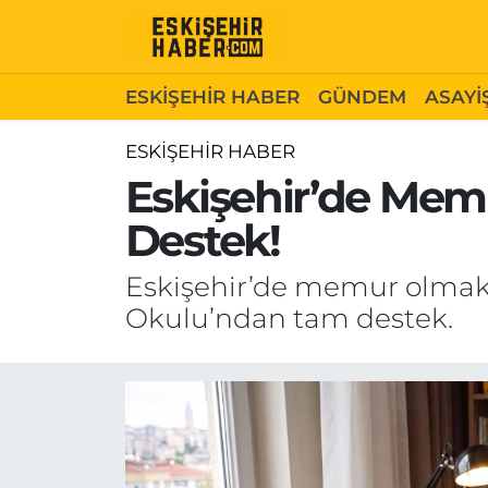
ESKİŞEHİR HABER
Gizlilik Politikası
Odunpazarı Hava Durumu
ESKİŞEHİR HABER
GÜNDEM
ASAYİ
GÜNDEM
Hakkımızda
Odunpazarı Trafik Yoğunluk Haritası
ESKİŞEHİR HABER
Eskişehir’de Mem
ASAYİŞ
İletişim
Süper Lig Puan Durumu ve Fikstür
Destek!
SİYASET
Künye
Tüm Manşetler
Eskişehir’de memur olmak i
EKONOMİ
Son Dakika Haberleri
Okulu’ndan tam destek.
SAĞLIK
Haber Arşivi
EĞİTİM
SPOR