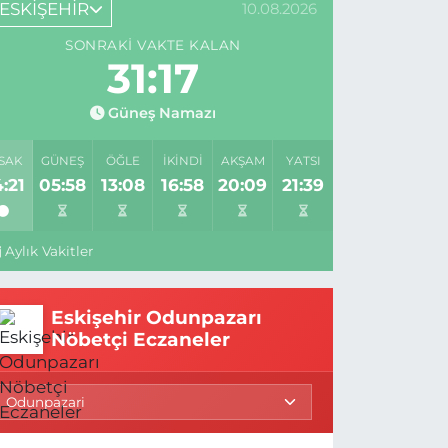
ESKİŞEHİR
10.08.2026
SONRAKI VAKTE KALAN
31:16
Güneş Namazı
SAK
GÜNEŞ
ÖĞLE
İKINDI
AKŞAM
YATSI
:21
05:58
13:08
16:58
20:09
21:39
Aylık Vakitler
Eskişehir Odunpazarı
Nöbetçi Eczaneler