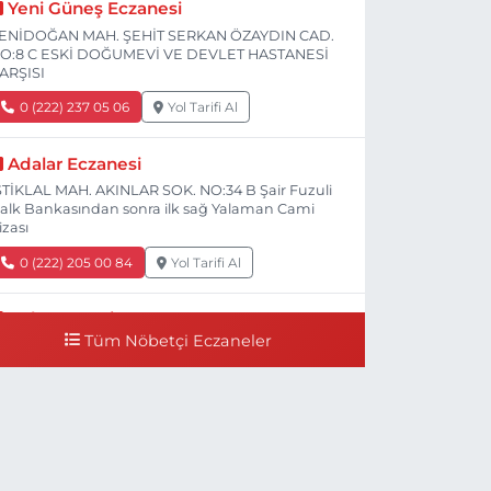
Yeni Güneş Eczanesi
ENİDOĞAN MAH. ŞEHİT SERKAN ÖZAYDIN CAD.
O:8 C ESKİ DOĞUMEVİ VE DEVLET HASTANESİ
ARŞISI
0 (222) 237 05 06
Yol Tarifi Al
Adalar Eczanesi
STİKLAL MAH. AKINLAR SOK. NO:34 B Şair Fuzuli
alk Bankasından sonra ilk sağ Yalaman Cami
izası
0 (222) 205 00 84
Yol Tarifi Al
Bal Eczanesi
Tüm Nöbetçi Eczaneler
İŞNELİK MH. ÖĞRETMENLER CAD. NO:78 C
işnelik Tramvay durağının 100 metre ilerisi
Çalışanlar Caddesine giderken), NUH'UN GEMİSİ
eteriner Kliniğinin yanı,ı
0 (222) 225 50 00
Yol Tarifi Al