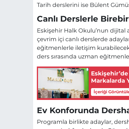
Tarih derslerini ise Bülent Güm
Canlı Derslerle Birebir
Eskişehir Halk Okulu’nun dijital 
çevrim içi canlı derslerde adaylar
eğitmenlerle iletişim kurabilecek.
ders sırasında uzman eğitmenler
Eskişehir’de
Markalarda Y
İçeriği Görüntül
Ev Konforunda Dersha
Programla birlikte adaylar, ders