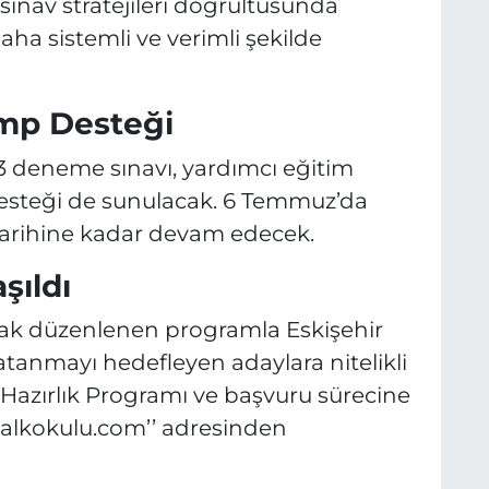
ınav stratejileri doğrultusunda
aha sistemli ve verimli şekilde
mp Desteği
 deneme sınavı, yardımcı eğitim
desteği de sunulacak. 6 Temmuz’da
tarihine kadar devam edecek.
şıldı
larak düzenlenen programla Eskişehir
tanmayı hedefleyen adaylara nitelikli
S Hazırlık Programı ve başvuru sürecine
hirhalkokulu.com’’ adresinden