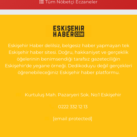
Tüm Nöbetçi Eczaneler
0 (222) 250 11 88
Yol Tarifi Al
Tepeoğlu Eczanesi
İSTİKLAL MAH. ŞAİR FUZULİ CAD. NO:35 A HAVA HASTANESİ
KARŞI KÖŞESİ ŞAİR FUZULİ AİLE SAĞLIĞI MERKEZİ KARŞISI
Eskişehir Haber delilsiz, belgesiz haber yapmayan tek
0 (222) 230 11 31
Yol Tarifi Al
Eskişehir haber sitesi. Doğru, hakkaniyet ve gerçeklik
öğelerinin benimsendiği tarafsız gazeteciliğin
Eskişehir'de yegane örneği. Dedikoduyu değil gerçekleri
öğrenebileceğiniz Eskişehir haber platformu.
Kurtuluş Mah. Pazaryeri Sok. No:1 Eskişehir
0222 332 12 13
[email protected]