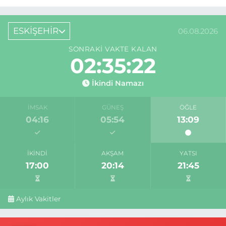
ESKİŞEHİR
06.08.2026
SONRAKI VAKTE KALAN
02:35:22
İkindi Namazı
İMSAK
GÜNEŞ
ÖĞLE
04:16
05:54
13:09
İKINDI
AKŞAM
YATSI
17:00
20:14
21:45
Aylık Vakitler