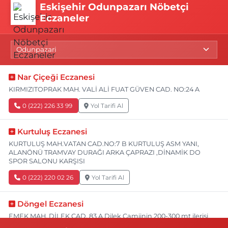
Eskişehir Odunpazarı Nöbetçi
Eczaneler
Nar Çiçeği Eczanesi
KIRMIZITOPRAK MAH. VALİ ALİ FUAT GÜVEN CAD. NO:24 A
0 (222) 226 33 99
Yol Tarifi Al
Kurtuluş Eczanesi
KURTULUŞ MAH.VATAN CAD.NO:7 B KURTULUŞ ASM YANI,
ALANÖNÜ TRAMVAY DURAĞI ARKA ÇAPRAZI ,DİNAMİK DO
SPOR SALONU KARŞISI
0 (222) 220 02 26
Yol Tarifi Al
Döngel Eczanesi
EMEK MAH. DİLEK CAD. 83 A Dilek Camiinin 200-300 mt ilerisi
bim markete kadar sol tarafı