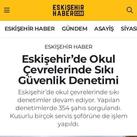
ESKİŞEHİR HABER
Gizlilik Politikası
Odunpazarı Hava Durumu
ESKİŞEHİR HABER
GÜNDEM
ASAYİŞ
SİYAS
GÜNDEM
Hakkımızda
Odunpazarı Trafik Yoğunluk Haritası
ESKİŞEHİR HABER
ASAYİŞ
İletişim
Süper Lig Puan Durumu ve Fikstür
Eskişehir’de Okul
Çevrelerinde Sıkı
SİYASET
Künye
Tüm Manşetler
Güvenlik Denetimi
EKONOMİ
Son Dakika Haberleri
Eskişehir’de okul çevrelerinde sıkı
denetimler devam ediyor. Yapılan
SAĞLIK
Haber Arşivi
denetimlerde 354 şahıs sorgulandı.
Kusurlu birçok servis şoförüne de işlem
EĞİTİM
yapıldı.
SPOR