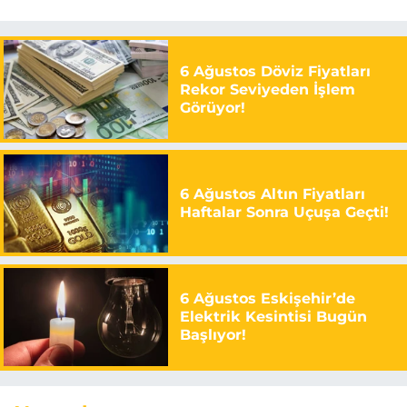
6 Ağustos Döviz Fiyatları
Rekor Seviyeden İşlem
Görüyor!
6 Ağustos Altın Fiyatları
Haftalar Sonra Uçuşa Geçti!
6 Ağustos Eskişehir’de
Elektrik Kesintisi Bugün
Başlıyor!