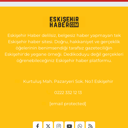
0 (222) 250 11 88
Yol Tarifi Al
Tepeoğlu Eczanesi
İSTİKLAL MAH. ŞAİR FUZULİ CAD. NO:35 A HAVA HASTANESİ
KARŞI KÖŞESİ ŞAİR FUZULİ AİLE SAĞLIĞI MERKEZİ KARŞISI
Eskişehir Haber delilsiz, belgesiz haber yapmayan tek
0 (222) 230 11 31
Yol Tarifi Al
Eskişehir haber sitesi. Doğru, hakkaniyet ve gerçeklik
öğelerinin benimsendiği tarafsız gazeteciliğin
Eskişehir'de yegane örneği. Dedikoduyu değil gerçekleri
öğrenebileceğiniz Eskişehir haber platformu.
Kurtuluş Mah. Pazaryeri Sok. No:1 Eskişehir
0222 332 12 13
[email protected]