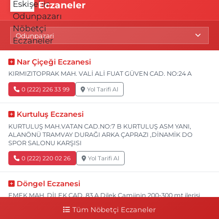
Eczaneler
Nar Çiçeği Eczanesi
KIRMIZITOPRAK MAH. VALİ ALİ FUAT GÜVEN CAD. NO:24 A
0 (222) 226 33 99
Yol Tarifi Al
Kurtuluş Eczanesi
KURTULUŞ MAH.VATAN CAD.NO:7 B KURTULUŞ ASM YANI,
ALANÖNÜ TRAMVAY DURAĞI ARKA ÇAPRAZI ,DİNAMİK DO
SPOR SALONU KARŞISI
0 (222) 220 02 26
Yol Tarifi Al
Döngel Eczanesi
EMEK MAH. DİLEK CAD. 83 A Dilek Camiinin 200-300 mt ilerisi
bim markete kadar sol tarafı
Tüm Nöbetçi Eczaneler