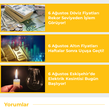
6 Ağustos Döviz Fiyatları
Rekor Seviyeden İşlem
Görüyor!
6 Ağustos Altın Fiyatları
Haftalar Sonra Uçuşa Geçti!
6 Ağustos Eskişehir’de
Elektrik Kesintisi Bugün
Başlıyor!
Yorumlar