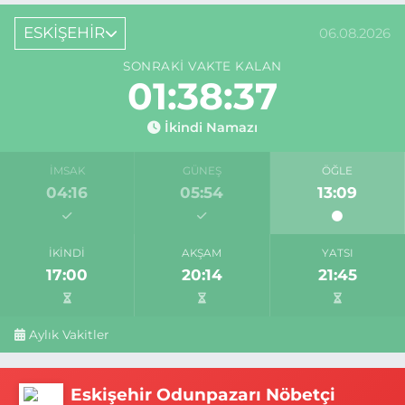
ESKİŞEHİR
06.08.2026
SONRAKI VAKTE KALAN
01:38:36
İkindi Namazı
İMSAK
GÜNEŞ
ÖĞLE
04:16
05:54
13:09
İKINDI
AKŞAM
YATSI
17:00
20:14
21:45
Aylık Vakitler
Eskişehir Odunpazarı Nöbetçi