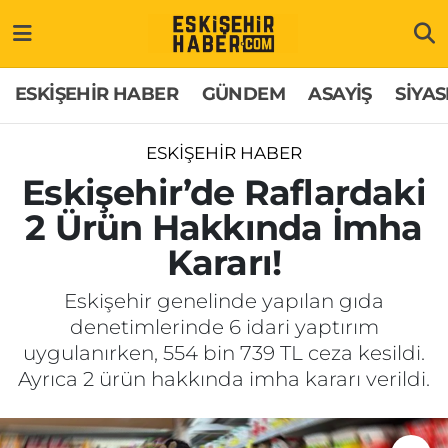
ESKİŞEHİR HABER
Gizlilik Politikası
Odunpazarı Hava Durumu
ESKİŞEHİR HABER
GÜNDEM
ASAYİŞ
SİYAS
GÜNDEM
Hakkımızda
Odunpazarı Trafik Yoğunluk Haritası
ESKİŞEHİR HABER
ASAYİŞ
İletişim
Süper Lig Puan Durumu ve Fikstür
Eskişehir’de Raflardaki
2 Ürün Hakkında İmha
SİYASET
Künye
Tüm Manşetler
Kararı!
EKONOMİ
Son Dakika Haberleri
Eskişehir genelinde yapılan gıda
denetimlerinde 6 idari yaptırım
SAĞLIK
Haber Arşivi
uygulanırken, 554 bin 739 TL ceza kesildi.
Ayrıca 2 ürün hakkında imha kararı verildi.
EĞİTİM
SPOR