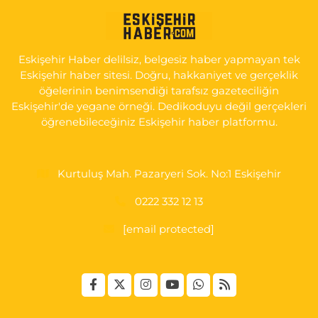
KIRMIZITOPRAK MH.ERCAN SK.NO:14 ESKİ ASKER HASTANESİ
YAN SOKAĞI POLİKLİNİK KAPISI TAM KARŞISI I
0 (222) 225 92 45
Yol Tarifi Al
Eskişehir Haber delilsiz, belgesiz haber yapmayan tek
Eskişehir haber sitesi. Doğru, hakkaniyet ve gerçeklik
öğelerinin benimsendiği tarafsız gazeteciliğin
Eskişehir'de yegane örneği. Dedikoduyu değil gerçekleri
öğrenebileceğiniz Eskişehir haber platformu.
Kurtuluş Mah. Pazaryeri Sok. No:1 Eskişehir
0222 332 12 13
[email protected]