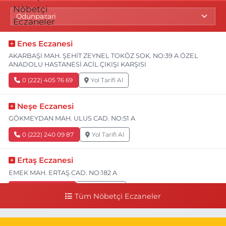
Enes Eczanesi
AKARBAŞI MAH. ŞEHİT ZEYNEL TOKÖZ SOK. NO:39 A ÖZEL
ANADOLU HASTANESİ ACİL ÇIKIŞI KARŞISI
0 (222) 405 76 69
Yol Tarifi Al
Neşe Eczanesi
GÖKMEYDAN MAH. ULUS CAD. NO:51 A
0 (222) 240 09 87
Yol Tarifi Al
Ertaş Eczanesi
EMEK MAH. ERTAŞ CAD. NO:182 A
0 (541) 531 74 48
Yol Tarifi Al
Tüm Nöbetçi Eczaneler
Seda Eczanesi