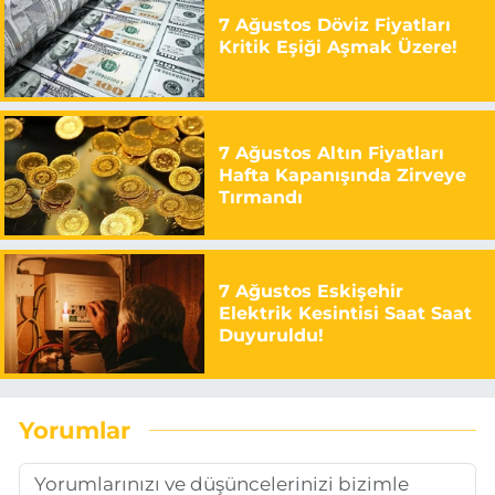
7 Ağustos Döviz Fiyatları
Kritik Eşiği Aşmak Üzere!
7 Ağustos Altın Fiyatları
Hafta Kapanışında Zirveye
Tırmandı
7 Ağustos Eskişehir
Elektrik Kesintisi Saat Saat
Duyuruldu!
Yorumlar