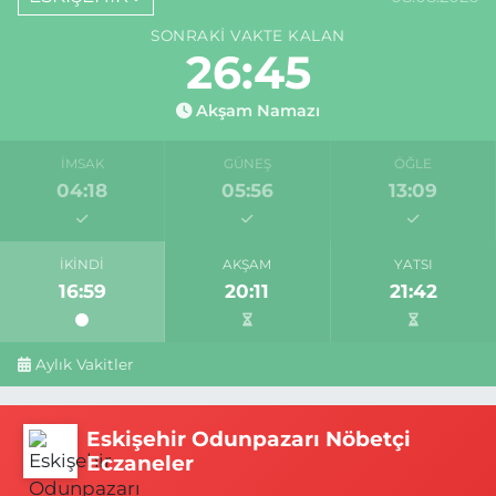
SONRAKI VAKTE KALAN
26:44
Akşam Namazı
İMSAK
GÜNEŞ
ÖĞLE
04:18
05:56
13:09
İKINDI
AKŞAM
YATSI
16:59
20:11
21:42
Aylık Vakitler
Eskişehir Odunpazarı Nöbetçi
Eczaneler