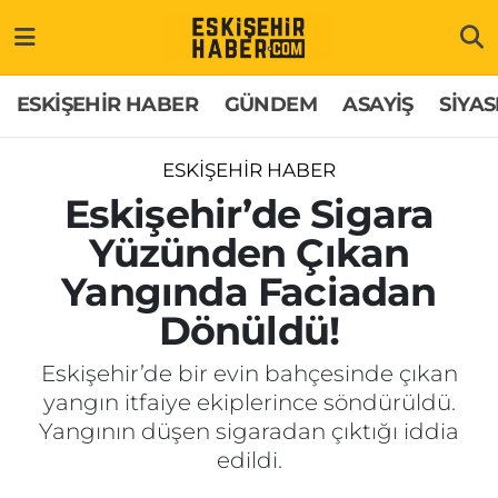
ESKİŞEHİR HABER
Gizlilik Politikası
Odunpazarı Hava Durumu
ESKİŞEHİR HABER
GÜNDEM
ASAYİŞ
SİYAS
GÜNDEM
Hakkımızda
Odunpazarı Trafik Yoğunluk Haritası
ESKİŞEHİR HABER
ASAYİŞ
İletişim
Süper Lig Puan Durumu ve Fikstür
Eskişehir’de Sigara
Yüzünden Çıkan
SİYASET
Künye
Tüm Manşetler
Yangında Faciadan
EKONOMİ
Son Dakika Haberleri
Dönüldü!
SAĞLIK
Haber Arşivi
Eskişehir’de bir evin bahçesinde çıkan
yangın itfaiye ekiplerince söndürüldü.
EĞİTİM
Yangının düşen sigaradan çıktığı iddia
edildi.
SPOR