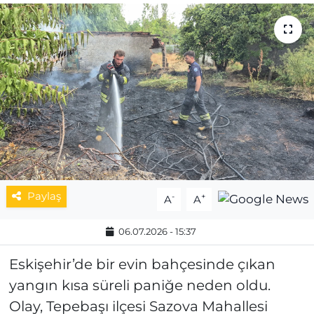
MAGAZİN
ESKİŞEHİRSPOR
Paylaş
-
+
A
A
06.07.2026 - 15:37
Eskişehir’de bir evin bahçesinde çıkan
yangın kısa süreli paniğe neden oldu.
Olay, Tepebaşı ilçesi Sazova Mahallesi