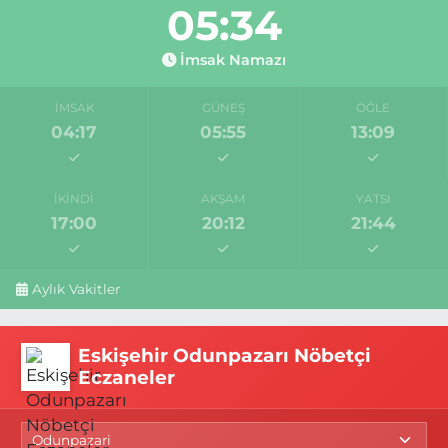
05:33
İmsak Namazı
İMSAK
GÜNEŞ
ÖĞLE
04:17
05:55
13:09
İKINDI
AKŞAM
YATSI
17:00
20:12
21:44
Aylık Vakitler
Eskişehir Odunpazarı Nöbetçi
Eczaneler