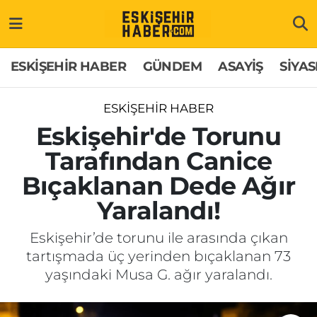
ESKİŞEHİR HABER
Gizlilik Politikası
Odunpazarı Hava Durumu
ESKİŞEHİR HABER
GÜNDEM
ASAYİŞ
SİYAS
GÜNDEM
Hakkımızda
Odunpazarı Trafik Yoğunluk Haritası
ESKİŞEHİR HABER
ASAYİŞ
İletişim
Süper Lig Puan Durumu ve Fikstür
Eskişehir'de Torunu
Tarafından Canice
SİYASET
Künye
Tüm Manşetler
Bıçaklanan Dede Ağır
EKONOMİ
Son Dakika Haberleri
Yaralandı!
SAĞLIK
Haber Arşivi
Eskişehir’de torunu ile arasında çıkan
tartışmada üç yerinden bıçaklanan 73
EĞİTİM
yaşındaki Musa G. ağır yaralandı.
SPOR