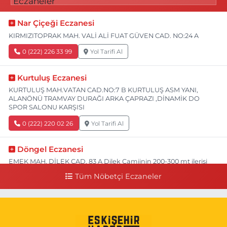
Nar Çiçeği Eczanesi
KIRMIZITOPRAK MAH. VALİ ALİ FUAT GÜVEN CAD. NO:24 A
0 (222) 226 33 99
Yol Tarifi Al
Kurtuluş Eczanesi
KURTULUŞ MAH.VATAN CAD.NO:7 B KURTULUŞ ASM YANI,
ALANÖNÜ TRAMVAY DURAĞI ARKA ÇAPRAZI ,DİNAMİK DO
SPOR SALONU KARŞISI
0 (222) 220 02 26
Yol Tarifi Al
Döngel Eczanesi
EMEK MAH. DİLEK CAD. 83 A Dilek Camiinin 200-300 mt ilerisi
bim markete kadar sol tarafı
Tüm Nöbetçi Eczaneler
0 (222) 250 11 88
Yol Tarifi Al
Tepeoğlu Eczanesi
İSTİKLAL MAH. ŞAİR FUZULİ CAD. NO:35 A HAVA HASTANESİ