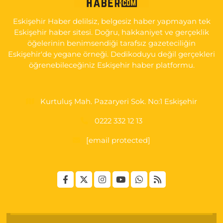
KARŞI KÖŞESİ ŞAİR FUZULİ AİLE SAĞLIĞI MERKEZİ KARŞISI
Eskişehir Haber delilsiz, belgesiz haber yapmayan tek
0 (222) 230 11 31
Yol Tarifi Al
Eskişehir haber sitesi. Doğru, hakkaniyet ve gerçeklik
öğelerinin benimsendiği tarafsız gazeteciliğin
Eskişehir'de yegane örneği. Dedikoduyu değil gerçekleri
öğrenebileceğiniz Eskişehir haber platformu.
Kurtuluş Mah. Pazaryeri Sok. No:1 Eskişehir
0222 332 12 13
[email protected]