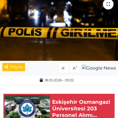
MAGAZİN
ESKİŞEHİRSPOR
Paylaş
-
+
A
A
18.05.2026 - 09:22
Eskişehir Osmangazi
Üniversitesi 203
Personel Alımı