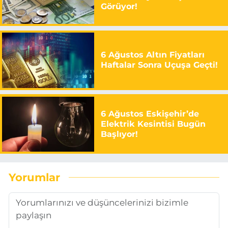
Görüyor!
6 Ağustos Altın Fiyatları
Haftalar Sonra Uçuşa Geçti!
6 Ağustos Eskişehir’de
Elektrik Kesintisi Bugün
Başlıyor!
Yorumlar