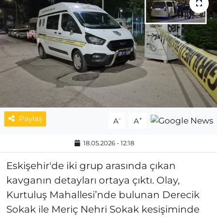
MAGAZİN
ESKİŞEHİRSPOR
Paylaş
-
+
A
A
18.05.2026 - 12:18
Eskişehir'de iki grup arasında çıkan
kavganın detayları ortaya çıktı. Olay,
Kurtuluş Mahallesi’nde bulunan Derecik
Sokak ile Meriç Nehri Sokak kesişiminde