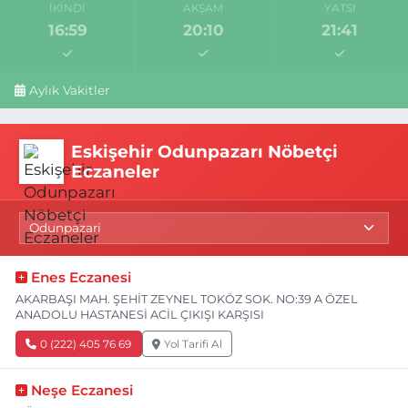
İKINDI
AKŞAM
YATSI
16:59
20:10
21:41
Aylık Vakitler
Eskişehir Odunpazarı Nöbetçi
Eczaneler
Enes Eczanesi
AKARBAŞI MAH. ŞEHİT ZEYNEL TOKÖZ SOK. NO:39 A ÖZEL
ANADOLU HASTANESİ ACİL ÇIKIŞI KARŞISI
0 (222) 405 76 69
Yol Tarifi Al
Neşe Eczanesi