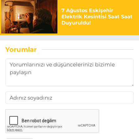
7 Ağustos Eskişehir
Elektrik Kesintisi Saat Saat
Duyuruldu!
Yorumlar