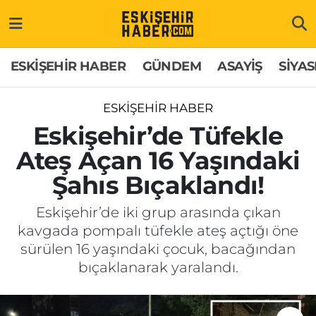
ESKİŞEHİR HABER
Gizlilik Politikası
Odunpazarı Hava Durumu
ESKİŞEHİR HABER
GÜNDEM
ASAYİŞ
SİYAS
GÜNDEM
Hakkımızda
Odunpazarı Trafik Yoğunluk Haritası
ESKİŞEHİR HABER
ASAYİŞ
İletişim
Süper Lig Puan Durumu ve Fikstür
Eskişehir’de Tüfekle
Ateş Açan 16 Yaşındaki
SİYASET
Künye
Tüm Manşetler
Şahıs Bıçaklandı!
EKONOMİ
Son Dakika Haberleri
Eskişehir’de iki grup arasında çıkan
kavgada pompalı tüfekle ateş açtığı öne
SAĞLIK
Haber Arşivi
sürülen 16 yaşındaki çocuk, bacağından
bıçaklanarak yaralandı.
EĞİTİM
SPOR