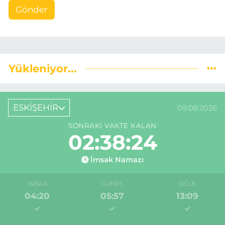
Gönder
Yükleniyor...
ESKİŞEHİR
09.08.2026
SONRAKI VAKTE KALAN
02:38:23
İmsak Namazı
İMSAK
GÜNEŞ
ÖĞLE
04:20
05:57
13:09