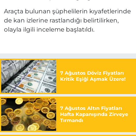
Araçta bulunan şüphelilerin kıyafetlerinde
de kan izlerine rastlandığı belirtilirken,
olayla ilgili inceleme başlatıldı.
7 Ağustos Döviz Fiyatları
Kritik Eşiği Aşmak Üzere!
7 Ağustos Altın Fiyatları
Hafta Kapanışında Zirveye
Tırmandı