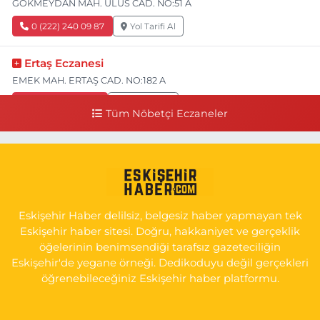
GÖKMEYDAN MAH. ULUS CAD. NO:51 A
0 (222) 240 09 87
Yol Tarifi Al
Ertaş Eczanesi
EMEK MAH. ERTAŞ CAD. NO:182 A
0 (541) 531 74 48
Yol Tarifi Al
Tüm Nöbetçi Eczaneler
Seda Eczanesi
KIRMIZITOPRAK MH.ERCAN SK.NO:14 ESKİ ASKER HASTANESİ
YAN SOKAĞI POLİKLİNİK KAPISI TAM KARŞISI I
0 (222) 225 92 45
Yol Tarifi Al
Eskişehir Haber delilsiz, belgesiz haber yapmayan tek
Eskişehir haber sitesi. Doğru, hakkaniyet ve gerçeklik
öğelerinin benimsendiği tarafsız gazeteciliğin
Eskişehir'de yegane örneği. Dedikoduyu değil gerçekleri
öğrenebileceğiniz Eskişehir haber platformu.