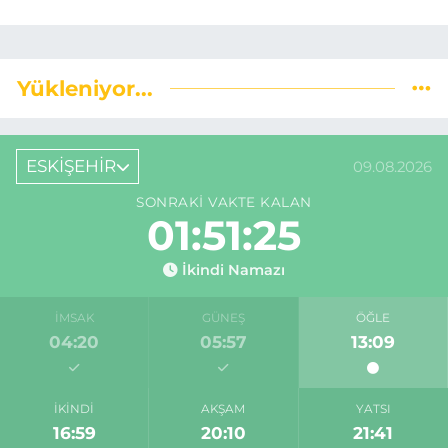
Yükleniyor...
ESKİŞEHİR
09.08.2026
SONRAKI VAKTE KALAN
01:51:24
İkindi Namazı
İMSAK
GÜNEŞ
ÖĞLE
04:20
05:57
13:09
İKINDI
AKŞAM
YATSI
16:59
20:10
21:41