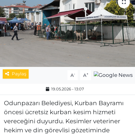
MAGAZİN
ESKİŞEHİRSPOR
Paylaş
-
+
A
A
19.05.2026 - 13:07
Odunpazarı Belediyesi, Kurban Bayramı
öncesi ücretsiz kurban kesim hizmeti
vereceğini duyurdu. Kesimler veteriner
hekim ve din görevlisi gözetiminde