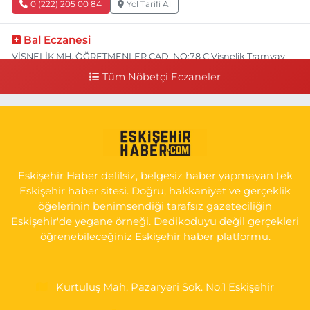
0 (222) 205 00 84
Yol Tarifi Al
Bal Eczanesi
VİŞNELİK MH. ÖĞRETMENLER CAD. NO:78 C Vişnelik Tramvay
durağının 100 metre ilerisi (Çalışanlar Caddesine giderken),
Tüm Nöbetçi Eczaneler
NUH'UN GEMİSİ Veteriner Kliniğinin yanı,ı
0 (222) 225 50 00
Yol Tarifi Al
Selen Eczanesi
GÜLTEPE MAH. HALK CAD. NO:107 C
Eskişehir Haber delilsiz, belgesiz haber yapmayan tek
0 (222) 250 40 50
Yol Tarifi Al
Eskişehir haber sitesi. Doğru, hakkaniyet ve gerçeklik
öğelerinin benimsendiği tarafsız gazeteciliğin
Bizim Eczanesi
Eskişehir'de yegane örneği. Dedikoduyu değil gerçekleri
EMEK MAH. ERTAŞ CAD.NO:12 A Küçük Sanayi girişi Tarım Kredi
öğrenebileceğiniz Eskişehir haber platformu.
Koop. Market yanı
0 (222) 250 87 69
Yol Tarifi Al
Kurtuluş Mah. Pazaryeri Sok. No:1 Eskişehir