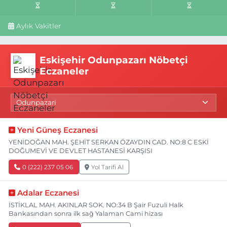
Aylık Vakitler
Eskişehir Odunpazarı Nöbetçi
Eczaneler
Yeni Güneş Eczanesi
YENİDOĞAN MAH. ŞEHİT SERKAN ÖZAYDIN CAD. NO:8 C ESKİ
DOĞUMEVİ VE DEVLET HASTANESİ KARŞISI
0 (222) 237 05 06
Yol Tarifi Al
Adalar Eczanesi
İSTİKLAL MAH. AKINLAR SOK. NO:34 B Şair Fuzuli Halk
Bankasından sonra ilk sağ Yalaman Cami hizası