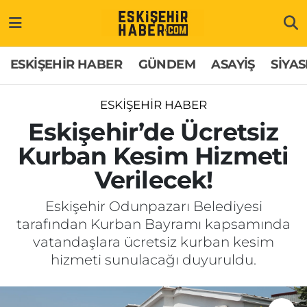
ESKİŞEHİR HABER
Gizlilik Politikası
Odunpazarı Hava Durumu
ESKİŞEHİR HABER
GÜNDEM
ASAYİŞ
SİYAS
GÜNDEM
Hakkımızda
Odunpazarı Trafik Yoğunluk Haritası
ESKİŞEHİR HABER
ASAYİŞ
İletişim
Süper Lig Puan Durumu ve Fikstür
Eskişehir’de Ücretsiz
Kurban Kesim Hizmeti
SİYASET
Künye
Tüm Manşetler
Verilecek!
EKONOMİ
Son Dakika Haberleri
Eskişehir Odunpazarı Belediyesi
tarafından Kurban Bayramı kapsamında
SAĞLIK
Haber Arşivi
vatandaşlara ücretsiz kurban kesim
hizmeti sunulacağı duyuruldu.
EĞİTİM
SPOR