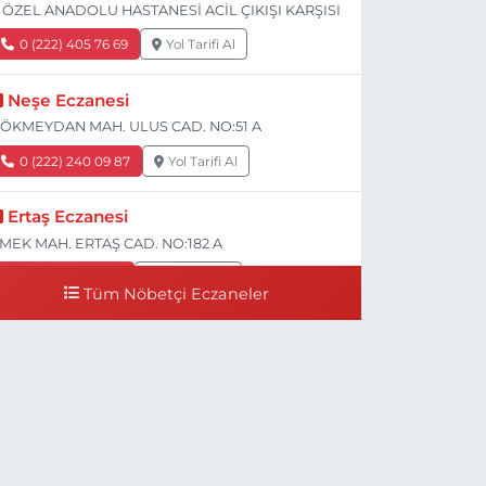
 ÖZEL ANADOLU HASTANESİ ACİL ÇIKIŞI KARŞISI
0 (222) 405 76 69
Yol Tarifi Al
Neşe Eczanesi
ÖKMEYDAN MAH. ULUS CAD. NO:51 A
0 (222) 240 09 87
Yol Tarifi Al
Ertaş Eczanesi
MEK MAH. ERTAŞ CAD. NO:182 A
0 (541) 531 74 48
Yol Tarifi Al
Tüm Nöbetçi Eczaneler
Seda Eczanesi
IRMIZITOPRAK MH.ERCAN SK.NO:14 ESKİ ASKER
ASTANESİ YAN SOKAĞI POLİKLİNİK KAPISI TAM
ARŞISI I
0 (222) 225 92 45
Yol Tarifi Al