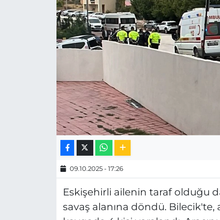
MAGAZİN
ESKİŞEHİRSPOR
09.10.2025 - 17:26
Eskişehirli ailenin taraf olduğu d
savaş alanına döndü. Bilecik'te, a