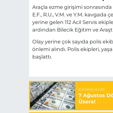
Araçla ezme girişimi sonrasında i
E.F., R.U., V.M. ve Y.M. kavgada çe
yerine gelen 112 Acil Servis ekip
ardından Bilecik Eğitim ve Araşt
Olay yerine çok sayıda polis eki
önlemi alındı. Polis ekipleri, yaş
başlattı.
EDITÖRÜN SEÇTIĞI
7 Ağustos Döv
Üzere!