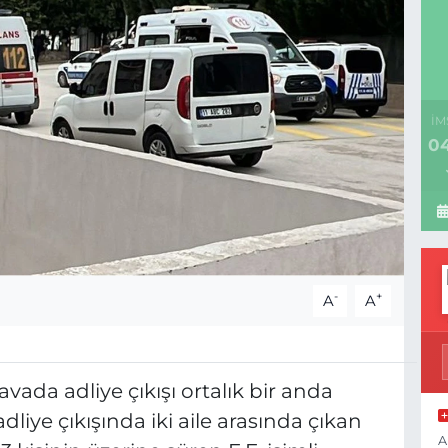
İM
04
-
+
A
A
avada adliye çıkışı ortalık bir anda
dliye çıkışında iki aile arasında çıkan
A