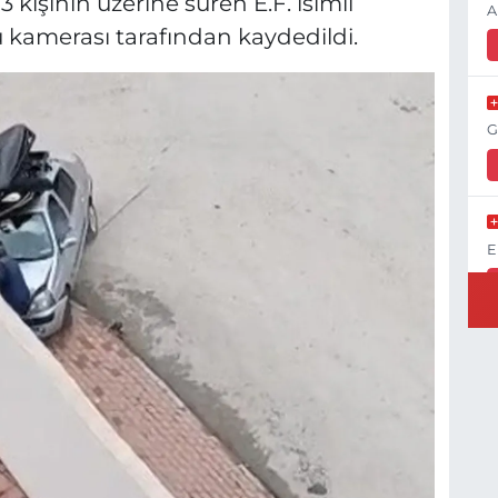
3 kişinin üzerine süren E.F. isimli
A
u kamerası tarafından kaydedildi.
G
E
K
H
K