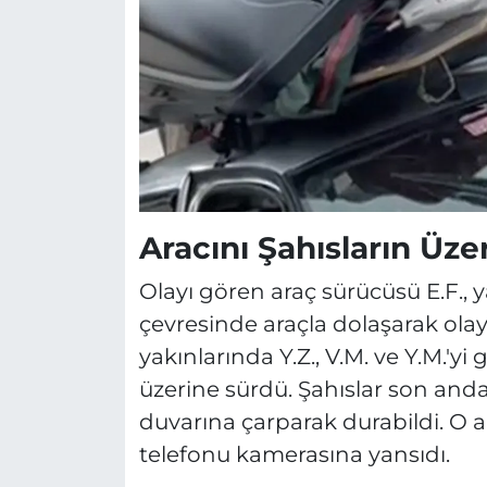
Aracını Şahısların Üze
Olayı gören araç sürücüsü E.F., y
çevresinde araçla dolaşarak olaya 
yakınlarında Y.Z., V.M. ve Y.M.'yi
üzerine sürdü. Şahıslar son anda
duvarına çarparak durabildi. O a
telefonu kamerasına yansıdı.