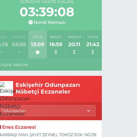
SONRAKI VAKTE KALAN
03:39:07
İkindi Namazı
SAK
GÜNEŞ
ÖĞLE
İKINDI
AKŞAM
YATSI
:18
05:56
13:09
16:59
20:11
21:42
Aylık Vakitler
Eskişehir Odunpazarı
Nöbetçi Eczaneler
Enes Eczanesi
KARBAŞI MAH. ŞEHİT ZEYNEL TOKÖZ SOK. NO:39