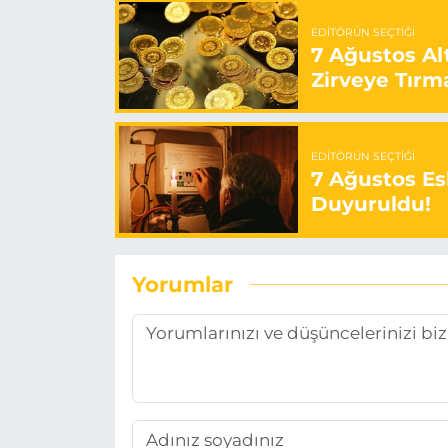
EDITÖRÜN SEÇTIĞI
7 Ağustos Alt
Zirveye Tırm
EDITÖRÜN SEÇTIĞI
7 Ağustos Esk
Duyuruldu!
Yorumlar