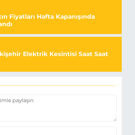
ın Fiyatları Hafta Kapanışında
andı
işehir Elektrik Kesintisi Saat Saat