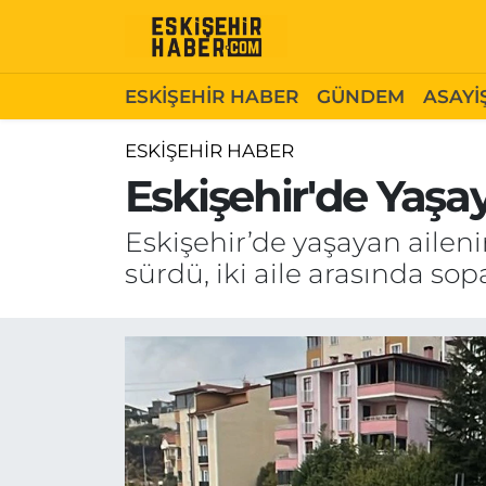
ESKİŞEHİR HABER
Gizlilik Politikası
Odunpazarı Hava Durumu
ESKİŞEHİR HABER
GÜNDEM
ASAYİ
GÜNDEM
Hakkımızda
Odunpazarı Trafik Yoğunluk Haritası
ESKİŞEHİR HABER
Eskişehir'de Yaşay
ASAYİŞ
İletişim
Süper Lig Puan Durumu ve Fikstür
Eskişehir’de yaşayan ailenin
SİYASET
Künye
Tüm Manşetler
sürdü, iki aile arasında sopa
EKONOMİ
Son Dakika Haberleri
SAĞLIK
Haber Arşivi
EĞİTİM
SPOR