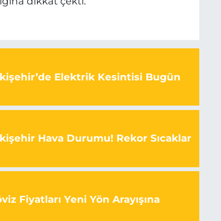
ğına dikkat çekti.
kişehir’de Elektrik Kesintisi Bugün
kişehir Hava Durumu! Rekor Sıcaklar
iz Fiyatları Yeni Yön Arayışına