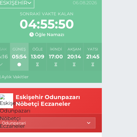
ESKİŞEHİR
06.08.2026
SONRAKI VAKTE KALAN
04:55:49
Öğle Namazı
SAK
GÜNEŞ
ÖĞLE
İKINDI
AKŞAM
YATSI
:16
05:54
13:09
17:00
20:14
21:45
Aylık Vakitler
Eskişehir Odunpazarı
Nöbetçi Eczaneler