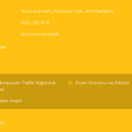
Kurtuluş Mah. Pazaryeri Sok. No:1 Eskişehir
0222 332 12 13
[email protected]
'de
unpazarı Trafik Yoğunluk
Puan Durumu ve Fikstür
ası
ber Arşivi
ye