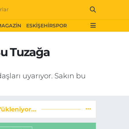
rlar
MAGAZİN
ESKİŞEHİRSPOR
 Bu Tuzağa
daşları uyarıyor. Sakın bu
Yükleniyor...