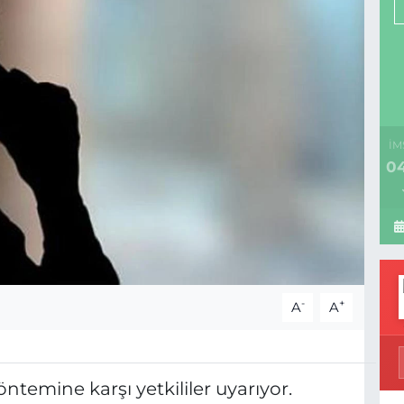
İM
04
-
+
A
A
öntemine karşı yetkililer uyarıyor.