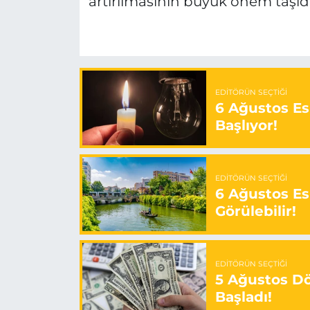
artırılmasının büyük önem taşıdı
EDITÖRÜN SEÇTIĞI
6 Ağustos Es
Başlıyor!
EDITÖRÜN SEÇTIĞI
6 Ağustos Es
Görülebilir!
EDITÖRÜN SEÇTIĞI
5 Ağustos Döv
Başladı!