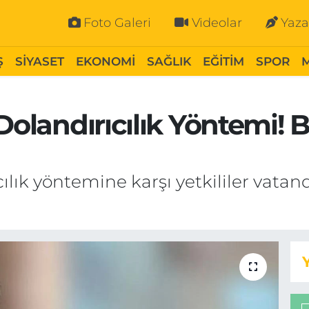
Foto Galeri
Videolar
Yaza
Ş
SİYASET
EKONOMİ
SAĞLIK
EĞİTİM
SPOR
 Dolandırıcılık Yöntemi!
ılık yöntemine karşı yetkililer vatan