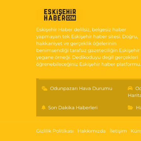
Eskişehir Haber delilsiz, belgesiz haber
yapmayan tek Eskişehir haber sitesi. Doğru,
hakkaniyet ve gerçeklik öğelerinin
benimsendiği tarafsız gazeteciliğin Eskişehir
yegane örneği. Dedikoduyu değil gerçekleri
öğrenebileceğiniz Eskişehir haber platformu.
Odunpazarı Hava Durumu
Od
Harit
Son Dakika Haberleri
Ha
Gizlilik Politikası
Hakkımızda
İletişim
Kün