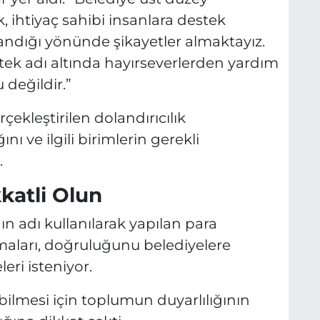
k, ihtiyaç sahibi insanlara destek
andığı yönünde şikayetler almaktayız.
tek adı altında hayırseverlerden yardım
değildir.”
çekleştirilen dolandırıcılık
ını ve ilgili birimlerin gerekli
.
katli Olun
n adı kullanılarak yapılan para
şmaları, doğruluğunu belediyelere
ri isteniyor.
nebilmesi için toplumun duyarlılığının