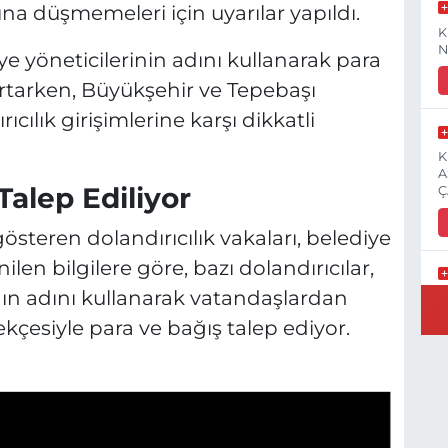
ına düşmemeleri için uyarılar yapıldı.
K
N
iye yöneticilerinin adını kullanarak para
 artarken, Büyükşehir ve Tepebaşı
ıcılık girişimlerine karşı dikkatli
K
A
Talep Ediliyor
Ç
österen dolandırıcılık vakaları, belediye
nilen bilgilere göre, bazı dolandırıcılar,
nın adını kullanarak vatandaşlardan
E
3
kçesiyle para ve bağış talep ediyor.