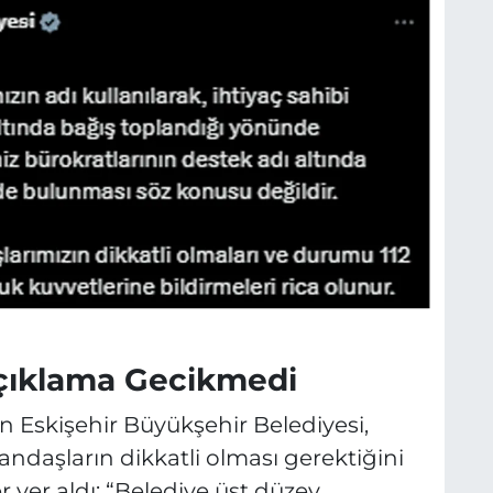
çıklama Gecikmedi
n Eskişehir Büyükşehir Belediyesi,
tandaşların dikkatli olması gerektiğini
 yer aldı: “Belediye üst düzey