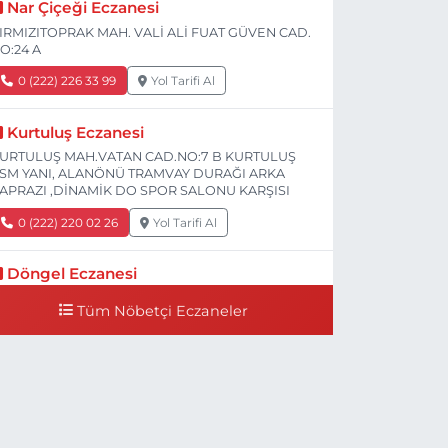
Nar Çiçeği Eczanesi
IRMIZITOPRAK MAH. VALİ ALİ FUAT GÜVEN CAD.
O:24 A
0 (222) 226 33 99
Yol Tarifi Al
Kurtuluş Eczanesi
URTULUŞ MAH.VATAN CAD.NO:7 B KURTULUŞ
SM YANI, ALANÖNÜ TRAMVAY DURAĞI ARKA
APRAZI ,DİNAMİK DO SPOR SALONU KARŞISI
0 (222) 220 02 26
Yol Tarifi Al
Döngel Eczanesi
MEK MAH. DİLEK CAD. 83 A Dilek Camiinin 200-
Tüm Nöbetçi Eczaneler
00 mt ilerisi bim markete kadar sol tarafı
0 (222) 250 11 88
Yol Tarifi Al