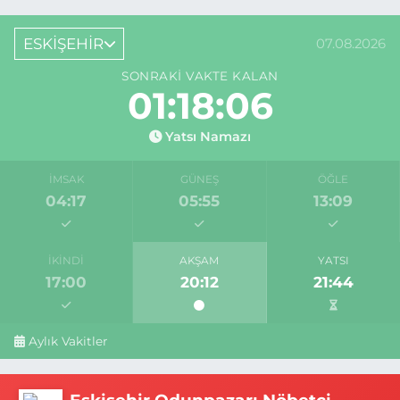
ESKİŞEHİR
07.08.2026
SONRAKI VAKTE KALAN
01:18:06
Yatsı Namazı
İMSAK
GÜNEŞ
ÖĞLE
04:17
05:55
13:09
İKINDI
AKŞAM
YATSI
17:00
20:12
21:44
Aylık Vakitler