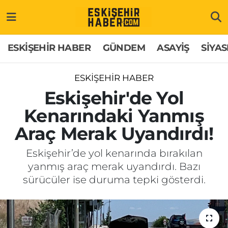
ESKİŞEHİR HABER
Gizlilik Politikası
Odunpazarı Hava Durumu
ESKİŞEHİR HABER
GÜNDEM
ASAYİŞ
SİYAS
GÜNDEM
Hakkımızda
Odunpazarı Trafik Yoğunluk Haritası
ESKİŞEHİR HABER
ASAYİŞ
İletişim
Süper Lig Puan Durumu ve Fikstür
Eskişehir'de Yol
Kenarındaki Yanmış
SİYASET
Künye
Tüm Manşetler
Araç Merak Uyandırdı!
EKONOMİ
Son Dakika Haberleri
Eskişehir’de yol kenarında bırakılan
yanmış araç merak uyandırdı. Bazı
SAĞLIK
Haber Arşivi
sürücüler ise duruma tepki gösterdi.
EĞİTİM
SPOR