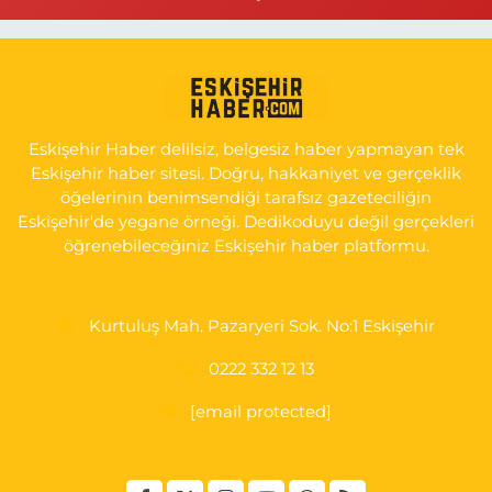
0 (505) 506 26 00
Yol Tarifi Al
Serap Eczanesi
YENİDOĞAN MH.ŞEHİT SERKAN ÖZAYDIN CD.8 B ESKİ DEVLET
HAST. DOĞUMEVİ KARŞ.
Eskişehir Haber delilsiz, belgesiz haber yapmayan tek
0 (222) 237 75 17
Yol Tarifi Al
Eskişehir haber sitesi. Doğru, hakkaniyet ve gerçeklik
öğelerinin benimsendiği tarafsız gazeteciliğin
Eskişehir'de yegane örneği. Dedikoduyu değil gerçekleri
öğrenebileceğiniz Eskişehir haber platformu.
Kurtuluş Mah. Pazaryeri Sok. No:1 Eskişehir
0222 332 12 13
[email protected]