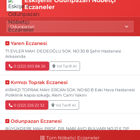
Eskişehir Odunpazarı Nöbetçi
Eczaneler
Yaren Eczanesi
71 EVLER MAH. DEDEOĞLU SOK. NO:30 B Şehir Hastanesi
Arkasında
0 (222) 503 88 26
Yol Tarifi Al
Kırmızı Toprak Eczanesi
KIRMIZI TOPRAK MAH. ERCAN SOK. NO:60 B Eski Hava Hastanesi
Poliklinik kapısı sokağı, Alem Cami Yakını
0 (222) 226 22 32
Yol Tarifi Al
Odunpazarı Eczanesi
BÜYÜKDERE MAH. PROF. DR. NABİ AVCI BULVARI NO:21 E TIP
FAKÜLTESİ KARŞISI
Tüm Nöbetçi Eczaneler