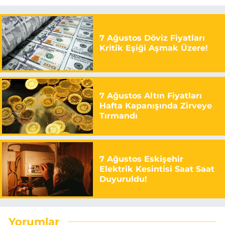
7 Ağustos Döviz Fiyatları
Kritik Eşiği Aşmak Üzere!
7 Ağustos Altın Fiyatları
Hafta Kapanışında Zirveye
Tırmandı
7 Ağustos Eskişehir
Elektrik Kesintisi Saat Saat
Duyuruldu!
Yorumlar