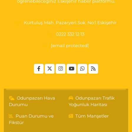
öğrenebileceğiniz Eskişehir haber platformu.
Koop. Market yanı
0 (222) 250 87 69
Yol Tarifi Al
Kurtuluş Mah. Pazaryeri Sok. No:1 Eskişehir
0222 332 12 13
[email protected]
Odunpazarı Hava
Odunpazarı Trafik
Durumu
Yoğunluk Haritası
Puan Durumu ve
Tüm Manşetler
Fikstür