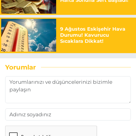
Hafta Sonuna Sert Başladı!
9 Ağustos Eskişehir Hava
Durumu! Kavurucu
Sıcaklara Dikkat!
Yorumlar