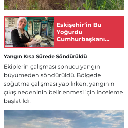
Eskişehir’in Bu
Yoğurdu
Cumhurbaşkanı
Erdoğan ve NATO
Liderlerinin
Yangın Kısa Sürede Söndürüldü
Menüsüne Girdi!
Ekiplerin çalışması sonucu yangın
büyümeden söndürüldü. Bölgede
soğutma çalışması yapılırken, yangının
çıkış nedeninin belirlenmesi için inceleme
başlatıldı.