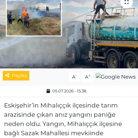
MAGAZİN
ESKİŞEHİRSPOR
Paylaş
-
+
A
A
05.07.2026 - 15:38
Eskişehir’in Mihalıççık ilçesinde tarım
arazisinde çıkan anız yangını paniğe
neden oldu. Yangın, Mihalıççık ilçesine
bağlı Sazak Mahallesi mevkiinde