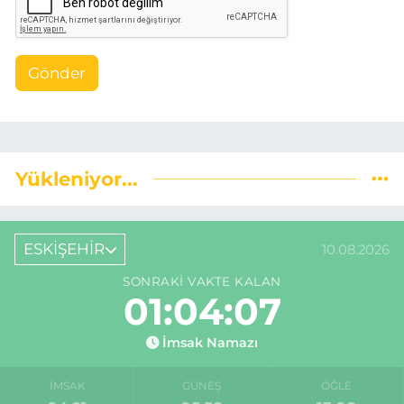
Gönder
Yükleniyor...
ESKİŞEHİR
10.08.2026
SONRAKI VAKTE KALAN
01:04:06
İmsak Namazı
İMSAK
GÜNEŞ
ÖĞLE