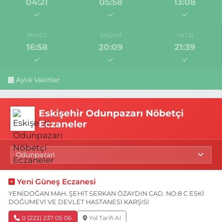
04:21
05:58
13:08
İKINDI
AKŞAM
YATSI
16:58
20:09
21:39
Aylık Vakitler
Eskişehir Odunpazarı Nöbetçi
Eczaneler
Yeni Güneş Eczanesi
YENİDOĞAN MAH. ŞEHİT SERKAN ÖZAYDIN CAD. NO:8 C ESKİ
DOĞUMEVİ VE DEVLET HASTANESİ KARŞISI
0 (222) 237 05 06
Yol Tarifi Al