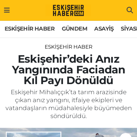
ESKİŞEHİR HABER
Gizlilik Politikası
Odunpazarı Hava Durumu
ESKİŞEHİR HABER
GÜNDEM
ASAYİŞ
SİYAS
GÜNDEM
Hakkımızda
Odunpazarı Trafik Yoğunluk Haritası
ESKİŞEHİR HABER
ASAYİŞ
İletişim
Süper Lig Puan Durumu ve Fikstür
Eskişehir’deki Anız
Yangınında Faciadan
SİYASET
Künye
Tüm Manşetler
Kıl Payı Dönüldü
EKONOMİ
Son Dakika Haberleri
Eskişehir Mihalıççık’ta tarım arazisinde
çıkan anız yangını, itfaiye ekipleri ve
SAĞLIK
Haber Arşivi
vatandaşların müdahalesiyle büyümeden
söndürüldü.
EĞİTİM
SPOR