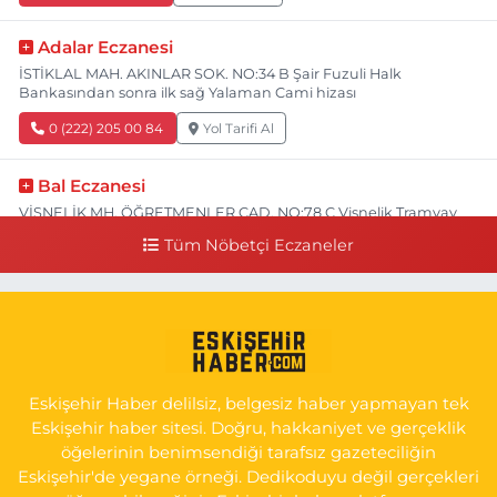
Adalar Eczanesi
İSTİKLAL MAH. AKINLAR SOK. NO:34 B Şair Fuzuli Halk
Bankasından sonra ilk sağ Yalaman Cami hizası
0 (222) 205 00 84
Yol Tarifi Al
Bal Eczanesi
VİŞNELİK MH. ÖĞRETMENLER CAD. NO:78 C Vişnelik Tramvay
durağının 100 metre ilerisi (Çalışanlar Caddesine giderken),
Tüm Nöbetçi Eczaneler
NUH'UN GEMİSİ Veteriner Kliniğinin yanı,ı
0 (222) 225 50 00
Yol Tarifi Al
Selen Eczanesi
GÜLTEPE MAH. HALK CAD. NO:107 C
Eskişehir Haber delilsiz, belgesiz haber yapmayan tek
0 (222) 250 40 50
Yol Tarifi Al
Eskişehir haber sitesi. Doğru, hakkaniyet ve gerçeklik
öğelerinin benimsendiği tarafsız gazeteciliğin
Bizim Eczanesi
Eskişehir'de yegane örneği. Dedikoduyu değil gerçekleri
EMEK MAH. ERTAŞ CAD.NO:12 A Küçük Sanayi girişi Tarım Kredi