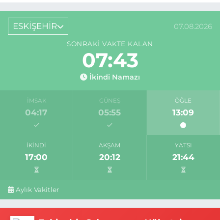
ESKİŞEHİR
07.08.2026
SONRAKI VAKTE KALAN
07:43
İkindi Namazı
İMSAK
GÜNEŞ
ÖĞLE
04:17
05:55
13:09
İKINDI
AKŞAM
YATSI
17:00
20:12
21:44
Aylık Vakitler