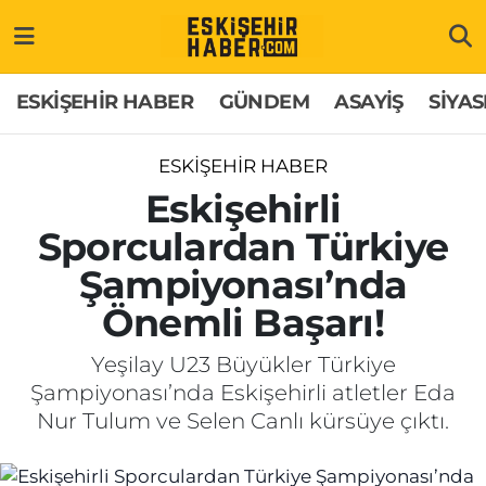
ESKİŞEHİR HABER
Gizlilik Politikası
Odunpazarı Hava Durumu
ESKİŞEHİR HABER
GÜNDEM
ASAYİŞ
SİYAS
GÜNDEM
Hakkımızda
Odunpazarı Trafik Yoğunluk Haritası
ESKİŞEHİR HABER
ASAYİŞ
İletişim
Süper Lig Puan Durumu ve Fikstür
Eskişehirli
Sporculardan Türkiye
SİYASET
Künye
Tüm Manşetler
Şampiyonası’nda
EKONOMİ
Son Dakika Haberleri
Önemli Başarı!
SAĞLIK
Haber Arşivi
Yeşilay U23 Büyükler Türkiye
Şampiyonası’nda Eskişehirli atletler Eda
EĞİTİM
Nur Tulum ve Selen Canlı kürsüye çıktı.
SPOR