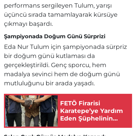
performans sergileyen Tulum, yarışı
üçüncü sırada tamamlayarak kürsüye
çıkmayı başardı.
Şampiyonada Doğum Günü Sürprizi
Eda Nur Tulum için şampiyonada sürpriz
bir doğum günü kutlaması da
gerçekleştirildi. Genç sporcu, hem
madalya sevinci hem de doğum günü
mutluluğunu bir arada yaşadı.
FETÖ Firarisi
Karatepe’ye Yardım
Eden Şüphelinin
Eskişehir’deki Evine
Baskın!