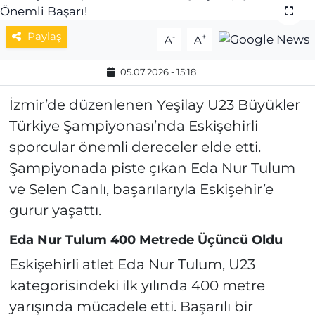
MAGAZİN
Paylaş
-
+
A
A
ESKİŞEHİRSPOR
05.07.2026 - 15:18
İzmir’de düzenlenen Yeşilay U23 Büyükler
Türkiye Şampiyonası’nda Eskişehirli
sporcular önemli dereceler elde etti.
Şampiyonada piste çıkan Eda Nur Tulum
ve Selen Canlı, başarılarıyla Eskişehir’e
gurur yaşattı.
Eda Nur Tulum 400 Metrede Üçüncü Oldu
Eskişehirli atlet Eda Nur Tulum, U23
kategorisindeki ilk yılında 400 metre
yarışında mücadele etti. Başarılı bir