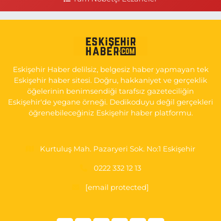
0 (505) 506 26 00
Yol Tarifi Al
Serap Eczanesi
YENİDOĞAN MH.ŞEHİT SERKAN ÖZAYDIN CD.8 B ESKİ DEVLET
HAST. DOĞUMEVİ KARŞ.
Eskişehir Haber delilsiz, belgesiz haber yapmayan tek
0 (222) 237 75 17
Yol Tarifi Al
Eskişehir haber sitesi. Doğru, hakkaniyet ve gerçeklik
öğelerinin benimsendiği tarafsız gazeteciliğin
Eskişehir'de yegane örneği. Dedikoduyu değil gerçekleri
öğrenebileceğiniz Eskişehir haber platformu.
Kurtuluş Mah. Pazaryeri Sok. No:1 Eskişehir
0222 332 12 13
[email protected]