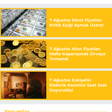
7 Ağustos Döviz Fiyatları
Kritik Eşiği Aşmak Üzere!
7 Ağustos Altın Fiyatları
Hafta Kapanışında Zirveye
Tırmandı
7 Ağustos Eskişehir
Elektrik Kesintisi Saat Saat
Duyuruldu!
Yorumlar