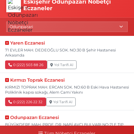
Eskişehir Odunpazarı Nöbetçi
Eczaneler
Yaren Eczanesi
71 EVLER MAH. DEDEOĞLU SOK. NO:30 B Şehir Hastanesi
Arkasında
0 (222) 503 88 26
Yol Tarifi Al
Kırmızı Toprak Eczanesi
KIRMIZI TOPRAK MAH. ERCAN SOK. NO:60 B Eski Hava Hastanesi
Poliklinik kapısı sokağı, Alem Cami Yakını
0 (222) 226 22 32
Yol Tarifi Al
Odunpazarı Eczanesi
BÜYÜKDERE MAH. PROF. DR. NABİ AVCI BULVARI NO:21 E TIP
FAKÜLTESİ KARŞISI
Tüm Nöbetçi Eczaneler