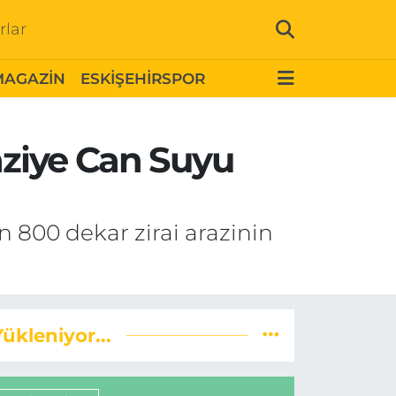
rlar
MAGAZİN
ESKİŞEHİRSPOR
aziye Can Suyu
in 800 dekar zirai arazinin
Yükleniyor...