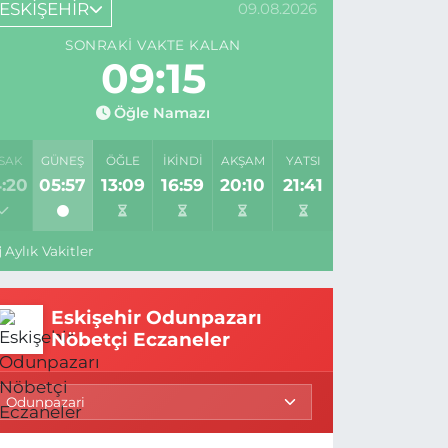
ESKİŞEHİR
09.08.2026
SONRAKI VAKTE KALAN
09:14
Öğle Namazı
SAK
GÜNEŞ
ÖĞLE
İKINDI
AKŞAM
YATSI
:20
05:57
13:09
16:59
20:10
21:41
Aylık Vakitler
Eskişehir Odunpazarı
Nöbetçi Eczaneler