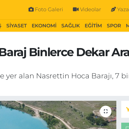
Foto Galeri
Videolar
Yaza
Ş
SİYASET
EKONOMİ
SAĞLIK
EĞİTİM
SPOR
 Baraj Binlerce Dekar Ar
de yer alan Nasrettin Hoca Barajı, 7 b