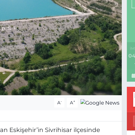
İM
04
-
+
A
A
n Eskişehir’in Sivrihisar ilçesinde