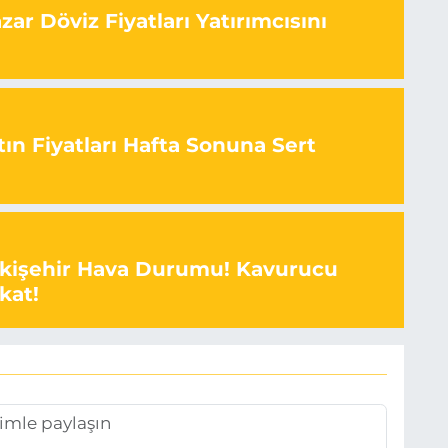
ar Döviz Fiyatları Yatırımcısını
ın Fiyatları Hafta Sonuna Sert
skişehir Hava Durumu! Kavurucu
kat!