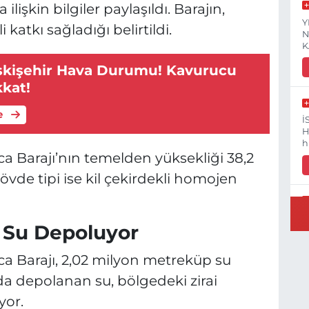
lişkin bilgiler paylaşıldı. Barajın,
Y
atkı sağladığı belirtildi.
N
K
skişehir Hava Durumu! Kavurucu
kkat!
e
İ
H
h
ca Barajı’nın temelden yüksekliği 38,2
övde tipi ise kil çekirdekli homojen
V
 Su Depoluyor
V
(
V
ca Barajı, 2,02 milyon metreküp su
da depolanan su, bölgedeki zirai
yor.