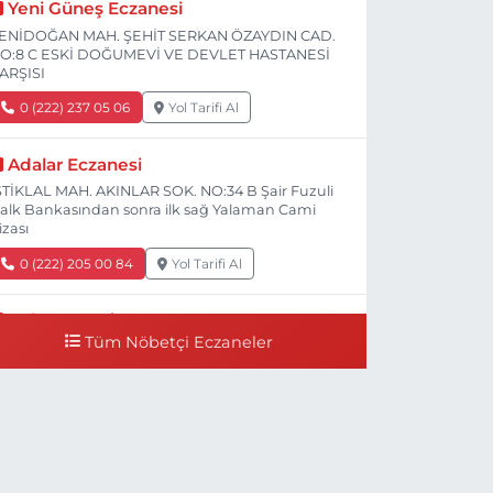
Yeni Güneş Eczanesi
ENİDOĞAN MAH. ŞEHİT SERKAN ÖZAYDIN CAD.
O:8 C ESKİ DOĞUMEVİ VE DEVLET HASTANESİ
ARŞISI
0 (222) 237 05 06
Yol Tarifi Al
Adalar Eczanesi
STİKLAL MAH. AKINLAR SOK. NO:34 B Şair Fuzuli
alk Bankasından sonra ilk sağ Yalaman Cami
izası
0 (222) 205 00 84
Yol Tarifi Al
Bal Eczanesi
Tüm Nöbetçi Eczaneler
İŞNELİK MH. ÖĞRETMENLER CAD. NO:78 C
işnelik Tramvay durağının 100 metre ilerisi
Çalışanlar Caddesine giderken), NUH'UN GEMİSİ
eteriner Kliniğinin yanı,ı
0 (222) 225 50 00
Yol Tarifi Al