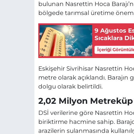
bulunan Nasrettin Hoca Barajı’na i
bölgede tarımsal üretime önemli k
9 Ağustos E
Sıcaklara Di
İçeriği Görüntül
Eskişehir Sivrihisar Nasrettin Ho
metre olarak açıklandı. Barajın g
dolgu olarak belirtildi.
2,02 Milyon Metreküp
DSİ verilerine göre Nasrettin Ho
biriktirme hacmine sahip. Baraj
arazilerin sulanmasında kullanılı