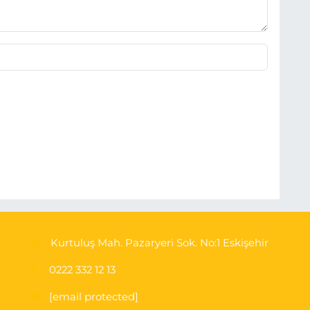
Kurtuluş Mah. Pazaryeri Sok. No:1 Eskişehir
0222 332 12 13
[email protected]