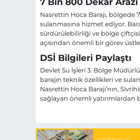
7 Bin 800 Dekar Arazi
Nasrettin Hoca Barajı, bölgede 7
sulanmasına hizmet ediyor. Baraj
sürdürülebilirliği ve bölge çiftçi
açısından önemli bir görev üstlen
DSİ Bilgileri Paylaştı
Devlet Su İşleri 3. Bölge Müdürl
barajın teknik özellikleri ve sul
Nasrettin Hoca Barajı’nın, Sivrih
sağlayan önemli yatırımlardan b
EDITÖRÜN SEÇTIĞI