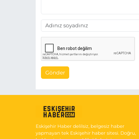
Gönder
Eskişehir Haber delilsiz, belgesiz haber
yapmayan tek Eskişehir haber sitesi. Doğru,