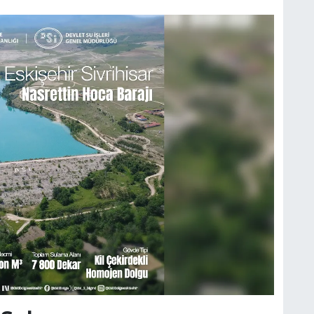
G
E
g