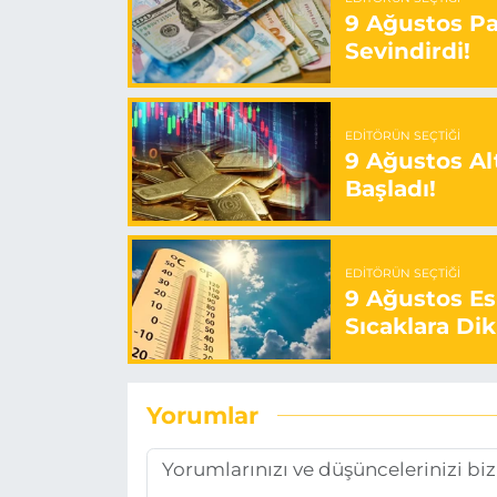
9 Ağustos Paz
Sevindirdi!
EDITÖRÜN SEÇTIĞI
9 Ağustos Alt
Başladı!
EDITÖRÜN SEÇTIĞI
9 Ağustos E
Sıcaklara Dik
Yorumlar