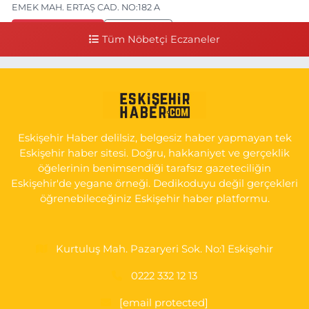
EMEK MAH. ERTAŞ CAD. NO:182 A
0 (541) 531 74 48
Yol Tarifi Al
Tüm Nöbetçi Eczaneler
Seda Eczanesi
KIRMIZITOPRAK MH.ERCAN SK.NO:14 ESKİ ASKER HASTANESİ
YAN SOKAĞI POLİKLİNİK KAPISI TAM KARŞISI I
0 (222) 225 92 45
Yol Tarifi Al
Eskişehir Haber delilsiz, belgesiz haber yapmayan tek
Eskişehir haber sitesi. Doğru, hakkaniyet ve gerçeklik
öğelerinin benimsendiği tarafsız gazeteciliğin
Eskişehir'de yegane örneği. Dedikoduyu değil gerçekleri
öğrenebileceğiniz Eskişehir haber platformu.
Kurtuluş Mah. Pazaryeri Sok. No:1 Eskişehir
0222 332 12 13
[email protected]