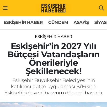
ESKİŞEHİR HABER
Gizlilik Politikası
Odunpazarı Hava Durumu
ESKİŞEHİR HABER
GÜNDEM
ASAYİŞ
SİYAS
GÜNDEM
Hakkımızda
Odunpazarı Trafik Yoğunluk Haritası
ESKİŞEHİR HABER
ASAYİŞ
İletişim
Süper Lig Puan Durumu ve Fikstür
Eskişehir’in 2027 Yılı
Bütçesi Vatandaşların
SİYASET
Künye
Tüm Manşetler
Önerileriyle
EKONOMİ
Son Dakika Haberleri
Şekillenecek!
SAĞLIK
Haber Arşivi
Eskişehir Büyükşehir Belediyesi’nin
katılımcı bütçe uygulaması Bi’Fikirle
EĞİTİM
Eskişehir’de yeni başvuru dönemi başladı.
SPOR