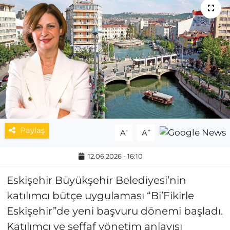
MAGAZİN
ESKİŞEHİRSPOR
Paylaş
-
+
A
A
12.06.2026 - 16:10
Eskişehir Büyükşehir Belediyesi’nin
katılımcı bütçe uygulaması “Bi’Fikirle
Eskişehir”de yeni başvuru dönemi başladı.
Katılımcı ve şeffaf yönetim anlayışı