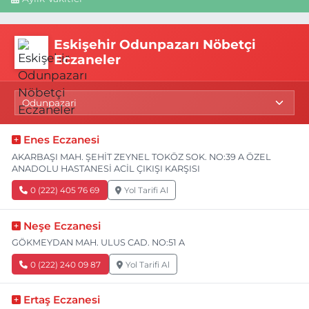
Eskişehir Odunpazarı Nöbetçi
Eczaneler
Enes Eczanesi
AKARBAŞI MAH. ŞEHİT ZEYNEL TOKÖZ SOK. NO:39 A ÖZEL
ANADOLU HASTANESİ ACİL ÇIKIŞI KARŞISI
0 (222) 405 76 69
Yol Tarifi Al
Neşe Eczanesi
GÖKMEYDAN MAH. ULUS CAD. NO:51 A
0 (222) 240 09 87
Yol Tarifi Al
Ertaş Eczanesi