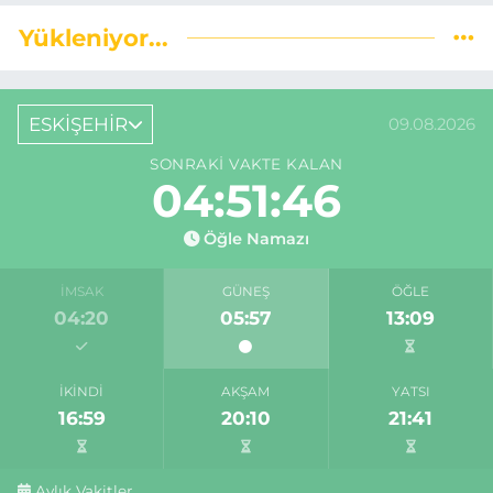
Yükleniyor...
ESKİŞEHİR
09.08.2026
SONRAKI VAKTE KALAN
04:51:46
Öğle Namazı
İMSAK
GÜNEŞ
ÖĞLE
04:20
05:57
13:09
İKINDI
AKŞAM
YATSI
16:59
20:10
21:41
Aylık Vakitler