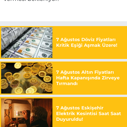
7 Ağustos Döviz Fiyatları
Kritik Eşiği Aşmak Üzere!
7 Ağustos Altın Fiyatları
Hafta Kapanışında Zirveye
Tırmandı
7 Ağustos Eskişehir
Elektrik Kesintisi Saat Saat
Duyuruldu!