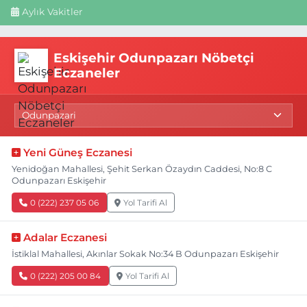
Aylık Vakitler
Eskişehir Odunpazarı Nöbetçi
Eczaneler
Yeni Güneş Eczanesi
Yenidoğan Mahallesi, Şehit Serkan Özaydın Caddesi, No:8 C
Odunpazarı Eskişehir
0 (222) 237 05 06
Yol Tarifi Al
Adalar Eczanesi
İstiklal Mahallesi, Akınlar Sokak No:34 B Odunpazarı Eskişehir
0 (222) 205 00 84
Yol Tarifi Al