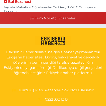
Bal Eczanesi
Vişnelik Mahallesi, Öğretmenler Caddesi, No:78 C Odunpazarı
Eskişehir
Tüm Nöbetçi Eczaneler
0 (222) 225 50 00
Yol Tarifi Al
Selen Eczanesi
Gültepe Mahallesi, Halk Caddesi No:107 C Odunpazarı Eskişehir
0 (222) 250 40 50
Yol Tarifi Al
Eskişehir Haber delilsiz, belgesiz haber yapmayan tek
Bizim Eczanesi
Eskişehir haber sitesi. Doğru, hakkaniyet ve gerçeklik
Emek Mahallesi, Ertaş Caddesi No:12 A Odunpazarı Eskişehir
öğelerinin benimsendiği tarafsız gazeteciliğin
Eskişehir'de yegane örneği. Dedikoduyu değil gerçekleri
0 (222) 250 87 69
Yol Tarifi Al
öğrenebileceğiniz Eskişehir haber platformu.
Kurtuluş Mah. Pazaryeri Sok. No:1 Eskişehir
0222 332 12 13