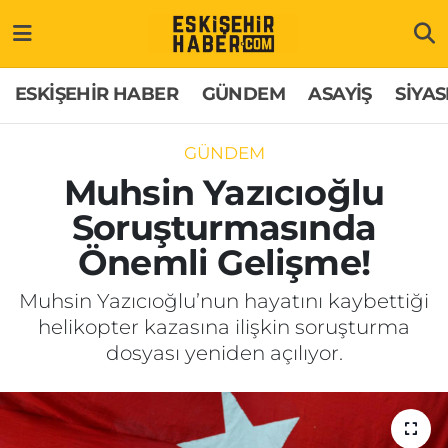
ESKİŞEHİR HABER
Gizlilik Politikası
Odunpazarı Hava Durumu
ESKİŞEHİR HABER
GÜNDEM
ASAYİŞ
SİYAS
GÜNDEM
Hakkımızda
Odunpazarı Trafik Yoğunluk Haritası
GÜNDEM
ASAYİŞ
İletişim
Süper Lig Puan Durumu ve Fikstür
Muhsin Yazıcıoğlu
Soruşturmasında
SİYASET
Künye
Tüm Manşetler
Önemli Gelişme!
EKONOMİ
Son Dakika Haberleri
Muhsin Yazıcıoğlu’nun hayatını kaybettiği
helikopter kazasına ilişkin soruşturma
SAĞLIK
Haber Arşivi
dosyası yeniden açılıyor.
EĞİTİM
SPOR