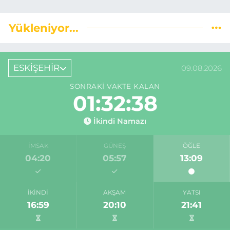
Yükleniyor...
ESKİŞEHİR
09.08.2026
SONRAKI VAKTE KALAN
01:32:37
İkindi Namazı
İMSAK
GÜNEŞ
ÖĞLE
04:20
05:57
13:09
İKINDI
AKŞAM
YATSI
16:59
20:10
21:41