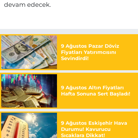
devam edecek.
9 Ağustos Pazar Döviz
Fiyatları Yatırımcısını
Sevindirdi!
9 Ağustos Altın Fiyatları
Hafta Sonuna Sert Başladı!
9 Ağustos Eskişehir Hava
Durumu! Kavurucu
Sıcaklara Dikkat!