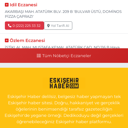
Idil Eczanesi
AKARBAŞI MAH. ATATÜRK BLV. 209 B 'BULVAR ÜSTÜ, DOMİNOS
PİZZA ÇAPRAZI'
0 (222) 225 33 32
Yol Tarifi Al
Özlem Eczanesi
İSTİKLAL MAH. MUSTAFA KEMAL ATATÜRK CAD. NO:116 B Hava
Hastanesi Has Taksi Karşısı
Tüm Nöbetçi Eczaneler
0 (222) 221 15 05
Yol Tarifi Al
Koray Eczanesi
GÖKMEYDAN MAH. ULUS CAD. NO:4 A ADLİYE AŞAĞISI, SARAR
İMAM HATİP YANI, CUMA PAZARI CADDE GİRİŞİ
Eskişehir Haber delilsiz, belgesiz haber yapmayan tek
0 (222) 240 16 67
Yol Tarifi Al
Eskişehir haber sitesi. Doğru, hakkaniyet ve gerçeklik
öğelerinin benimsendiği tarafsız gazeteciliğin
Eskişehir'de yegane örneği. Dedikoduyu değil gerçekleri
öğrenebileceğiniz Eskişehir haber platformu.