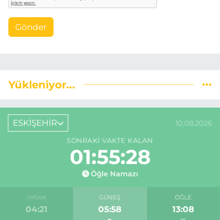
Gönder
Yükleniyor...
ESKİŞEHİR
10.08.2026
SONRAKI VAKTE KALAN
01:55:27
Öğle Namazı
İMSAK
GÜNEŞ
ÖĞLE
04:21
05:58
13:08