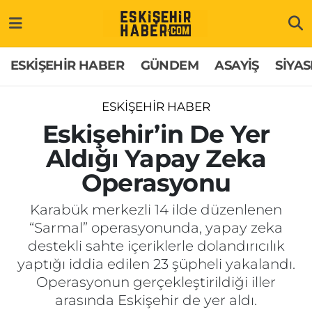
ESKİŞEHİR HABER
Gizlilik Politikası
Odunpazarı Hava Durumu
ESKİŞEHİR HABER
GÜNDEM
ASAYİŞ
SİYAS
GÜNDEM
Hakkımızda
Odunpazarı Trafik Yoğunluk Haritası
ESKİŞEHİR HABER
ASAYİŞ
İletişim
Süper Lig Puan Durumu ve Fikstür
Eskişehir’in De Yer
Aldığı Yapay Zeka
SİYASET
Künye
Tüm Manşetler
Operasyonu
EKONOMİ
Son Dakika Haberleri
Karabük merkezli 14 ilde düzenlenen
“Sarmal” operasyonunda, yapay zeka
SAĞLIK
Haber Arşivi
destekli sahte içeriklerle dolandırıcılık
yaptığı iddia edilen 23 şüpheli yakalandı.
EĞİTİM
Operasyonun gerçekleştirildiği iller
arasında Eskişehir de yer aldı.
SPOR