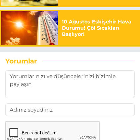
10 Ağustos Eskişehir Hava
Durumu! Çöl Sıcakları
Başlıyor!
Yorumlar