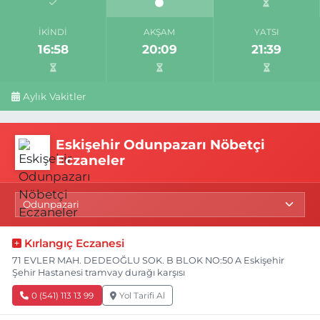
İKINDI
AKŞAM
YATSI
16:58
20:09
21:39
Aylık Vakitler
Eskişehir Odunpazarı Nöbetçi
Eczaneler
Kırlangıç Eczanesi
71 EVLER MAH. DEDEOĞLU SOK. B BLOK NO:50 A Eskişehir
Şehir Hastanesi tramvay durağı karşısı
0 (541) 113 13 99
Yol Tarifi Al