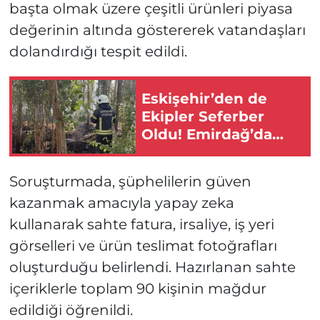
başta olmak üzere çeşitli ürünleri piyasa
değerinin altında göstererek vatandaşları
dolandırdığı tespit edildi.
Eskişehir’den de
Ekipler Seferber
Oldu! Emirdağ’da
Korkutan Yangın!
Soruşturmada, şüphelilerin güven
kazanmak amacıyla yapay zeka
kullanarak sahte fatura, irsaliye, iş yeri
görselleri ve ürün teslimat fotoğrafları
oluşturduğu belirlendi. Hazırlanan sahte
içeriklerle toplam 90 kişinin mağdur
edildiği öğrenildi.