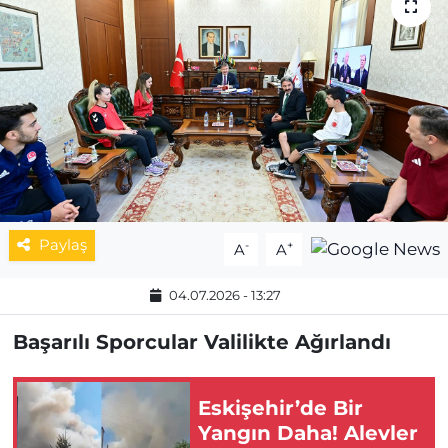
MAGAZİN
ESKİŞEHİRSPOR
Paylaş
-
+
A
A
04.07.2026 - 13:27
Başarılı Sporcular Valilikte Ağırlandı
Eskişehir’de Bir
Yangın Daha! Alevler