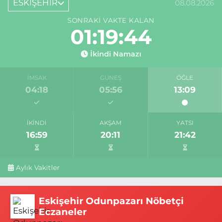
ESKİŞEHİR
08.08.2026
SONRAKI VAKTE KALAN
01:19:43
İkindi Namazı
İMSAK
GÜNEŞ
ÖĞLE
04:18
05:56
13:09
İKINDI
AKŞAM
YATSI
16:59
20:11
21:42
Aylık Vakitler
Eskişehir Odunpazarı Nöbetçi
Eczaneler