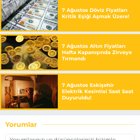
7 Ağustos Döviz Fiyatları
Kritik Eşiği Aşmak Üzere!
7 Ağustos Altın Fiyatları
Hafta Kapanışında Zirveye
Tırmandı
7 Ağustos Eskişehir
Elektrik Kesintisi Saat Saat
Duyuruldu!
Yorumlar