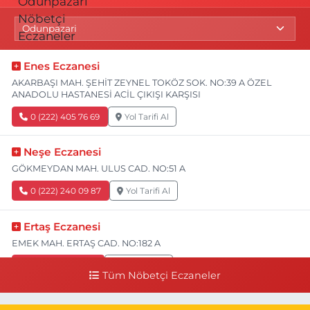
Enes Eczanesi
AKARBAŞI MAH. ŞEHİT ZEYNEL TOKÖZ SOK. NO:39 A ÖZEL
ANADOLU HASTANESİ ACİL ÇIKIŞI KARŞISI
0 (222) 405 76 69
Yol Tarifi Al
Neşe Eczanesi
GÖKMEYDAN MAH. ULUS CAD. NO:51 A
0 (222) 240 09 87
Yol Tarifi Al
Ertaş Eczanesi
EMEK MAH. ERTAŞ CAD. NO:182 A
0 (541) 531 74 48
Yol Tarifi Al
Tüm Nöbetçi Eczaneler
Seda Eczanesi