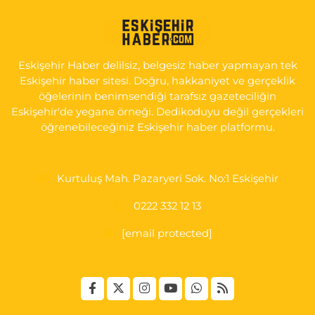
KIRMIZITOPRAK MH.ERCAN SK.NO:14 ESKİ ASKER HASTANESİ
YAN SOKAĞI POLİKLİNİK KAPISI TAM KARŞISI I
0 (222) 225 92 45
Yol Tarifi Al
Eskişehir Haber delilsiz, belgesiz haber yapmayan tek
Eskişehir haber sitesi. Doğru, hakkaniyet ve gerçeklik
öğelerinin benimsendiği tarafsız gazeteciliğin
Eskişehir'de yegane örneği. Dedikoduyu değil gerçekleri
öğrenebileceğiniz Eskişehir haber platformu.
Kurtuluş Mah. Pazaryeri Sok. No:1 Eskişehir
0222 332 12 13
[email protected]