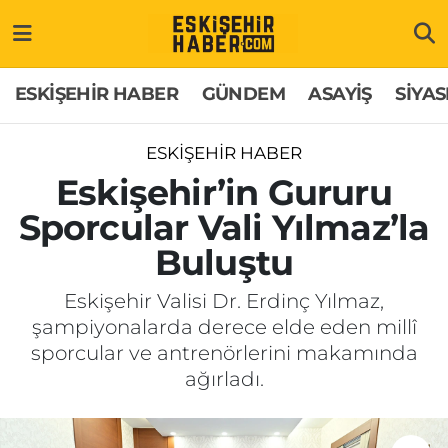
ESKİŞEHİR HABER
Gizlilik Politikası
Odunpazarı Hava Durumu
ESKİŞEHİR HABER
GÜNDEM
ASAYİŞ
SİYAS
GÜNDEM
Hakkımızda
Odunpazarı Trafik Yoğunluk Haritası
ESKİŞEHİR HABER
ASAYİŞ
İletişim
Süper Lig Puan Durumu ve Fikstür
Eskişehir’in Gururu
Sporcular Vali Yılmaz’la
SİYASET
Künye
Tüm Manşetler
Buluştu
EKONOMİ
Son Dakika Haberleri
Eskişehir Valisi Dr. Erdinç Yılmaz,
şampiyonalarda derece elde eden millî
SAĞLIK
Haber Arşivi
sporcular ve antrenörlerini makamında
ağırladı.
EĞİTİM
SPOR