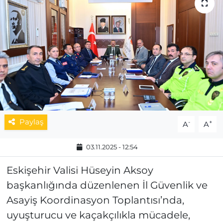
MAGAZİN
ESKİŞEHİRSPOR
Paylaş
-
+
A
A
03.11.2025 - 12:54
Eskişehir Valisi Hüseyin Aksoy
başkanlığında düzenlenen İl Güvenlik ve
Asayiş Koordinasyon Toplantısı’nda,
uyuşturucu ve kaçakçılıkla mücadele,