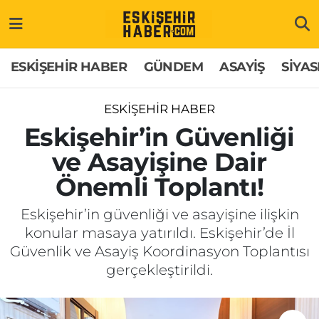
ESKİŞEHİR HABER
Gizlilik Politikası
Odunpazarı Hava Durumu
ESKİŞEHİR HABER
GÜNDEM
ASAYİŞ
SİYAS
GÜNDEM
Hakkımızda
Odunpazarı Trafik Yoğunluk Haritası
ESKİŞEHİR HABER
ASAYİŞ
İletişim
Süper Lig Puan Durumu ve Fikstür
Eskişehir’in Güvenliği
ve Asayişine Dair
SİYASET
Künye
Tüm Manşetler
Önemli Toplantı!
EKONOMİ
Son Dakika Haberleri
Eskişehir’in güvenliği ve asayişine ilişkin
konular masaya yatırıldı. Eskişehir’de İl
SAĞLIK
Haber Arşivi
Güvenlik ve Asayiş Koordinasyon Toplantısı
gerçekleştirildi.
EĞİTİM
SPOR