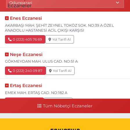
Enes Eczanesi
AKARBAŞI MAH. ŞEHİT ZEYNEL TOKÖZ SOK. NO:39 A ÖZEL
ANADOLU HASTANESİ ACİL ÇIKIŞI KARŞISI
0 (222) 405 76 69
Yol Tarifi Al
Neşe Eczanesi
GÖKMEYDAN MAH. ULUS CAD. NO:51 A
0 (222) 240 09 87
Yol Tarifi Al
Ertaş Eczanesi
EMEK MAH. ERTAŞ CAD. NO:182 A
0 (541) 531 74 48
Yol Tarifi Al
Tüm Nöbetçi Eczaneler
Seda Eczanesi
KIRMIZITOPRAK MH.ERCAN SK.NO:14 ESKİ ASKER HASTANESİ
YAN SOKAĞI POLİKLİNİK KAPISI TAM KARŞISI I