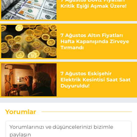
Kritik Eşiği Aşmak Üzere!
7 Ağustos Altın Fiyatları
Hafta Kapanışında Zirveye
Tırmandı
7 Ağustos Eskişehir
Elektrik Kesintisi Saat Saat
Duyuruldu!
Yorumlar