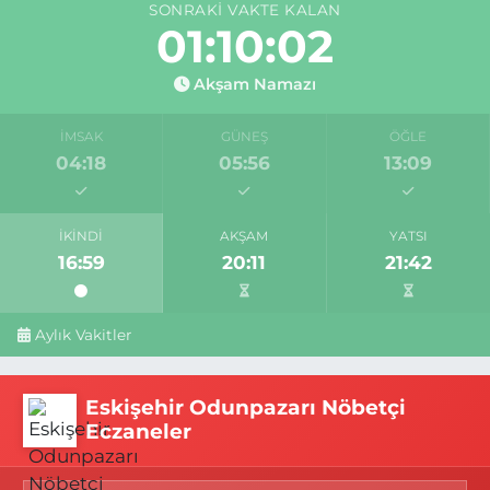
SONRAKI VAKTE KALAN
01:10:01
Akşam Namazı
İMSAK
GÜNEŞ
ÖĞLE
04:18
05:56
13:09
İKINDI
AKŞAM
YATSI
16:59
20:11
21:42
Aylık Vakitler
Eskişehir Odunpazarı Nöbetçi
Eczaneler