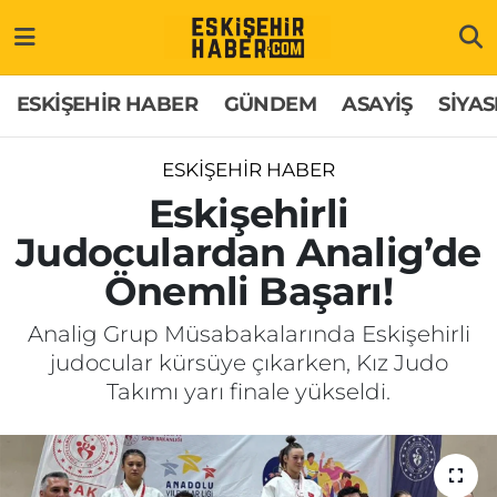
ESKİŞEHİR HABER
Gizlilik Politikası
Odunpazarı Hava Durumu
ESKİŞEHİR HABER
GÜNDEM
ASAYİŞ
SİYAS
GÜNDEM
Hakkımızda
Odunpazarı Trafik Yoğunluk Haritası
ESKİŞEHİR HABER
ASAYİŞ
İletişim
Süper Lig Puan Durumu ve Fikstür
Eskişehirli
Judoculardan Analig’de
SİYASET
Künye
Tüm Manşetler
Önemli Başarı!
EKONOMİ
Son Dakika Haberleri
Analig Grup Müsabakalarında Eskişehirli
judocular kürsüye çıkarken, Kız Judo
SAĞLIK
Haber Arşivi
Takımı yarı finale yükseldi.
EĞİTİM
SPOR