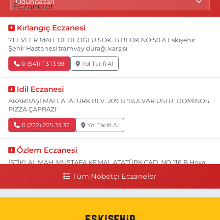
Kırlangıç Eczanesi
71 EVLER MAH. DEDEOĞLU SOK. B BLOK NO:50 A Eskişehir
Şehir Hastanesi tramvay durağı karşısı
0 (541) 113 13 99
Yol Tarifi Al
Idil Eczanesi
AKARBAŞI MAH. ATATÜRK BLV. 209 B 'BULVAR ÜSTÜ, DOMİNOS
PİZZA ÇAPRAZI'
0 (222) 225 33 32
Yol Tarifi Al
Özlem Eczanesi
İSTİKLAL MAH. MUSTAFA KEMAL ATATÜRK CAD. NO:116 B Hava
Hastanesi Has Taksi Karşısı
Tüm Nöbetçi Eczaneler
0 (222) 221 15 05
Yol Tarifi Al
Koray Eczanesi