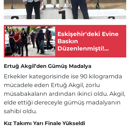
Eskişehir'deki Evine
Baskın
Düzenlenmişti!
Darbeci Hainin
Ablası Adliyeye Sevk
Ertuğ Akgil’den Gümüş Madalya
Edildi!
Erkekler kategorisinde ise 90 kilogramda
mücadele eden Ertuğ Akgil, zorlu
müsabakaların ardından ikinci oldu. Akgil,
elde ettiği dereceyle gümüş madalyanın
sahibi oldu.
Kız Takımı Yarı Finale Yükseldi