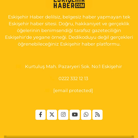
GÖKMEYDAN MAH. ULUS CAD. NO:4 A ADLİYE AŞAĞISI, SARAR
İMAM HATİP YANI, CUMA PAZARI CADDE GİRİŞİ
Eskişehir Haber delilsiz, belgesiz haber yapmayan tek
0 (222) 240 16 67
Yol Tarifi Al
Eskişehir haber sitesi. Doğru, hakkaniyet ve gerçeklik
öğelerinin benimsendiği tarafsız gazeteciliğin
Eskişehir'de yegane örneği. Dedikoduyu değil gerçekleri
öğrenebileceğiniz Eskişehir haber platformu.
Kurtuluş Mah. Pazaryeri Sok. No:1 Eskişehir
0222 332 12 13
[email protected]