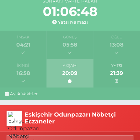
SONRAKI VAKTE KALAN
01:06:47
Yatsı Namazı
İMSAK
GÜNEŞ
ÖĞLE
04:21
05:58
13:08
İKINDI
AKŞAM
YATSI
16:58
20:09
21:39
Aylık Vakitler
Eskişehir Odunpazarı Nöbetçi
Eczaneler