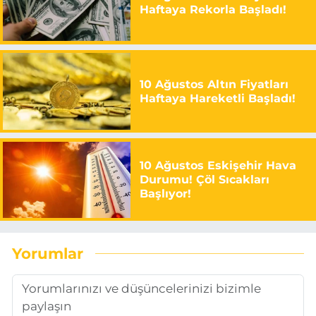
Haftaya Rekorla Başladı!
10 Ağustos Altın Fiyatları
Haftaya Hareketli Başladı!
10 Ağustos Eskişehir Hava
Durumu! Çöl Sıcakları
Başlıyor!
Yorumlar