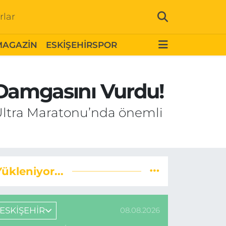
rlar
MAGAZİN
ESKİŞEHİRSPOR
a Damgasını Vurdu!
 Ultra Maratonu’nda önemli
Yükleniyor...
ESKİŞEHİR
08.08.2026