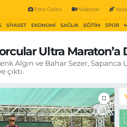
Foto Galeri
Videolar
Yaza
Ş
SİYASET
EKONOMİ
SAĞLIK
EĞİTİM
SPOR
Sporcular Ultra Maraton’
r Cenk Algın ve Bahar Sezer, Sapanca
e çıktı.