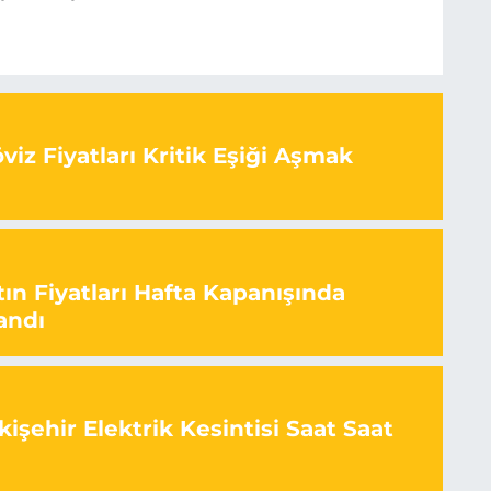
iz Fiyatları Kritik Eşiği Aşmak
ın Fiyatları Hafta Kapanışında
andı
işehir Elektrik Kesintisi Saat Saat