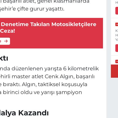
başarılı atlet, genel klasmanlarda
H
ehir’e çifte gurur yaşattı.
 Denetime Takılan Motosikletçilere
 Ceza!
K
H
Y
e
ktı
nda düzenlenen yarışta 6 kilometrelik
B
N
li master atlet Cenk Algın, başarılı
 bıraktı. Algın, taktiksel koşusuyla
birinci oldu ve yarışı şampiyon
Y
E
dalya Kazandı