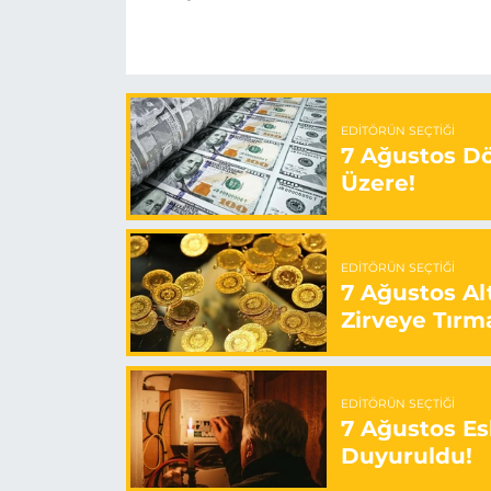
EDITÖRÜN SEÇTIĞI
7 Ağustos Döv
Üzere!
EDITÖRÜN SEÇTIĞI
7 Ağustos Alt
Zirveye Tırm
EDITÖRÜN SEÇTIĞI
7 Ağustos Esk
Duyuruldu!