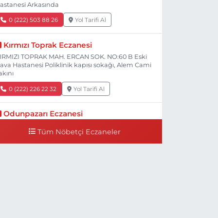
astanesi Arkasında
0 (222) 503 88 26
Yol Tarifi Al
Kırmızı Toprak Eczanesi
IRMIZI TOPRAK MAH. ERCAN SOK. NO:60 B Eski
ava Hastanesi Poliklinik kapısı sokağı, Alem Cami
akını
0 (222) 226 22 32
Yol Tarifi Al
Odunpazarı Eczanesi
ÜYÜKDERE MAH. PROF. DR. NABİ AVCI BULVARI
Tüm Nöbetçi Eczaneler
O:21 E TIP FAKÜLTESİ KARŞISI
0 (505) 506 26 00
Yol Tarifi Al
Serap Eczanesi
ENİDOĞAN MH.ŞEHİT SERKAN ÖZAYDIN CD.8 B
SKİ DEVLET HAST. DOĞUMEVİ KARŞ.
0 (222) 237 75 17
Yol Tarifi Al