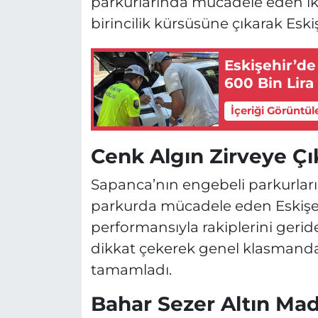
parkurlarında mücadele eden iki 
birincilik kürsüsüne çıkarak Eskiş
Eskişehir’de
600 Bin Lira
İçeriği Görüntül
Cenk Algın Zirveye Çı
Sapanca’nın engebeli parkurları
parkurda mücadele eden Eskişehir
performansıyla rakiplerini geride
dikkat çekerek genel klasmanda 
tamamladı.
Bahar Sezer Altın Ma