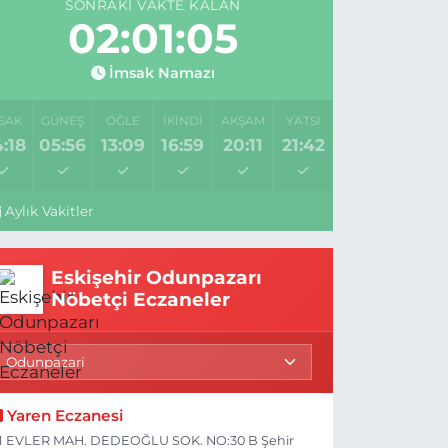
SONRAKI VAKTE KALAN
02:01:04
İmsak Namazı
SAK
GÜNEŞ
ÖĞLE
İKINDI
AKŞAM
YATSI
:18
05:56
13:09
16:59
20:11
21:42
Aylık Vakitler
Eskişehir Odunpazarı
Nöbetçi Eczaneler
Yaren Eczanesi
1 EVLER MAH. DEDEOĞLU SOK. NO:30 B Şehir