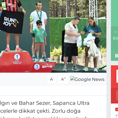
İM
04
-
+
A
A
Algın ve Bahar Sezer, Sapanca Ultra
celerle dikkat çekti. Zorlu doğa
7