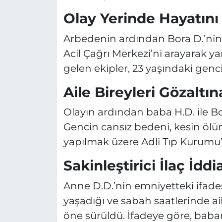
Olay Yerinde Hayatını
Arbedenin ardından Bora D.’nin h
Acil Çağrı Merkezi’ni arayarak ya
gelen ekipler, 23 yaşındaki genci
Aile Bireyleri Gözaltın
Olayın ardından baba H.D. ile Bor
Gencin cansız bedeni, kesin ölü
yapılmak üzere Adli Tıp Kurumu’n
Sakinleştirici İlaç İddi
Anne D.D.’nin emniyetteki ifades
yaşadığı ve sabah saatlerinde ai
öne sürüldü. İfadeye göre, babanı