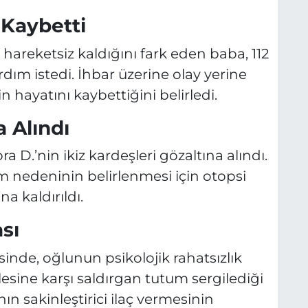
 Kaybetti
areketsiz kaldığını fark eden baba, 112
rdım istedi. İhbar üzerine olay yerine
n hayatını kaybettiğini belirledi.
a Alındı
a D.’nin ikiz kardeşleri gözaltına alındı.
m nedeninin belirlenmesi için otopsi
a kaldırıldı.
ası
inde, oğlunun psikolojik rahatsızlık
lesine karşı saldırgan tutum sergilediği
n sakinleştirici ilaç vermesinin