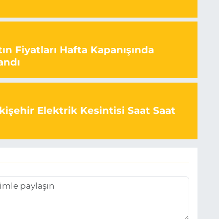
ın Fiyatları Hafta Kapanışında
andı
işehir Elektrik Kesintisi Saat Saat