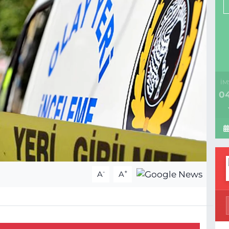
İM
04
-
+
A
A