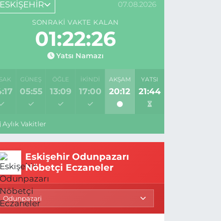
ESKİŞEHİR
07.08.2026
SONRAKI VAKTE KALAN
01:22:25
Yatsı Namazı
SAK
GÜNEŞ
ÖĞLE
İKINDI
AKŞAM
YATSI
:17
05:55
13:09
17:00
20:12
21:44
Aylık Vakitler
Eskişehir Odunpazarı
Nöbetçi Eczaneler