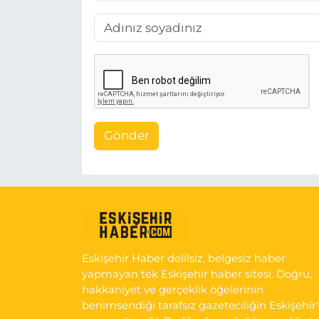
Gönder
Eskişehir Haber delilsiz, belgesiz haber
yapmayan tek Eskişehir haber sitesi. Doğru,
hakkaniyet ve gerçeklik öğelerinin
benimsendiği tarafsız gazeteciliğin Eskişehir