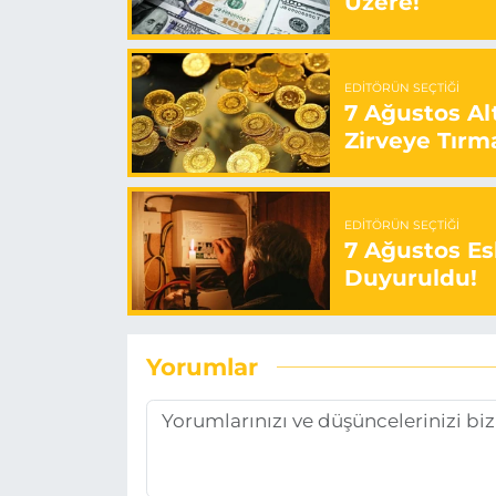
Üzere!
EDITÖRÜN SEÇTIĞI
7 Ağustos Alt
Zirveye Tırm
EDITÖRÜN SEÇTIĞI
7 Ağustos Esk
Duyuruldu!
Yorumlar