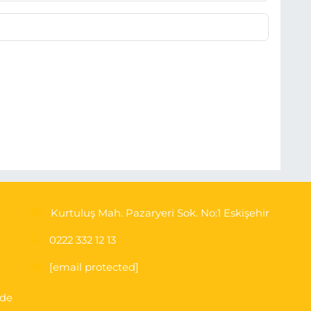
Kurtuluş Mah. Pazaryeri Sok. No:1 Eskişehir
0222 332 12 13
[email protected]
'de