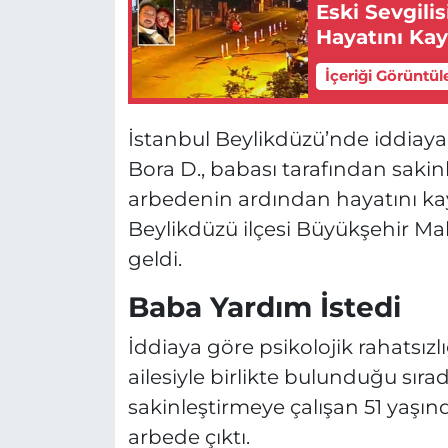
Eski Sevgili
Hayatını Kay
İçeriği Görüntül
İstanbul Beylikdüzü’nde iddiaya 
Bora D., babası tarafından sakinl
arbedenin ardından hayatını kay
Beylikdüzü ilçesi Büyükşehir Ma
geldi.
Baba Yardım İstedi
İddiaya göre psikolojik rahatsız
ailesiyle birlikte bulunduğu sıra
sakinleştirmeye çalışan 51 yaşın
arbede çıktı.