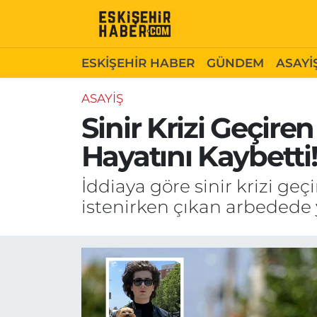
ESKİŞEHİR HABER
Gizlilik Politikası
Odunpazarı Hava Durumu
ESKİŞEHİR HABER
GÜNDEM
ASAYİ
GÜNDEM
Hakkımızda
Odunpazarı Trafik Yoğunluk Haritası
ASAYİŞ
Sinir Krizi Geçir
ASAYİŞ
İletişim
Süper Lig Puan Durumu ve Fikstür
Hayatını Kaybetti
SİYASET
Künye
Tüm Manşetler
İddiaya göre sinir krizi ge
EKONOMİ
Son Dakika Haberleri
istenirken çıkan arbedede y
SAĞLIK
Haber Arşivi
EĞİTİM
SPOR