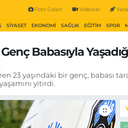
Foto Galeri
Videolar
Yaza
Ş
SİYASET
EKONOMİ
SAĞLIK
EĞİTİM
SPOR
en Genç Babasıyla Yaşadı
!
çiren 23 yaşındaki bir genç, babası ta
aşamını yitirdi.