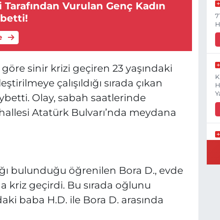
si Tarafından Vurulan Genç Kadın
7
betti!
H
e
göre sinir krizi geçiren 23 yaşındaki
K
eştirilmeye çalışıldığı sırada çıkan
H
Y
betti. Olay, sabah saatlerinde
hallesi Atatürk Bulvarı’nda meydana
B
N
lığı bulunduğu öğrenilen Bora D., evde
da kriz geçirdi. Bu sırada oğlunu
daki baba H.D. ile Bora D. arasında
Y
E