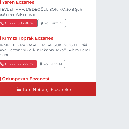
Yaren Eczanesi
1 EVLER MAH. DEDEOĞLU SOK. NO:30 B Şehir
astanesi Arkasında
0 (222) 503 88 26
Yol Tarifi Al
Kırmızı Toprak Eczanesi
IRMIZI TOPRAK MAH. ERCAN SOK. NO:60 B Eski
ava Hastanesi Poliklinik kapısı sokağı, Alem Cami
akını
0 (222) 226 22 32
Yol Tarifi Al
Odunpazarı Eczanesi
ÜYÜKDERE MAH. PROF. DR. NABİ AVCI BULVARI
Tüm Nöbetçi Eczaneler
O:21 E TIP FAKÜLTESİ KARŞISI
0 (505) 506 26 00
Yol Tarifi Al
Serap Eczanesi
ENİDOĞAN MH.ŞEHİT SERKAN ÖZAYDIN CD.8 B
SKİ DEVLET HAST. DOĞUMEVİ KARŞ.