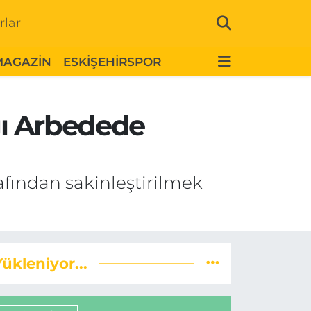
rlar
MAGAZİN
ESKİŞEHİRSPOR
ğı Arbedede
rafından sakinleştirilmek
Yükleniyor...